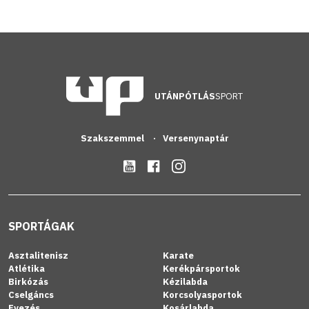
UTÁNPÓTLÁS
SPORT
Szakszemmel
Versenynaptár
SPORTÁGAK
Asztalitenisz
Karate
Atlétika
Kerékpársportok
Birkózás
Kézilabda
Cselgáncs
Korcsolyasportok
Evezés
Kosárlabda