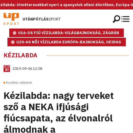
a: ötméteresekkel nyert a spanyolok elleni döntőben, Európa-bajnok 
UTÁNPÓTLÁS
SPORT
U16-OS FIÚ VÍZILABDA-VILÁGBAJNOKSÁG, ZÁGRÁB
U20-AS NŐI VÍZILABDA EURÓPA-BAJNOKSÁG, OEIRAS
KÉZILABDA
2019-09-06 12:08
Korábbi cikkeink
Kézilabda: nagy terveket
sző a NEKA ifjúsági
fiúcsapata, az élvonalról
álmodnak a