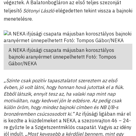
végeztek. A Balatonbogláron az első teljes szezonját
teljesítő
Sótonyi László
elégedetten tekint vissza a bajnoki
menetelésre.
A NEKA ifjúsági csapata májusban korosztályos
bajnoki aranyérmet ünnepelhetett Fotó: Tompos
Gábor/NEKA
„Szinte csak pozitív tapasztalatot szereztem az első
évben, jó volt látni, hogy honnan hová jutottak el a fiúk.
Ebből látszik, ennyit tesz az, ha valaki nap mint nap
motiváltan, nagy kedvvel jön le edzésre. Az pedig csak
külön öröm, hogy mindez bajnoki címben és NB I/B-s
bronzéremben csúcsosodott ki.”
Az ifjúsági ligában már el
is kezdte a küzdelmeket a NEKA, a szezonrajton 46 – 24-
re győzte le a Szigetszentmiklós csapatát. Vagyis az idény
jól indult.
„Most kevesebb a kérdőjel bennem, mint egy