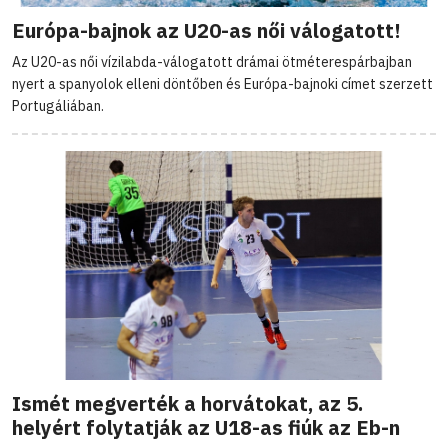
Európa-bajnok az U20-as női válogatott!
Az U20-as női vízilabda-válogatott drámai ötméterespárbajban
nyert a spanyolok elleni döntőben és Európa-bajnoki címet szerzett
Portugáliában.
Ismét megverték a horvátokat, az 5.
helyért folytatják az U18-as fiúk az Eb-n