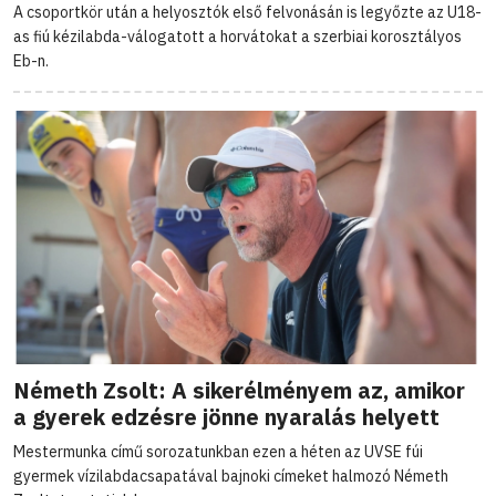
A csoportkör után a helyosztók első felvonásán is legyőzte az U18-
as fiú kézilabda-válogatott a horvátokat a szerbiai korosztályos
Eb-n.
Németh Zsolt: A sikerélményem az, amikor
a gyerek edzésre jönne nyaralás helyett
Mestermunka című sorozatunkban ezen a héten az UVSE fúi
gyermek vízilabdacsapatával bajnoki címeket halmozó Németh