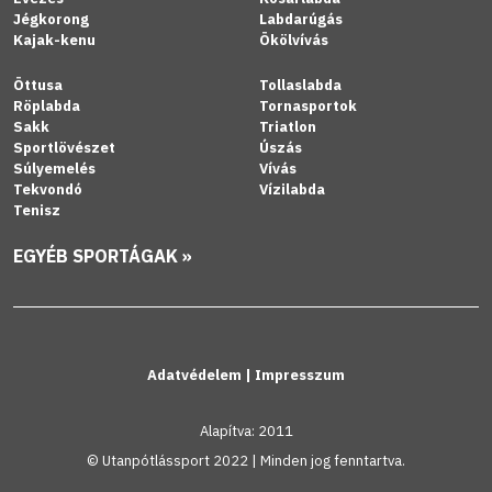
Jégkorong
Labdarúgás
Kajak-kenu
Ökölvívás
Öttusa
Tollaslabda
Röplabda
Tornasportok
Sakk
Triatlon
Sportlövészet
Úszás
Súlyemelés
Vívás
Tekvondó
Vízilabda
Tenisz
EGYÉB SPORTÁGAK »
Adatvédelem
|
Impresszum
Alapítva: 2011
© Utanpótlássport 2022 | Minden jog fenntartva.