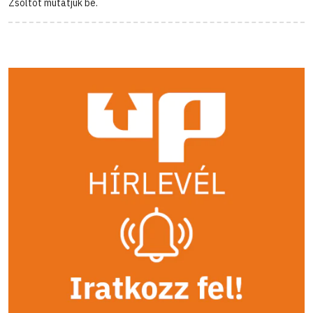
Zsoltot mutatjuk be.