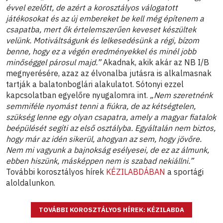
évvel ezelőtt, de azért a korosztályos válogatott
játékosokat és az új embereket be kell még építenem a
csapatba, mert ők értelemszerűen keveset készültek
velünk. Motiváltságunk és lelkesedésünk a régi, bízom
benne, hogy ez a végén eredményekkel és minél jobb
minőséggel párosul majd.”
Akadnak, akik akár az NB I/B
megnyerésére, azaz az élvonalba jutásra is alkalmasnak
tartják a balatonboglári alakulatot. Sótonyi ezzel
kapcsolatban egyelőre nyugalomra int.
„Nem szeretnénk
semmiféle nyomást tenni a fiúkra, de az kétségtelen,
szükség lenne egy olyan csapatra, amely a magyar fiatalok
beépülését segíti az első osztályba. Egyáltalán nem biztos,
hogy már az idén sikerül, ahogyan az sem, hogy jövőre.
Nem mi vagyunk a bajnokság esélyesei, de ez az álmunk,
ebben hiszünk, másképpen nem is szabad nekiállni.”
További korosztályos hírek
KÉZILABDÁBAN
a sportági
aloldalunkon.
TOVÁBBI KOROSZTÁLYOS HÍREK: KÉZILABDA