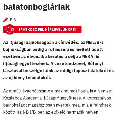
balatonbogláriak
B. V.
IRATKOZZ FEL HÍRLEVELÜNKRE!
Az ifjúsági bajnokságban a címvédés, az NB I/B-s
bajnokságban pedig a rutinszerzés mellett adott
esetben az élvonalba kerülés a célja a NEKA fiú
ifjúsági együttesének. A vezetőedzővel, Sótonyi
Lászlóval beszélgettünk az eddigi tapasztalatokról és
az új idény feladatairól.
Az elmúlt évadból szinte a maximumot hozta ki a Nemzeti
Kézilabda Akadémia ifjúsági fiúegyüttese. A korosztályos
bajnokságot magabiztosan nyerték meg, míg a felnőttek
között, az NB I/B-ben az előkelő harmadik helyen