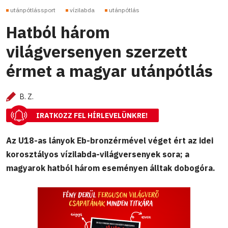
utánpótlássport
vízilabda
utánpótlás
Hatból három
világversenyen szerzett
érmet a magyar utánpótlás
B. Z.
IRATKOZZ FEL HÍRLEVELÜNKRE!
Az U18-as lányok Eb-bronzérmével véget ért az idei
korosztályos vízilabda-világversenyek sora; a
magyarok hatból három eseményen álltak dobogóra.