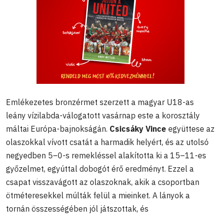
Emlékezetes bronzérmet szerzett a magyar U18-as
leány vízilabda-válogatott vasárnap este a korosztály
máltai Európa-bajnokságán.
Csicsáky Vince
együttese az
olaszokkal vívott csatát a harmadik helyért, és az utolsó
negyedben 5–0-s remekléssel alakította ki a 15–11-es
győzelmet, egyúttal dobogót érő eredményt. Ezzel a
csapat visszavágott az olaszoknak, akik a csoportban
ötméteresekkel múlták felül a mieinket. A lányok a
tornán összességében jól játszottak, és