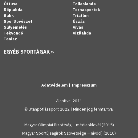
Öttusa
Tollaslabda
Röplabda
Tornasportok
Sakk
Triatlon
Sportlövészet
Úszás
Súlyemelés
Vívás
Tekvondó
Vízilabda
Tenisz
EGYÉB SPORTÁGAK »
Adatvédelem
|
Impresszum
Alapítva: 2011
© Utanpótlássport 2022 | Minden jog fenntartva.
Magyar Olimpiai Bizottság – médiaoklevél (2015)
Magyar Sportújságírók Szövetsége – nívódíj (2018)