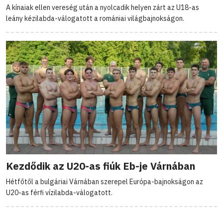
A kínaiak ellen vereség után a nyolcadik helyen zárt az U18-as
leány kézilabda-válogatott a romániai világbajnokságon.
Kezdődik az U20-as fiúk Eb-je Várnában
Hétfőtől a bulgáriai Várnában szerepel Európa-bajnokságon az
U20-as férfi vízilabda-válogatott.