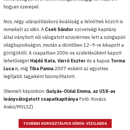
hogyan szerepel.
Nos, négy utánpótláskorú kiválóság a felnőttek között is
remekelt az idén. A
Cseh Sándor
szövetségi kapitány
által irányított női válogatott ezüstérmes lett a szingapúri
világbajnokságon, miután a döntőben 12–9-re kikapott a
görögöktől. A csapatban 2006-os születésűként kapott
lehetőséget
Hajdú Kata, Varró Eszter
és a kapus
Torma
Luca
is, míg
Tiba Panna
2007-esként az együttes
legifjabb tagjaként bizonyíthatott.
(Kiemelt képünkön:
Gulyás-Oldal Emma, az U18-as
leányválogatott csapatkapitánya
Fotó: Kovács
Anikó/MVLSZ)
TOVÁBBI KOROSZTÁLYOS HÍREK: VÍZILABDA