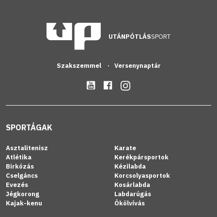
UTÁNPÓTLÁS
SPORT
Szakszemmel
Versenynaptár
SPORTÁGAK
Asztalitenisz
Karate
Atlétika
Kerékpársportok
Birkózás
Kézilabda
Cselgáncs
Korcsolyasportok
Evezés
Kosárlabda
Jégkorong
Labdarúgás
Kajak-kenu
Ökölvívás