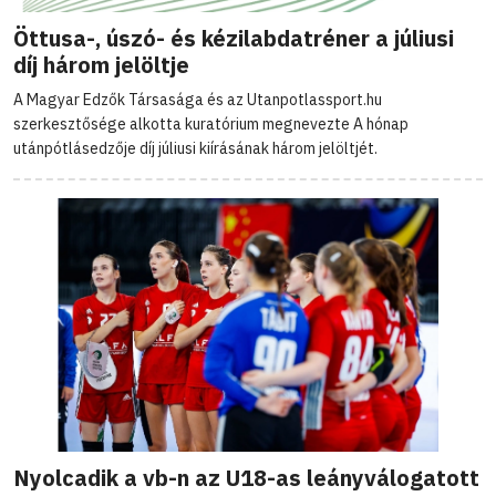
Öttusa-, úszó- és kézilabdatréner a júliusi
díj három jelöltje
A Magyar Edzők Társasága és az Utanpotlassport.hu
szerkesztősége alkotta kuratórium megnevezte A hónap
utánpótlásedzője díj júliusi kiírásának három jelöltjét.
Nyolcadik a vb-n az U18-as leányválogatott