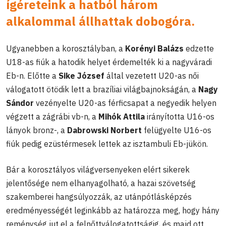
ígéreteink a hatból három
alkalommal állhattak dobogóra.
Ugyanebben a korosztályban, a
Korényi Balázs
edzette
U18-as fiúk a hatodik helyet érdemelték ki a nagyváradi
Eb-n. Előtte a
Sike József
által vezetett U20-as női
válogatott ötödik lett a brazíliai világbajnokságán, a
Nagy
Sándor
vezényelte U20-as férficsapat a negyedik helyen
végzett a zágrábi vb-n, a
Mihók Attila
irányította U16-os
lányok bronz-, a
Dabrowski Norbert
felügyelte U16-os
fiúk pedig ezüstérmesek lettek az isztambuli Eb-jükön.
Bár a korosztályos világversenyeken elért sikerek
jelentősége nem elhanyagolható, a hazai szövetség
szakemberei hangsúlyozzák, az utánpótlásképzés
eredményességét leginkább az határozza meg, hogy hány
reménység jut el a felnőttválogatottságig, és majd ott