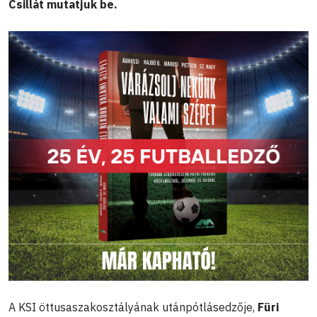
Csillát mutatjuk be.
A KSI öttusaszakosztályának utánpótlásedzője,
Füri