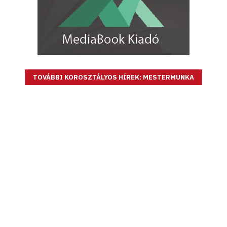
TOVÁBBI KOROSZTÁLYOS HÍREK: MESTERMUNKA