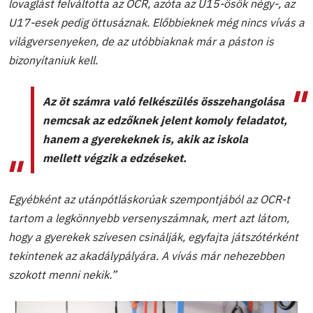
lovaglást felváltotta az OCR, azóta az U15-ösök négy-, az
U17-esek pedig öttusáznak. Előbbieknek még nincs vívás a
világversenyeken, de az utóbbiaknak már a páston is
bizonyítaniuk kell.
Az öt számra való felkészülés összehangolása
nemcsak az edzőknek jelent komoly feladatot,
hanem a gyerekeknek is, akik az iskola
mellett végzik a edzéseket.
Egyébként az utánpótláskorúak szempontjából az OCR-t
tartom a legkönnyebb versenyszámnak, mert azt látom,
hogy a gyerekek szívesen csinálják, egyfajta játszótérként
tekintenek az akadálypályára. A vívás már nehezebben
szokott menni nekik.”