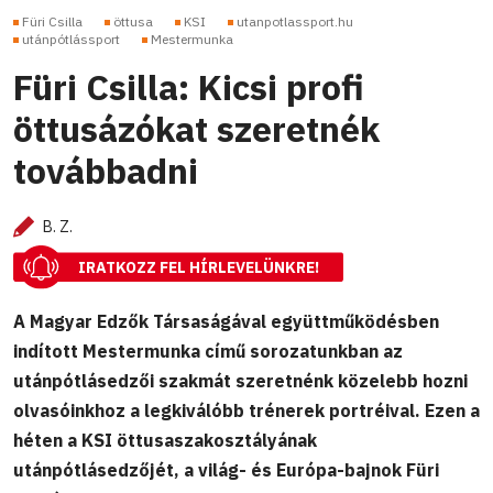
Füri Csilla
öttusa
KSI
utanpotlassport.hu
utánpótlássport
Mestermunka
Füri Csilla: Kicsi profi
öttusázókat szeretnék
továbbadni
B. Z.
IRATKOZZ FEL HÍRLEVELÜNKRE!
A Magyar Edzők Társaságával együttműködésben
indított Mestermunka című sorozatunkban az
utánpótlásedzői szakmát szeretnénk közelebb hozni
olvasóinkhoz a legkiválóbb trénerek portréival. Ezen a
héten a KSI öttusaszakosztályának
utánpótlásedzőjét, a világ- és Európa-bajnok Füri