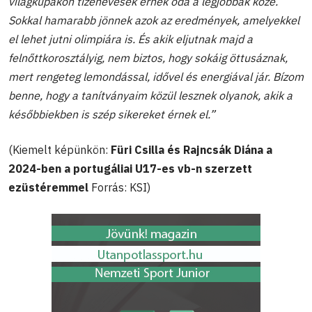
világkupákon tizenévesek érnek oda a legjobbak közé.
Sokkal hamarabb jönnek azok az eredmények, amelyekkel
el lehet jutni olimpiára is. És akik eljutnak majd a
felnőttkorosztályig, nem biztos, hogy sokáig öttusáznak,
mert rengeteg lemondással, idővel és energiával jár. Bízom
benne, hogy a tanítványaim közül lesznek olyanok, akik a
későbbiekben is szép sikereket érnek el.”
(Kiemelt képünkön:
Füri Csilla és Rajncsák Diána a
2024-ben a portugáliai U17-es vb-n szerzett
ezüstéremmel
Forrás: KSI)