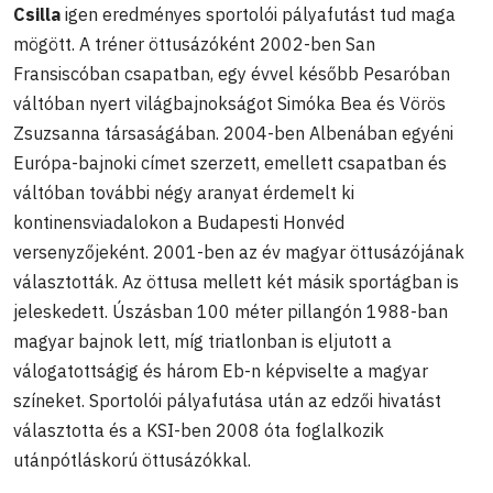
Csilla
igen eredményes sportolói pályafutást tud maga
mögött. A tréner öttusázóként 2002-ben San
Fransiscóban csapatban, egy évvel később Pesaróban
váltóban nyert világbajnokságot Simóka Bea és Vörös
Zsuzsanna társaságában. 2004-ben Albenában egyéni
Európa-bajnoki címet szerzett, emellett csapatban és
váltóban további négy aranyat érdemelt ki
kontinensviadalokon a Budapesti Honvéd
versenyzőjeként. 2001-ben az év magyar öttusázójának
választották. Az öttusa mellett két másik sportágban is
jeleskedett. Úszásban 100 méter pillangón 1988-ban
magyar bajnok lett, míg triatlonban is eljutott a
válogatottságig és három Eb-n képviselte a magyar
színeket. Sportolói pályafutása után az edzői hivatást
választotta és a KSI-ben 2008 óta foglalkozik
utánpótláskorú öttusázókkal.