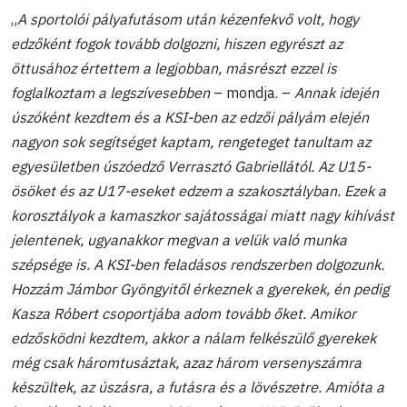
„
A sportolói pályafutásom után kézenfekvő volt, hogy
edzőként fogok tovább dolgozni, hiszen egyrészt az
öttusához értettem a legjobban, másrészt ezzel is
foglalkoztam a legszívesebben
– mondja. –
Annak idején
úszóként kezdtem és a KSI-ben az edzői pályám elején
nagyon sok segítséget kaptam, rengeteget tanultam az
egyesületben úszóedző
Verrasztó Gabriellától. Az U15-
ösöket és az U17-eseket edzem a szakosztályban. Ezek a
korosztályok a kamaszkor sajátosságai miatt nagy kihívást
jelentenek, ugyanakkor megvan a velük való munka
szépsége is. A KSI-ben feladásos rendszerben dolgozunk.
Hozzám Jámbor Gyöngyitől érkeznek a gyerekek, én pedig
Kasza Róbert csoportjába adom tovább őket. Amikor
edzősködni kezdtem, akkor a nálam felkészülő gyerekek
még csak háromtusáztak, azaz három versenyszámra
készültek, az úszásra, a futásra és a lövészetre. Amióta a