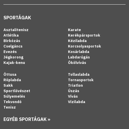
SPORTÁGAK
Asztalitenisz
Karate
Atlétika
Kerékpársportok
Birkózás
Kézilabda
Cselgáncs
Korcsolyasportok
Evezés
Kosárlabda
Jégkorong
Labdarúgás
Kajak-kenu
Ökölvívás
Öttusa
Tollaslabda
Röplabda
Tornasportok
Sakk
Triatlon
Sportlövészet
Úszás
Súlyemelés
Vívás
Tekvondó
Vízilabda
Tenisz
EGYÉB SPORTÁGAK »