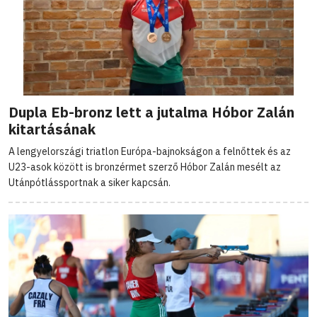
Dupla Eb-bronz lett a jutalma Hóbor Zalán
kitartásának
A lengyelországi triatlon Európa-bajnokságon a felnőttek és az
U23-asok között is bronzérmet szerző Hóbor Zalán mesélt az
Utánpótlássportnak a siker kapcsán.