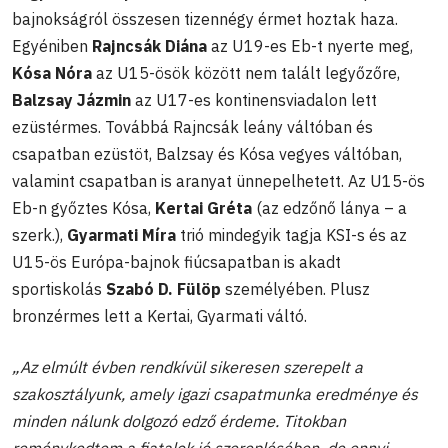
bajnokságról összesen tizennégy érmet hoztak haza.
Egyéniben
Rajncsák Diána
az U19-es Eb-t nyerte meg,
Kósa Nóra
az U15-ösök között nem talált legyőzőre,
Balzsay Jázmin
az U17-es kontinensviadalon lett
ezüstérmes. Továbbá Rajncsák leány váltóban és
csapatban ezüstöt, Balzsay és Kósa vegyes váltóban,
valamint csapatban is aranyat ünnepelhetett. Az U15-ös
Eb-n győztes Kósa,
Kertai Gréta
(az edzőnő lánya – a
szerk.),
Gyarmati Míra
trió mindegyik tagja KSI-s és az
U15-ös Európa-bajnok fiúcsapatban is akadt
sportiskolás
Szabó D. Fülöp
személyében. Plusz
bronzérmes lett a Kertai, Gyarmati váltó.
„Az elmúlt évben rendkívül sikeresen szerepelt a
szakosztályunk, amely igazi csapatmunka eredménye és
minden nálunk dolgozó edző érdeme. Titokban
reménykedtem a fiatalok jó szereplésében, de ennyi