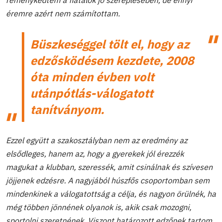
éremre azért nem számítottam.
Büszkeséggel tölt el, hogy
az
edzősködésem kezdete, 2008
óta minden évben volt
utánpótlás-válogatott
tanítványom.
Ezzel együtt a szakosztályban nem az eredmény az
elsődleges, hanem az, hogy a gyerekek jól érezzék
magukat a klubban, szeressék, amit csinálnak és szívesen
jöjjenek edzésre. A nagyjából húszfős csoportomban sem
mindenkinek a válogatottság a célja, és nagyon örülnék, ha
még többen jönnének olyanok is, akik csak mozogni,
sportolni szeretnének. Viszont határozott edzőnek tartom