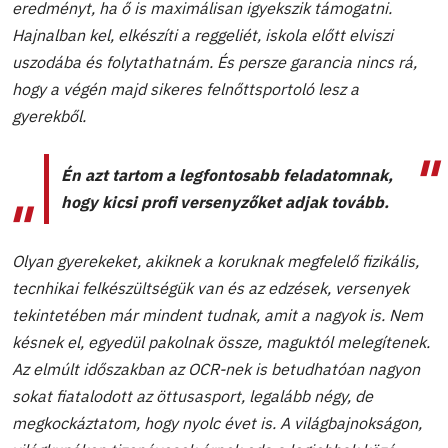
eredményt, ha ő is maximálisan igyekszik támogatni.
Hajnalban kel, elkészíti a reggeliét, iskola előtt elviszi
uszodába és folytathatnám. És persze garancia nincs rá,
hogy a végén majd sikeres felnőttsportoló lesz a
gyerekből.
Én azt tartom a legfontosabb feladatomnak,
hogy kicsi profi versenyzőket adjak tovább.
Olyan gyerekeket, akiknek a koruknak megfelelő fizikális,
tecnhikai felkészültségük van és az edzések, versenyek
tekintetében már mindent tudnak, amit a nagyok is. Nem
késnek el, egyedül pakolnak össze, maguktól melegítenek.
Az elmúlt időszakban az OCR-nek is betudhatóan nagyon
sokat fiatalodott az öttusasport, legalább négy, de
megkockáztatom, hogy nyolc évet is. A világbajnokságon,