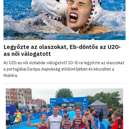
Legyőzte az olaszokat, Eb-döntős az U20-
as női válogatott
Az U20-as női vízilabda-válogatott 10–8-ra legyőzte az olaszokat
a portugáliai Európa-bajnokság elődöntőjében és készülhet a
fináléra.