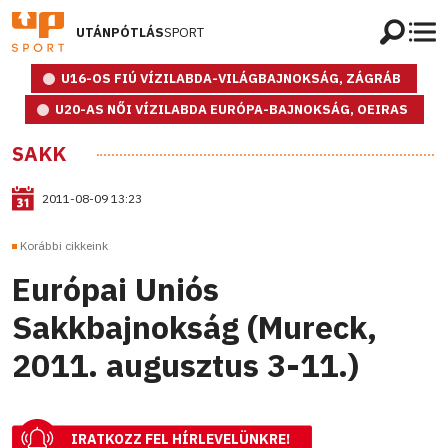
UTÁNPÓTLÁS
SPORT
U16-OS FIÚ VÍZILABDA-VILÁGBAJNOKSÁG, ZÁGRÁB
U20-AS NŐI VÍZILABDA EURÓPA-BAJNOKSÁG, OEIRAS
SAKK
2011-08-09 13:23
Korábbi cikkeink
Európai Uniós
Sakkbajnokság (Mureck,
2011. augusztus 3-11.)
IRATKOZZ FEL HÍRLEVELÜNKRE!