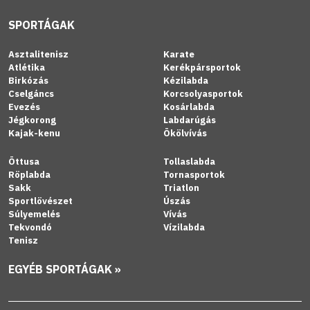
SPORTÁGAK
Asztalitenisz
Karate
Atlétika
Kerékpársportok
Birkózás
Kézilabda
Cselgáncs
Korcsolyasportok
Evezés
Kosárlabda
Jégkorong
Labdarúgás
Kajak-kenu
Ökölvívás
Öttusa
Tollaslabda
Röplabda
Tornasportok
Sakk
Triatlon
Sportlövészet
Úszás
Súlyemelés
Vívás
Tekvondó
Vízilabda
Tenisz
EGYÉB SPORTÁGAK »