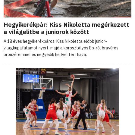
Hegyikerékpár: Kiss Nikoletta megérkezett
a világelitbe a juniorok között
A 18 éves hegyikerékpáros, Kiss Nikoletta előbb junior-
világkupafutamot nyert, majd a korosztályos Eb-ről bravúros
bronzéremmel és negyedik hellyel tért haza.