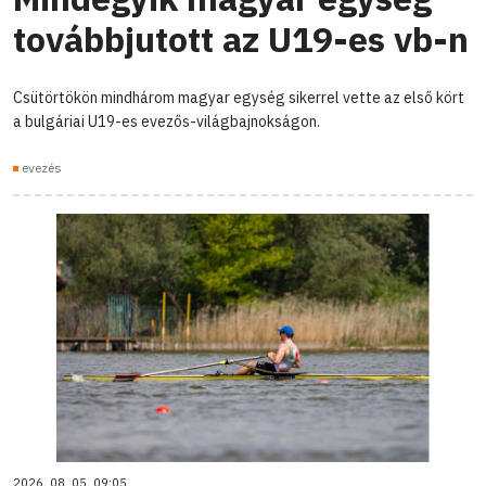
továbbjutott az U19-es vb-n
Csütörtökön mindhárom magyar egység sikerrel vette az első kört
a bulgáriai U19-es evezős-világbajnokságon.
evezés
2026. 08. 05. 09:05