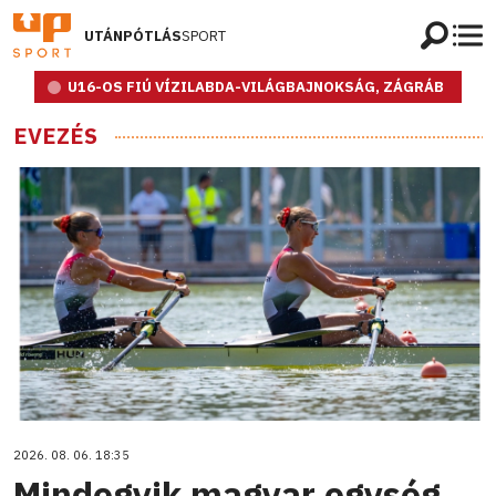
UTÁNPÓTLÁS
SPORT
U16-OS FIÚ VÍZILABDA-VILÁGBAJNOKSÁG, ZÁGRÁB
EVEZÉS
2026. 08. 06. 18:35
Mindegyik magyar egység