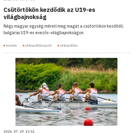
Csütörtökön kezdődik az U19-es
világbajnokság
Négy magyar egység méreti meg magát a csütörtökön kezdődő,
bulgáriai U19-es evezős-világbajnokságon.
evezés
utánpótlássport
utánpótlás
2026. 07. 29. 15:51