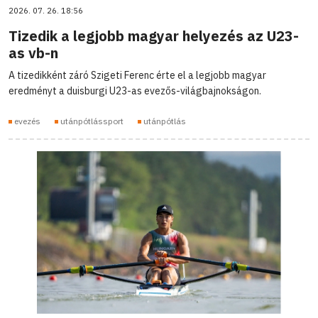
2026. 07. 26. 18:56
Tizedik a legjobb magyar helyezés az U23-
as vb-n
A tizedikként záró Szigeti Ferenc érte el a legjobb magyar
eredményt a duisburgi U23-as evezős-világbajnokságon.
evezés
utánpótlássport
utánpótlás