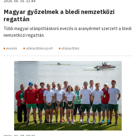
2026. 06. 16. 11:48
Magyar győzelmek a bledi nemzetközi
regattán
Több magyar utánpótláskorú evezős is aranyérmet szerzett a bledi
nemzetközi regattán.
evezés
utánpótlássport
utánpótlás