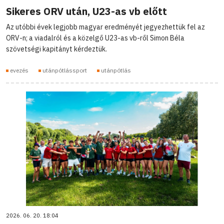
Sikeres ORV után, U23-as vb előtt
Az utóbbi évek legjobb magyar eredményét jegyezhettük fel az
ORV-n; a viadalról és a közelgő U23-as vb-ről Simon Béla
szövetségi kapitányt kérdeztük.
evezés
utánpótlássport
utánpótlás
2026. 06. 20. 18:04