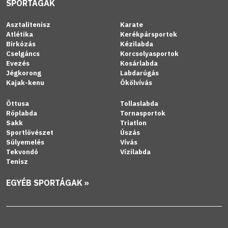
SPORTÁGAK
Asztalitenisz
Karate
Atlétika
Kerékpársportok
Birkózás
Kézilabda
Cselgáncs
Korcsolyasportok
Evezés
Kosárlabda
Jégkorong
Labdarúgás
Kajak-kenu
Ökölvívás
Öttusa
Tollaslabda
Röplabda
Tornasportok
Sakk
Triatlon
Sportlövészet
Úszás
Súlyemelés
Vívás
Tekvondó
Vízilabda
Tenisz
EGYÉB SPORTÁGAK »