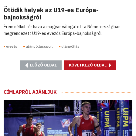
Ötödik helyek az U19-es Európa-
bajnokságról
Érem nélkül tér haza a magyar válogatott a Németországban
megrendezett U19-es evezős Európa-bajnokságról.
evezés
utánpótlássport
utánpótlás
ELŐZŐ OLDAL
KÖVETKEZŐ OLDAL
CÍMLAPRÓL AJÁNLJUK