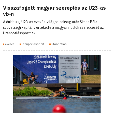
Visszafogott magyar szereplés az U23-as
vb-n
A duisburgi U23-as evezős-világbajnokság után Simon Béla
szövetségi kapitány értékelte a magyar indulók szereplését az
Utánpótlássportnak.
evezés
utánpótlássport
utánpótlás