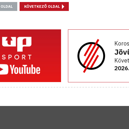
 OLDAL
KÖVETKEZŐ OLDAL
Koro
Jöv
Követ
2026.