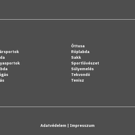
Öttusa
ársportok
Röplabda
bda
Sakk
lyasportok
Sportlövészet
abda
Súlyemelés
úgás
Tekvondó
ás
Tenisz
Adatvédelem
|
Impresszum