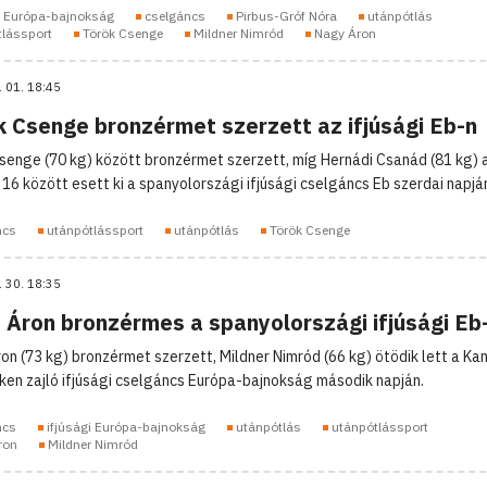
i Európa-bajnokság
cselgáncs
Pirbus-Gróf Nóra
utánpótlás
tlássport
Török Csenge
Mildner Nimród
Nagy Áron
. 01. 18:45
k Csenge bronzérmet szerzett az ifjúsági Eb-n
senge (70 kg) között bronzérmet szerzett, míg Hernádi Csanád (81 kg) 
 16 között esett ki a spanyolországi ifjúsági cselgáncs Eb szerdai napjá
ncs
utánpótlássport
utánpótlás
Török Csenge
. 30. 18:35
 Áron bronzérmes a spanyolországi ifjúsági Eb
on (73 kg) bronzérmet szerzett, Mildner Nimród (66 kg) ötödik lett a Kan
ken zajló ifjúsági cselgáncs Európa-bajnokság második napján.
ncs
ifjúsági Európa-bajnokság
utánpótlás
utánpótlássport
ron
Mildner Nimród