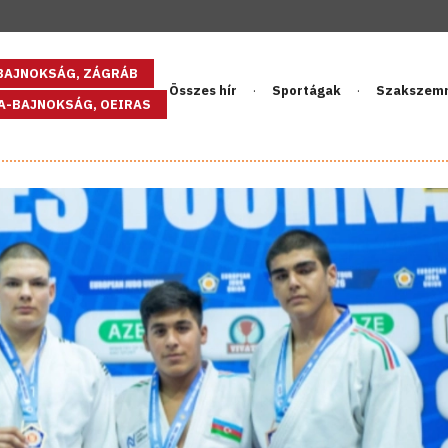
GBAJNOKSÁG, ZÁGRÁB
Összes hír
Sportágak
Szakszem
PA-BAJNOKSÁG, OEIRAS