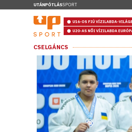
UTÁNPÓTLÁS
SPORT
U16-OS FIÚ VÍZILABDA-VILÁ
U20-AS NŐI VÍZILABDA EURÓ
CSELGÁNCS