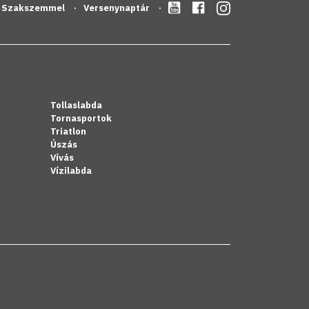
Szakszemmel
Versenynaptár
Tollaslabda
Tornasportok
Triatlon
Úszás
Vívás
Vízilabda