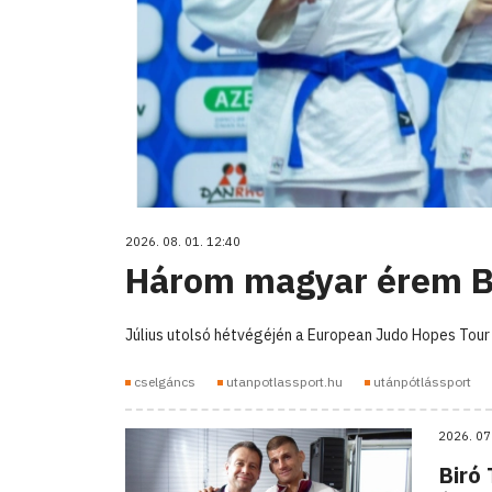
2026. 08. 01. 12:40
Három magyar érem B
Július utolsó hétvégéjén a European Judo Hopes Tou
cselgáncs
utanpotlassport.hu
utánpótlássport
2026. 07
Biró