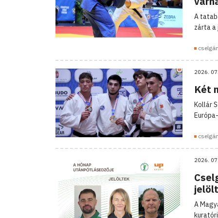
várha
A tatab
zárta a
cselgá
2026. 07
Két 
Kollár 
Európa-
cselgá
2026. 07
Cselg
jelöl
A Magya
kuratór