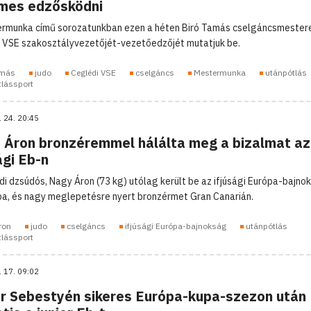
mes edzősködni
rmunka című sorozatunkban ezen a héten Biró Tamás cselgáncsmestere
 VSE szakosztályvezetőjét-vezetőedzőjét mutatjuk be.
amás
judo
Ceglédi VSE
cselgáncs
Mestermunka
utánpótlás
tlássport
. 24. 20:45
 Áron bronzéremmel hálálta meg a bizalmat az
ági Eb-n
di dzsúdós, Nagy Áron (73 kg) utólag került be az ifjúsági Európa-bajnok
a, és nagy meglepetésre nyert bronzérmet Gran Canarián.
ron
judo
cselgáncs
ifjúsági Európa-bajnokság
utánpótlás
tlássport
. 17. 09:02
ár Sebestyén sikeres Európa-kupa-szezon után