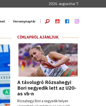
2026. augusztus 7.
mel
Versenynaptár
CÍMLAPRÓL AJÁNLJUK
A távolugró Rózsahegyi
Bori negyedik lett az U20-
as vb-n
Rózsahegyi Bori a negyedik helyen