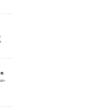
a
n.
-n
ári-