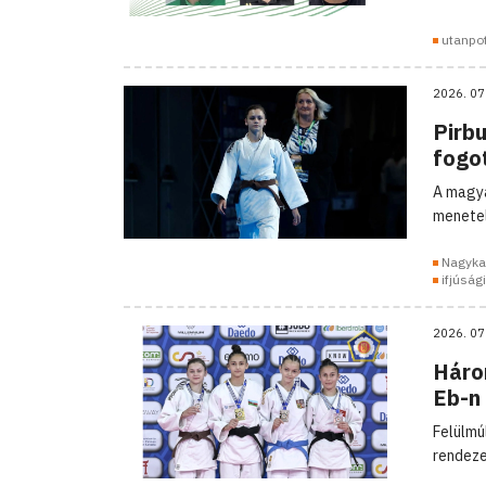
utanpo
2026. 07
Pirbu
fogot
A magya
menetel
Nagyka
ifjúság
2026. 07
Háro
Eb-n
Felülmú
rendezet