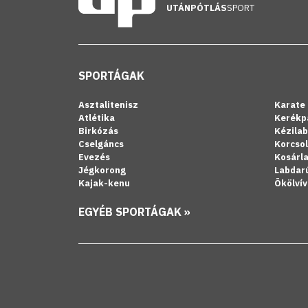
UTÁNPÓTLÁS
SPORT
SPORTÁGAK
Asztalitenisz
Karate
Atlétika
Kerékp
Birkózás
Kézila
Cselgáncs
Korcso
Evezés
Kosárl
Jégkorong
Labdar
Kajak-kenu
Ökölvív
EGYÉB SPORTÁGAK »