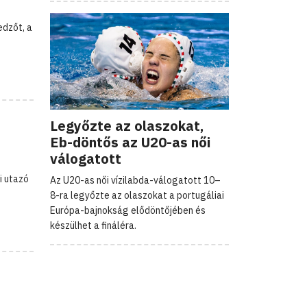
dzőt, a
Legyőzte az olaszokat,
Eb-döntős az U20-as női
válogatott
i utazó
Az U20-as női vízilabda-válogatott 10–
8-ra legyőzte az olaszokat a portugáliai
Európa-bajnokság elődöntőjében és
készülhet a fináléra.