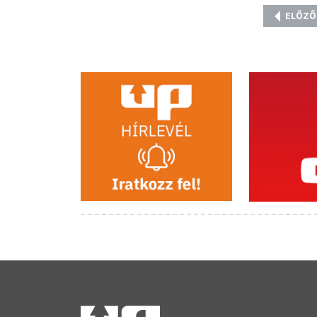
ELŐZŐ