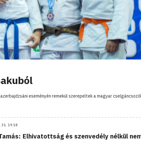
akuból
r azerbajdzsáni eseményén remekül szerepeltek a magyar cselgáncsozó
. 31. 19:18
 Tamás: Elhivatottság és szenvedély nélkül ne