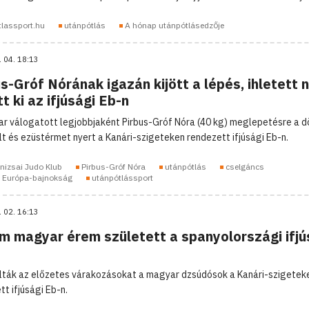
tlassport.hu
utánpótlás
A hónap utánpótlásedzője
. 04. 18:13
s-Gróf Nórának igazán kijött a lépés, ihletett 
t ki az ifjúsági Eb-n
r válogatott legjobbjaként Pirbus-Gróf Nóra (40 kg) meglepetésre a d
t és ezüstérmet nyert a Kanári-szigeteken rendezett ifjúsági Eb-n.
nizsai Judo Klub
Pirbus-Gróf Nóra
utánpótlás
cselgáncs
i Európa-bajnokság
utánpótlássport
. 02. 16:13
m magyar érem született a spanyolországi ifjú
lták az előzetes várakozásokat a magyar dzsúdósok a Kanári-szigetek
t ifjúsági Eb-n.