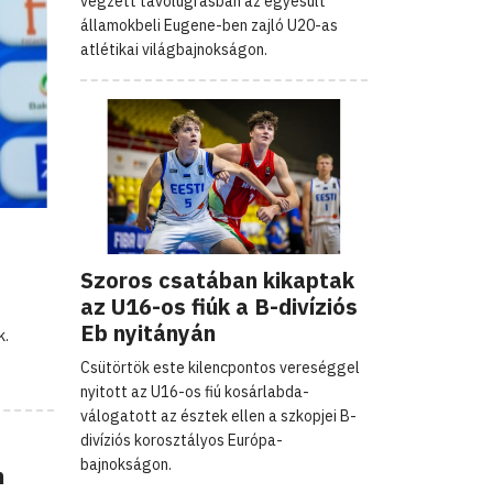
végzett távolugrásban az egyesült
államokbeli Eugene-ben zajló U20-as
atlétikai világbajnokságon.
Szoros csatában kikaptak
az U16-os fiúk a B-divíziós
Eb nyitányán
k.
Csütörtök este kilencpontos vereséggel
nyitott az U16-os fiú kosárlabda-
válogatott az észtek ellen a szkopjei B-
divíziós korosztályos Európa-
bajnokságon.
m