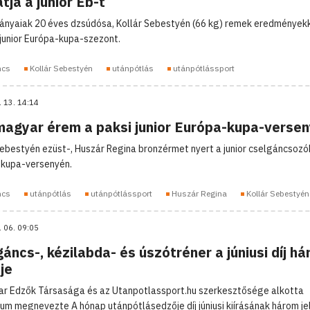
tja a junior Eb-t
ányaiak 20 éves dzsúdósa, Kollár Sebestyén (66 kg) remek eredmények
 junior Európa-kupa-szezont.
ncs
Kollár Sebestyén
utánpótlás
utánpótlássport
. 13. 14:14
magyar érem a paksi junior Európa-kupa-verse
Sebestyén ezüst-, Huszár Regina bronzérmet nyert a junior cselgáncsozó
kupa-versenyén.
ncs
utánpótlás
utánpótlássport
Huszár Regina
Kollár Sebestyén
. 06. 09:05
áncs-, kézilabda- és úszótréner a júniusi díj h
tje
r Edzők Társasága és az Utanpotlassport.hu szerkesztősége alkotta
ium megnevezte A hónap utánpótlásedzője díj júniusi kiírásának három jel