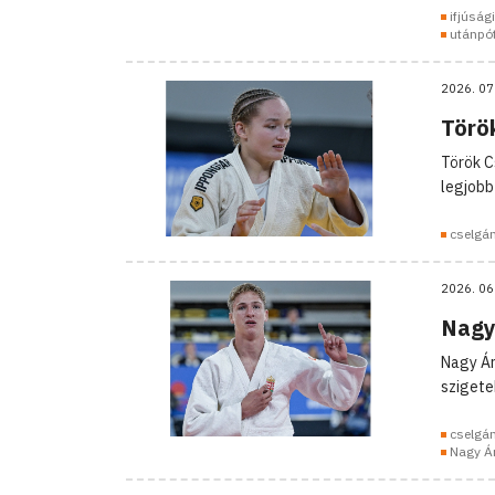
ifjúság
utánpó
2026. 07
Törö
Török C
legjobb
cselgá
2026. 06
Nagy
Nagy Ár
szigete
cselgá
Nagy Á