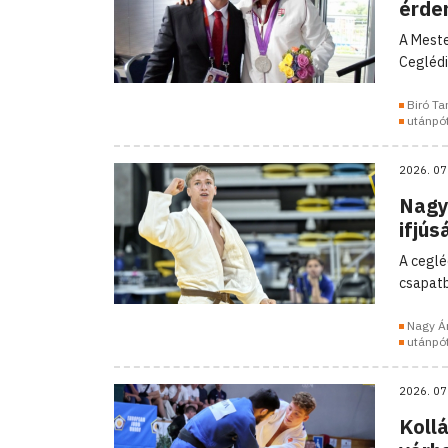
érde
A Meste
Ceglédi
Biró T
utánpó
2026. 07
Nagy
ifjús
A ceglé
csapatb
Nagy Á
utánpó
2026. 07
Koll