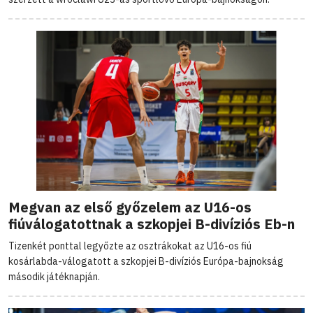
Megvan az első győzelem az U16-os
fiúválogatottnak a szkopjei B-divíziós Eb-n
Tizenkét ponttal legyőzte az osztrákokat az U16-os fiú
kosárlabda-válogatott a szkopjei B-divíziós Európa-bajnokság
második játéknapján.