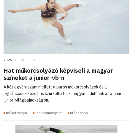
2026. 03. 02. 09:05
Hat műkorcsolyázó képviseli a magyar
színeket a junior-vb-n
A két egyéni szám mellett a páros műkorcsolyázók és a
jégtáncosok között is szurkolhatunk magyar indulónak a tallinni
junior-világbajnokságon.
műkorcsolya
utánpótlássport
utánpótlás