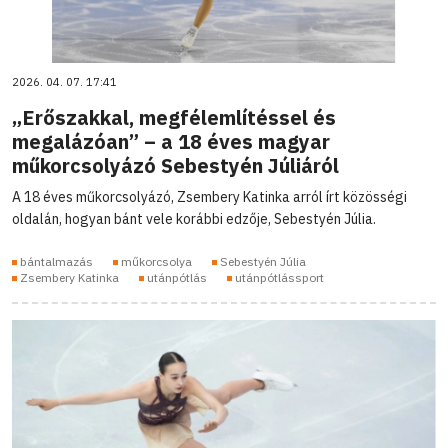
2026. 04. 07. 17:41
„Erőszakkal, megfélemlítéssel és
megalázóan” – a 18 éves magyar
műkorcsolyázó Sebestyén Júliáról
A 18 éves műkorcsolyázó, Zsembery Katinka arról írt közösségi
oldalán, hogyan bánt vele korábbi edzője, Sebestyén Júlia.
bántalmazás
műkorcsolya
Sebestyén Júlia
Zsembery Katinka
utánpótlás
utánpótlássport