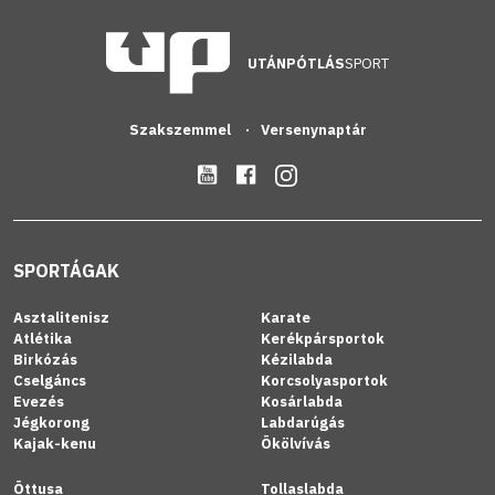
UTÁNPÓTLÁS
SPORT
Szakszemmel
Versenynaptár
SPORTÁGAK
Asztalitenisz
Karate
Atlétika
Kerékpársportok
Birkózás
Kézilabda
Cselgáncs
Korcsolyasportok
Evezés
Kosárlabda
Jégkorong
Labdarúgás
Kajak-kenu
Ökölvívás
Öttusa
Tollaslabda