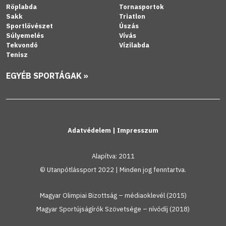
Röplabda
Tornasportok
Sakk
Triatlon
Sportlövészet
Úszás
Súlyemelés
Vívás
Tekvondó
Vízilabda
Tenisz
EGYÉB SPORTÁGAK »
Adatvédelem
|
Impresszum
Alapítva: 2011
© Utanpótlássport 2022 | Minden jog fenntartva.
Magyar Olimpiai Bizottság – médiaoklevél (2015)
Magyar Sportújságírók Szövetsége – nívódíj (2018)