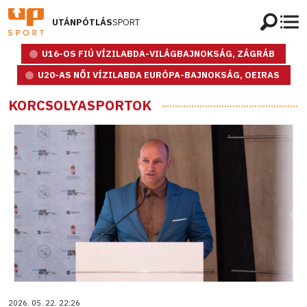
UTÁNPÓTLÁS
SPORT
U16-OS FIÚ VÍZILABDA-VILÁGBAJNOKSÁG, ZÁGRÁB
U20-AS NŐI VÍZILABDA EURÓPA-BAJNOKSÁG, OEIRAS
KORCSOLYASPORTOK
2026. 05. 22. 22:26