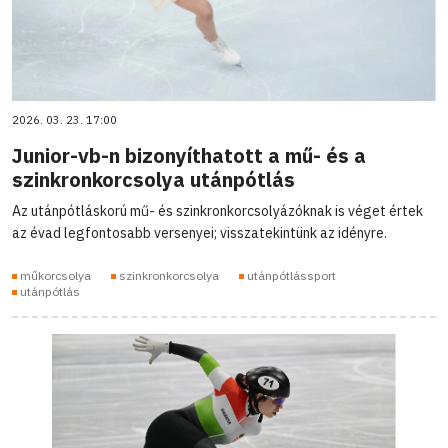
2026. 03. 23. 17:00
Junior-vb-n bizonyíthatott a mű- és a
szinkronkorcsolya utánpótlás
Az utánpótláskorú mű- és szinkronkorcsolyázóknak is véget értek
az évad legfontosabb versenyei; visszatekintünk az idényre.
műkorcsolya
szinkronkorcsolya
utánpótlássport
utánpótlás