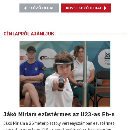
ELŐZŐ OLDAL
KÖVETKEZŐ OLDAL
CÍMLAPRÓL AJÁNLJUK
Jákó Miriam ezüstérmes az U23-as Eb-n
Jákó Miriam a 25 méter pisztoly versenyszámban ezüstérmet
szerzett a wroclawi U23-as sportlövő Európa-bajnokságon.