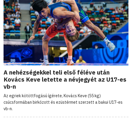
A nehézségekkel teli első féléve után
Kovács Keve letette a névjegyét az U17-es
vb-n
Az egriek kötöttfogású ígérete, Kovács Keve (55 kg)
csúcsformában birkózott és ezüstérmet szerzett a bakui U17-es
vb-n.