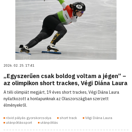
2026. 02. 25. 17:41
„Egyszerűen csak boldog voltam a jégen” –
az olimpikon short trackes, Végi Diána Laura
A téli olimpiát megjárt, 19 éves short trackes, Végi Diána Laura
nyilatkozott a honlapunknak az Olaszországban szerzett
élményekről.
rövid pályás gyorskorcsolya
short track
Végi Diána Laura
utánpótlássport
utánpótlás