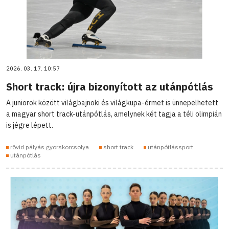
2026. 03. 17. 10:57
Short track: újra bizonyított az utánpótlás
A juniorok között világbajnoki és világkupa-érmet is ünnepelhetett
a magyar short track-utánpótlás, amelynek két tagja a téli olimpián
is jégre lépett.
rövid pályás gyorskorcsolya
short track
utánpótlássport
utánpótlás