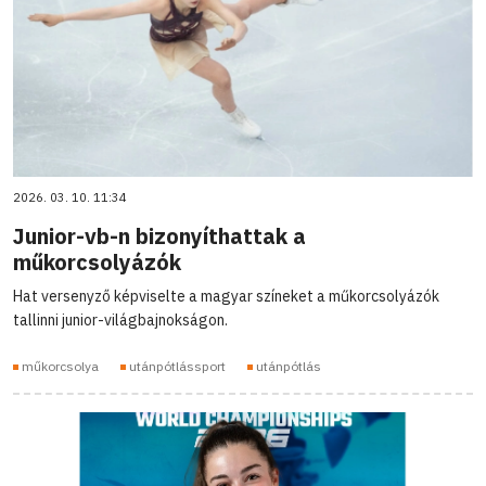
2026. 03. 10. 11:34
Junior-vb-n bizonyíthattak a
műkorcsolyázók
Hat versenyző képviselte a magyar színeket a műkorcsolyázók
tallinni junior-világbajnokságon.
műkorcsolya
utánpótlássport
utánpótlás