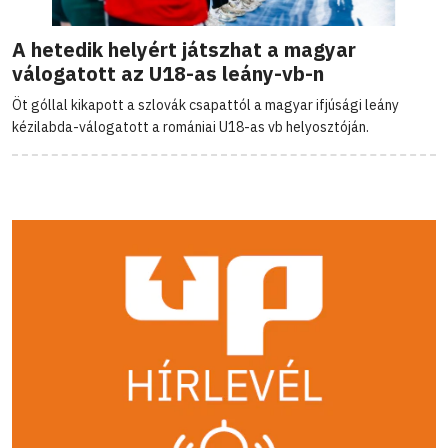
A hetedik helyért játszhat a magyar
válogatott az U18-as leány-vb-n
Öt góllal kikapott a szlovák csapattól a magyar ifjúsági leány
kézilabda-válogatott a romániai U18-as vb helyosztóján.