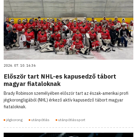
2026. 07. 10. 16:36
Először tart NHL-es kapusedző tábort
magyar fiataloknak
Brady Robinson személyében először tart az észak-amerikai profi
jégkorongligából (NHL) érkező aktív kapusedző tábort magyar
fiataloknak.
jégkorong
utánpótlás
utánpótlássport