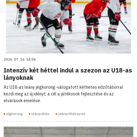
2026. 07. 16. 14:06
Intenzív két héttel indul a szezon az U18-as
lányoknak
Az U18-as leány jégkorong-válogatott kéthetes edzőtáborral
kezdi meg az új idényt; a cél a játékosok fejlesztése és az
elvárások emelése.
jégkorong
utánpótlás
utánpótlássport