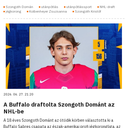
Szongoth Domán
utánpótlás
utánpótlássport
NHL-draft
jégkorong
Kolbenheyer Zsuzsanna
Szongoth Kristóf
2026. 06. 27. 21:20
A Buffalo draftolta Szongoth Dománt az
NHL-be
A 18 éves Szongoth Dománt az ötödik körben választotta ki a
Buffalo Sabres csapata az észak-amerikai profi jégkorongliga, az