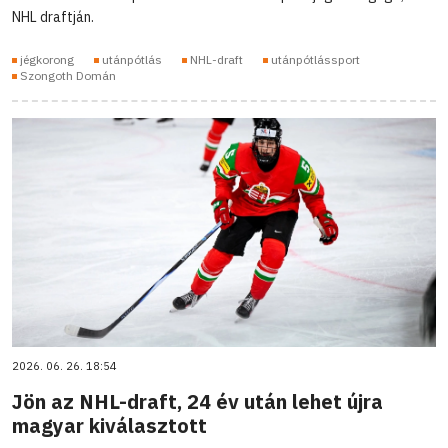
NHL draftján.
jégkorong
utánpótlás
NHL-draft
utánpótlássport
Szongoth Domán
2026. 06. 26. 18:54
Jön az NHL-draft, 24 év után lehet újra
magyar kiválasztott