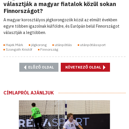
választják a magyar fiatalok közül sokan
Finnországot?
A magyar korosztályos jégkorongozók közül az elmúlt években
egyre többen igazolnak külföldre, és Európán belül Finnországot
választják a legtöbben.
Hajek Márk
jégkorong
utánpótlás
utánpótlássport
Szongoth Kristóf
Finnország
ELŐZŐ OLDAL
KÖVETKEZŐ OLDAL
CÍMLAPRÓL AJÁNLJUK