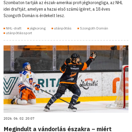
Szombaton tartják az észak-amerikai profi jégkorongliga, az NHL
idei draftját, amelyen a hazai első számú ígéret, a 18 éves
Szongoth Domán is érdekelt lesz.
NHL-draft
jégkorong
utánpótlás
Szongoth Domán
utánpótlássport
2026. 06. 02. 20:07
Megindult a vándorlás északra – miért