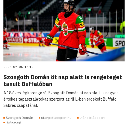
2026. 07. 04. 16:12
Szongoth Domán öt nap alatt is rengeteget
tanult Buffalóban
A 18 éves jégkorongozó, Szongoth Domán öt nap alatt is nagyon
értékes tapasztalatokat szerzett az NHL-ben érdekelt Buffalo
Sabres csapatánál.
Szongoth Domán
utanpotlassport.hu
utánpótlássport
jégkorong