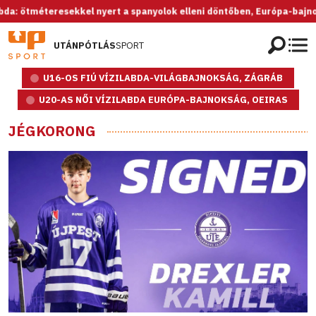
kkel nyert a spanyolok elleni döntőben, Európa-bajnok az U20-as női
UTÁNPÓTLÁS
SPORT
U16-OS FIÚ VÍZILABDA-VILÁGBAJNOKSÁG, ZÁGRÁB
U20-AS NŐI VÍZILABDA EURÓPA-BAJNOKSÁG, OEIRAS
JÉGKORONG