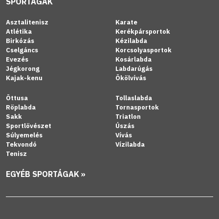
SPORTÁGAK
Asztalitenisz
Karate
Atlétika
Kerékpársportok
Birkózás
Kézilabda
Cselgáncs
Korcsolyasportok
Evezés
Kosárlabda
Jégkorong
Labdarúgás
Kajak-kenu
Ökölvívás
Öttusa
Tollaslabda
Röplabda
Tornasportok
Sakk
Triatlon
Sportlövészet
Úszás
Súlyemelés
Vívás
Tekvondó
Vízilabda
Tenisz
EGYÉB SPORTÁGAK »