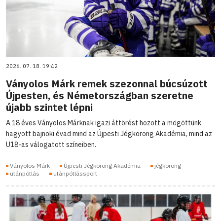
2026. 07. 18. 19:42
Ványolos Márk remek szezonnal búcsúzott
Újpesten, és Németországban szeretne
újabb szintet lépni
A 18 éves Ványolos Márknak igazi áttörést hozott a mögöttünk
hagyott bajnoki évad mind az Újpesti Jégkorong Akadémia, mind az
U18-as válogatott színeiben.
Ványolos Márk
Újpesti Jégkorong Akadémia
jégkorong
utánpótlás
utánpótlássport