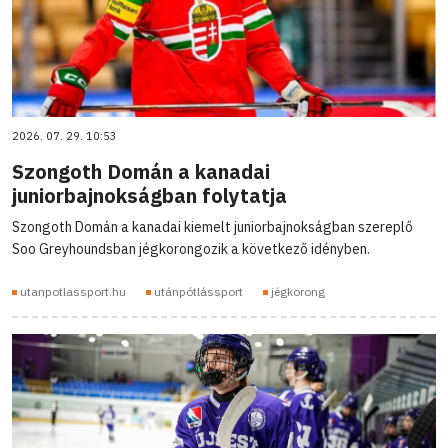
2026. 07. 29. 10:53
Szongoth Domán a kanadai
juniorbajnokságban folytatja
Szongoth Domán a kanadai kiemelt juniorbajnokságban szereplő
Soo Greyhoundsban jégkorongozik a következő idényben.
utanpotlassport.hu
utánpótlássport
jégkorong