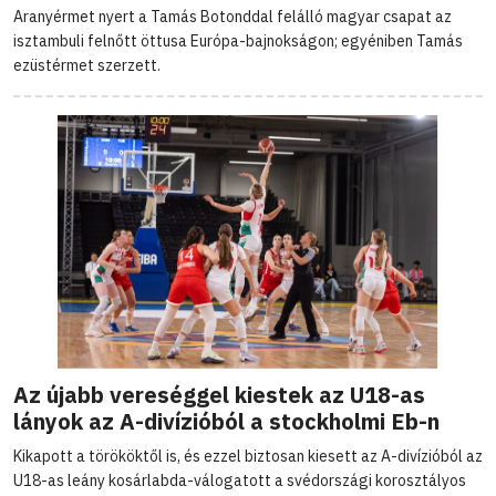
Aranyérmet nyert a Tamás Botonddal felálló magyar csapat az
isztambuli felnőtt öttusa Európa-bajnokságon; egyéniben Tamás
ezüstérmet szerzett.
Az újabb vereséggel kiestek az U18-as
lányok az A-divízióból a stockholmi Eb-n
Kikapott a törököktől is, és ezzel biztosan kiesett az A-divízióból az
U18-as leány kosárlabda-válogatott a svédországi korosztályos