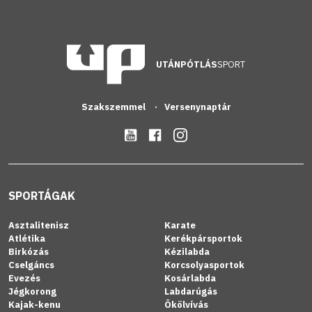
UTÁNPÓTLÁS
SPORT
Szakszemmel
Versenynaptár
SPORTÁGAK
Asztalitenisz
Karate
Atlétika
Kerékpársportok
Birkózás
Kézilabda
Cselgáncs
Korcsolyasportok
Evezés
Kosárlabda
Jégkorong
Labdarúgás
Kajak-kenu
Ökölvívás