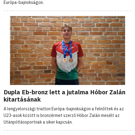
Európa-bajnokságon.
Dupla Eb-bronz lett a jutalma Hóbor Zalán
kitartásának
A lengyelországi triatlon Európa-bajnokságon a felnőttek és az
U23-asok között is bronzérmet szerző Hóbor Zalán mesélt az
Utánpótlássportnak a siker kapcsán.