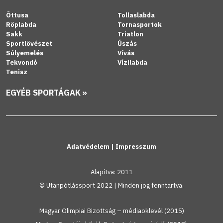
Öttusa
Tollaslabda
Röplabda
Tornasportok
Sakk
Triatlon
Sportlövészet
Úszás
Súlyemelés
Vívás
Tekvondó
Vízilabda
Tenisz
EGYÉB SPORTÁGAK »
Adatvédelem
|
Impresszum
Alapítva: 2011
© Utanpótlássport 2022 | Minden jog fenntartva.
Magyar Olimpiai Bizottság – médiaoklevél (2015)