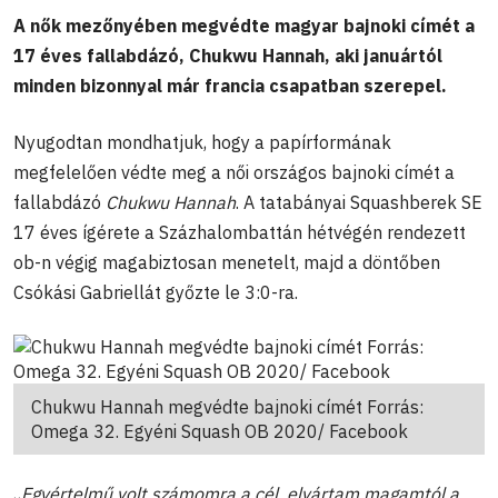
A nők mezőnyében megvédte magyar bajnoki címét a
17 éves fallabdázó, Chukwu Hannah, aki januártól
minden bizonnyal már francia csapatban szerepel.
Nyugodtan mondhatjuk, hogy a papírformának
megfelelően védte meg a női országos bajnoki címét a
fallabdázó
Chukwu Hannah
. A tatabányai Squashberek SE
17 éves ígérete a Százhalombattán hétvégén rendezett
ob-n végig magabiztosan menetelt, majd a döntőben
Csókási Gabriellát győzte le 3:0-ra.
Chukwu Hannah megvédte bajnoki címét Forrás:
Omega 32. Egyéni Squash OB 2020/ Facebook
„
Egyértelmű volt számomra a cél, elvártam magamtól a