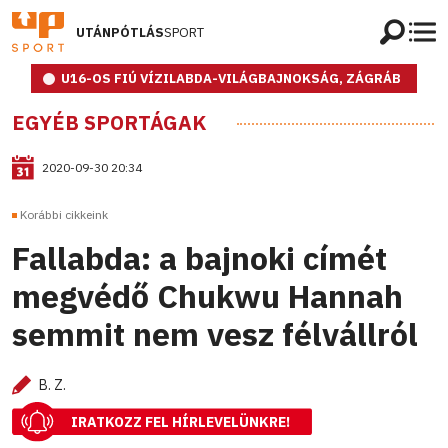
UTÁNPÓTLÁS
SPORT
U16-OS FIÚ VÍZILABDA-VILÁGBAJNOKSÁG, ZÁGRÁB
EGYÉB SPORTÁGAK
2020-09-30 20:34
Korábbi cikkeink
Fallabda: a bajnoki címét
megvédő Chukwu Hannah
semmit nem vesz félvállról
B. Z.
IRATKOZZ FEL HÍRLEVELÜNKRE!