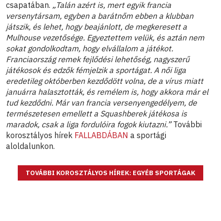
csapatában.
„Talán azért is, mert egyik francia
versenytársam, egyben a barátnőm ebben a klubban
játszik, és lehet, hogy beajánlott, de megkeresett a
Mulhouse vezetősége. Egyeztettem velük, és aztán nem
sokat gondolkodtam, hogy elvállalom a játékot.
Franciaország remek fejlődési lehetőség, nagyszerű
játékosok és edzők fémjelzik a sportágat. A női liga
eredetileg októberben kezdődött volna, de a vírus miatt
januárra halasztották, és remélem is, hogy akkora már el
tud kezdődni. Már van francia versenyengedélyem, de
természetesen emellett a Squashberek játékosa is
maradok, csak a liga fordulóira fogok kiutazni.”
További
korosztályos hírek
FALLABDÁBAN
a sportági
aloldalunkon.
TOVÁBBI KOROSZTÁLYOS HÍREK: EGYÉB SPORTÁGAK