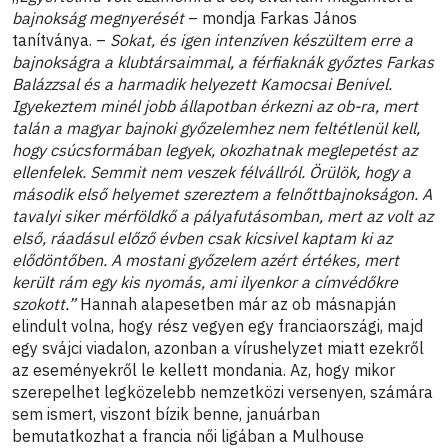
bajnokság megnyerését
– mondja Farkas János
tanítványa. –
Sokat, és igen intenzíven készültem erre a
bajnokságra a klubtársaimmal, a férfiaknák győztes Farkas
Balázzsal és a harmadik helyezett Kamocsai Benivel.
Igyekeztem minél jobb állapotban érkezni az ob-ra, mert
talán a magyar bajnoki győzelemhez nem feltétlenül kell,
hogy csúcsformában legyek, okozhatnak meglepetést az
ellenfelek. Semmit nem veszek félvállról. Örülök, hogy a
második első helyemet szereztem a felnőttbajnokságon. A
tavalyi siker mérföldkő a pályafutásomban, mert az volt az
első, ráadásul előző évben csak kicsivel kaptam ki az
elődöntőben. A mostani győzelem azért értékes, mert
került rám egy kis nyomás, ami ilyenkor a címvédőkre
szokott.”
Hannah alapesetben már az ob másnapján
elindult volna, hogy rész vegyen egy franciaországi, majd
egy svájci viadalon, azonban a vírushelyzet miatt ezekről
az eseményekről le kellett mondania. Az, hogy mikor
szerepelhet legközelebb nemzetközi versenyen, számára
sem ismert, viszont bízik benne, januárban
bemutatkozhat a francia női ligában a Mulhouse