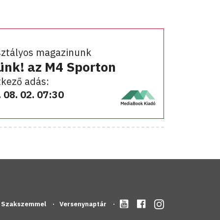
sztályos magazinunk
ünk! az M4 Sporton
kező adás:
 08. 02. 07:30
Szakszemmel
Versenynaptár