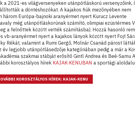
k a 2021-es világversenyeken utánpótláskorú versenyzőink, 
állították a döntéshozókat. A kajakos fiúk mezőnyében nem
en három Európa-bajnoki aranyérmet nyert Kurucz Levente
tavaly még utánpótláskorúnak számító, olimpiai ezüstérmes 
eg a felnőttek között vették számításba). Hozzá hasonló re
és vb-aranyérmet nyert a kajakos lányok között nyert Fojt Sára
y Rékát, valamint a Rumi Gergő, Molnár Csanád párost láttá
z év legjobb utánpótlásedzője kategóriában pedig a már a Ko
Akadémia szakmai stábját erősítő Gintl Andrea és Beé-Samu 
ábbi korosztályos hírek
KAJAK-KENUBAN
a sportági aloldal
OVÁBBI KOROSZTÁLYOS HÍREK: KAJAK-KENU