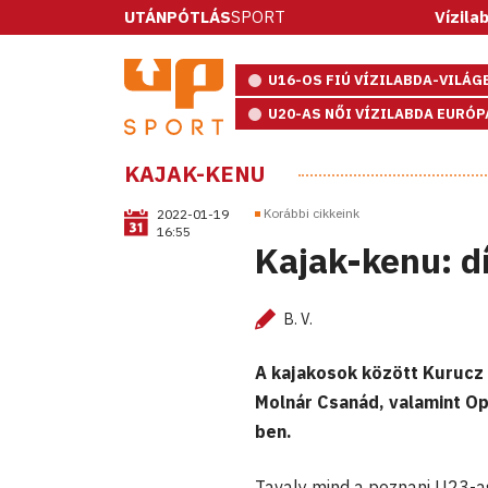
UTÁNPÓTLÁS
SPORT
Vízilabda: ötméter
U16-OS FIÚ VÍZILABDA-VILÁ
U20-AS NŐI VÍZILABDA EURÓ
KAJAK-KENU
Korábbi cikkeink
2022-01-19
16:55
Kajak-kenu: dí
B. V.
A kajakosok között Kurucz
Molnár Csanád, valamint Op
ben.
Tavaly mind a poznani U23-a