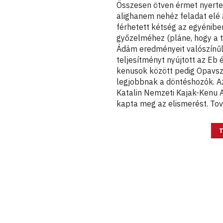
Összesen ötven érmet nyerte
alighanem nehéz feladat elé 
férhetett kétség az egyénib
győzelméhez (pláne, hogy a 
Ádám eredményeit valószínűl
teljesítményt nyújtott az Eb 
kenusok között pedig Opavszk
legjobbnak a döntéshozók. A
Katalin Nemzeti Kajak-Kenu 
kapta meg az elismerést. Tov
T