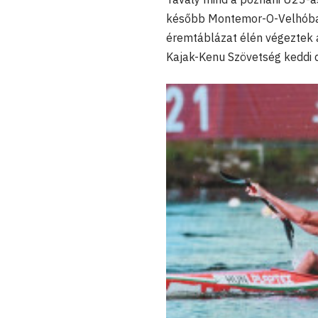
később Montemor-O-Velhóban
éremtáblázat élén végeztek a
Kajak-Kenu Szövetség keddi 