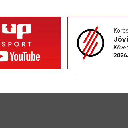
Koro
Jöv
Követ
2026.