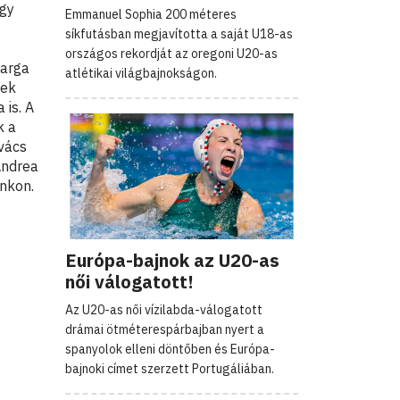
így
Emmanuel Sophia 200 méteres
síkfutásban megjavította a saját U18-as
országos rekordját az oregoni U20-as
Varga
atlétikai világbajnokságon.
mek
 is. A
k a
vács
Andrea
unkon.
Európa-bajnok az U20-as
női válogatott!
Az U20-as női vízilabda-válogatott
drámai ötméterespárbajban nyert a
spanyolok elleni döntőben és Európa-
bajnoki címet szerzett Portugáliában.