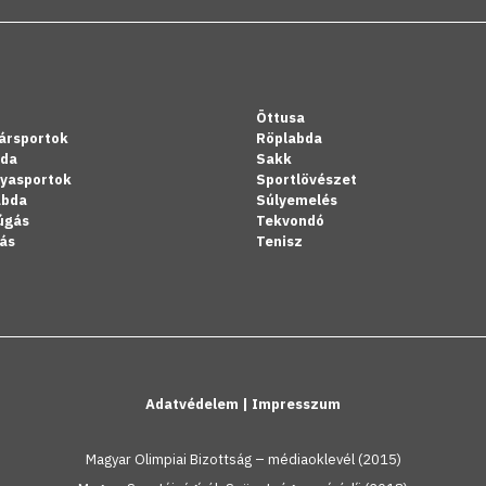
Öttusa
ársportok
Röplabda
bda
Sakk
lyasportok
Sportlövészet
abda
Súlyemelés
úgás
Tekvondó
ás
Tenisz
Adatvédelem
|
Impresszum
Magyar Olimpiai Bizottság – médiaoklevél (2015)