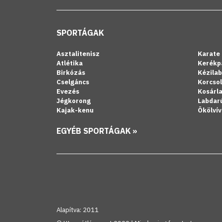
SPORTÁGAK
Asztalitenisz
Karate
Atlétika
Kerékp
Birkózás
Kézila
Cselgáncs
Korcso
Evezés
Kosárl
Jégkorong
Labdar
Kajak-kenu
Ökölvív
EGYÉB SPORTÁGAK »
Alapítva: 2011