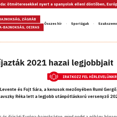
esekkel nyert a spanyolok elleni döntőben, Európa-bajnok az
GBAJNOKSÁG, ZÁGRÁB
Összes hír
Sportágak
Szakszem
PA-BAJNOKSÁG, OEIRAS
jazták 2021 hazai legjobbjait
IRATKOZZ FEL HÍRLEVELÜNKR
 Levente és Fojt Sára, a kenusok mezőnyében Rumi Gergő
avszky Réka lett a legjobb utánpótláskorú versenyző 20
s és ifjúsági Európa-bajnokságon, mind pedig a néhány hónap