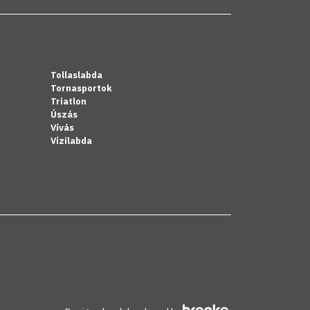
Tollaslabda
Tornasportok
Triatlon
Úszás
Vívás
Vízilabda