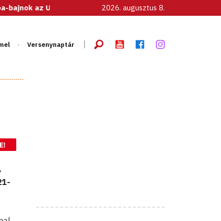
 U20-as női válogatott!
2026. augusztus 8.
mel
Versenynaptár
E!
,
21-
pal