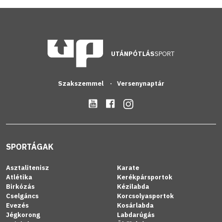
UTÁNPÓTLÁS
SPORT
Szakszemmel
Versenynaptár
SPORTÁGAK
Asztalitenisz
Karate
Atlétika
Kerékpársportok
Birkózás
Kézilabda
Cselgáncs
Korcsolyasportok
Evezés
Kosárlabda
Jégkorong
Labdarúgás