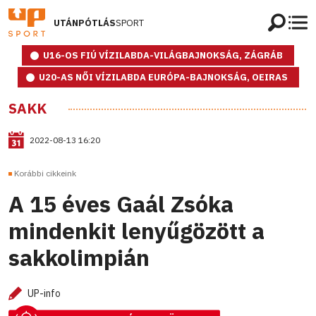
UTÁNPÓTLÁS
SPORT
U16-OS FIÚ VÍZILABDA-VILÁGBAJNOKSÁG, ZÁGRÁB
U20-AS NŐI VÍZILABDA EURÓPA-BAJNOKSÁG, OEIRAS
SAKK
2022-08-13 16:20
Korábbi cikkeink
A 15 éves Gaál Zsóka
mindenkit lenyűgözött a
sakkolimpián
UP-info