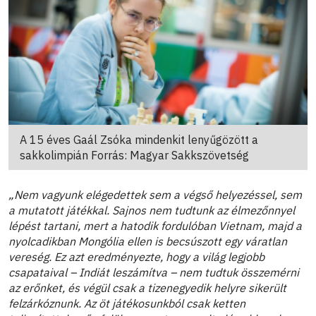
A 15 éves Gaál Zsóka mindenkit lenyűgözött a
sakkolimpián Forrás: Magyar Sakkszövetség
„Nem vagyunk elégedettek sem a végső helyezéssel, sem
a mutatott játékkal. Sajnos nem tudtunk az élmezőnnyel
lépést tartani, mert a hatodik fordulóban Vietnam, majd a
nyolcadikban Mongólia ellen is becsúszott egy váratlan
vereség. Ez azt eredményezte, hogy a világ legjobb
csapataival – Indiát leszámítva – nem tudtuk összemérni
az erőnket, és végül csak a tizenegyedik helyre sikerült
felzárkóznunk. Az öt játékosunkból csak ketten