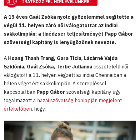
IRATKOZZ FEL HÍRLEVELÜNKRE!
A 15 éves Gaál Zsóka nyolc győzelemmel segítette a
végül 11. helyen záró női válogatottat az indiai
sakkolimpián; a tinédzser teljesítményét Papp Gábor
szövetségi kapitány is lenyűgözőnek nevezte.
A
Hoang Thanh Trang, Gara Tícia, Lázárné Vajda
Szidónia, Gaál Zsóka, Terbe Julianna
összetételű női
válogatott a 11. helyen végzett az indiai Chennaiban a
héten véget ért sakkolimpián. A szerepléssel
kapcsolatban
Papp Gábor
szövetségi kapitány úgy
fogalmazott
a hazai szövetség honlapján megjelent
értékelőben
, hogy: