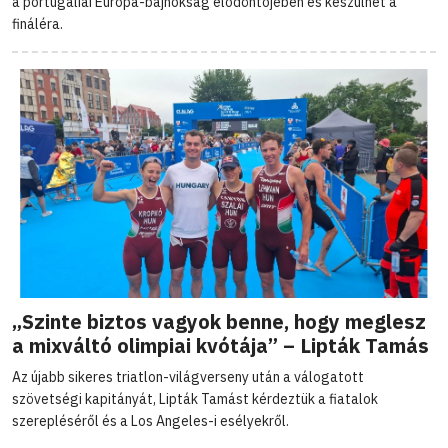
a portugáliai Európa-bajnokság elődöntőjében és készülhet a
fináléra.
„Szinte biztos vagyok benne, hogy meglesz
a mixváltó olimpiai kvótája” – Lipták Tamás
Az újabb sikeres triatlon-világverseny után a válogatott
szövetségi kapitányát, Lipták Tamást kérdeztük a fiatalok
szerepléséről és a Los Angeles-i esélyekről.