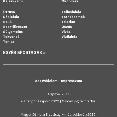
Kajak-kenu
Ökölvívás
Öttusa
Tollaslabda
Röplabda
Tornasportok
Sakk
Triatlon
Sportlövészet
Úszás
Súlyemelés
Vívás
Tekvondó
Vízilabda
Tenisz
EGYÉB SPORTÁGAK »
Adatvédelem
|
Impresszum
Alapítva: 2011
© Utanpótlássport 2022 | Minden jog fenntartva.
Magyar Olimpiai Bizottság – médiaoklevél (2015)