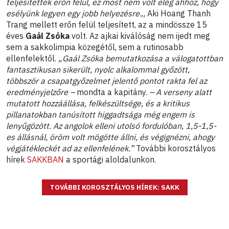
teljesítettek erőn felül, ez most nem volt elég ahhoz, hogy
esélyünk legyen egy jobb helyezésre.
„ Aki Hoang Thanh
Trang mellett erőn felül teljesített, az a mindössze 15
éves
Gaál Zsóka
volt. Az ajkai kiválóság nem ijedt meg
sem a sakkolimpia közegétől, sem a rutinosabb
ellenfelektől.
„Gaál Zsóka bemutatkozása a válogatottban
fantasztikusan sikerült, nyolc alkalommal győzött,
többször a csapatgyőzelmet jelentő pontot rakta fel az
eredményjelzőre –
mondta a kapitány.
– A verseny alatt
mutatott hozzáállása, felkészültsége, és a kritikus
pillanatokban tanúsított higgadtsága még engem is
lenyűgözött. Az angolok elleni utolsó fordulóban, 1,5-1,5-
es állásnál, öröm volt mögötte állni, és végignézni, ahogy
végjátékleckét ad az ellenfelének.”
További korosztályos
hírek
SAKKBAN
a sportági aloldalunkon.
TOVÁBBI KOROSZTÁLYOS HÍREK: SAKK