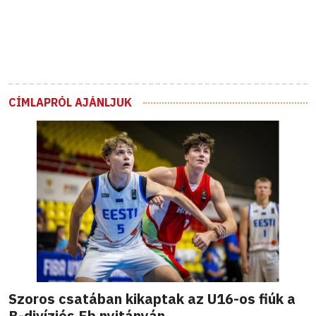
CÍMLAPRÓL AJÁNLJUK
Szoros csatában kikaptak az U16-os fiúk a
B-divíziós Eb nyitányán