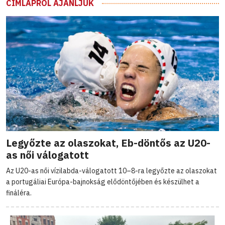
CÍMLAPRÓL AJÁNLJUK
Legyőzte az olaszokat, Eb-döntős az U20-
as női válogatott
Az U20-as női vízilabda-válogatott 10–8-ra legyőzte az olaszokat
a portugáliai Európa-bajnokság elődöntőjében és készülhet a
fináléra.