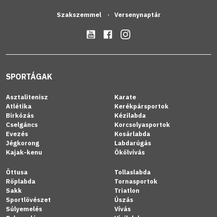
Szakszemmel
Versenynaptár
SPORTÁGAK
Asztalitenisz
Karate
Atlétika
Kerékpársportok
Birkózás
Kézilabda
Cselgáncs
Korcsolyasportok
Evezés
Kosárlabda
Jégkorong
Labdarúgás
Kajak-kenu
Ökölvívás
Öttusa
Tollaslabda
Röplabda
Tornasportok
Sakk
Triatlon
Sportlövészet
Úszás
Súlyemelés
Vívás