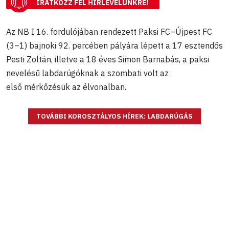
IRATKOZZ FEL HÍRLEVELÜNKRE!
Az NB I 16. fordulójában rendezett Paksi FC–Újpest FC
(3–1) bajnoki 92. percében pályára lépett a 17 esztendős
Pesti Zoltán, illetve a 18 éves Simon Barnabás, a paksi
nevelésű labdarúgóknak a szombati volt az
első mérkőzésük az élvonalban.
TOVÁBBI KOROSZTÁLYOS HÍREK: LABDARÚGÁS