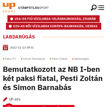
UTÁNPÓTLÁS
SPORT
U16-OS FIÚ VÍZILABDA-VILÁGBAJNOKSÁG, ZÁGRÁB
U20-AS NŐI VÍZILABDA EURÓPA-BAJNOKSÁG, OEIRAS
LABDARÚGÁS
2022-11-13 09:31
Paksi FC
Simon Barnabás
Pesti Zoltán
labdarúgás
Bemutatkozott az NB I-ben
két paksi fiatal, Pesti Zoltán
és Simon Barnabás
UP-info