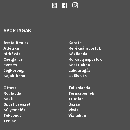
SPORTÁGAK
Asztalitenisz
Karate
Atlétika
Kerékpársportok
Birkózás
Kézilabda
Cselgáncs
Korcsolyasportok
Evezés
Kosárlabda
Jégkorong
Labdarúgás
Kajak-kenu
Ökölvívás
Öttusa
Tollaslabda
Röplabda
Tornasportok
Sakk
Triatlon
Sportlövészet
Úszás
Súlyemelés
Vívás
Tekvondó
Vízilabda
Tenisz