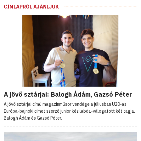
CÍMLAPRÓL AJÁNLJUK
A jövő sztárjai: Balogh Ádám, Gazsó Péter
A jövő sztárjai című magazinműsor vendége a júliusban U20-as
Európa-bajnoki címet szerző junior kézilabda-válogatott két tagja,
Balogh Ádám és Gazsó Péter.