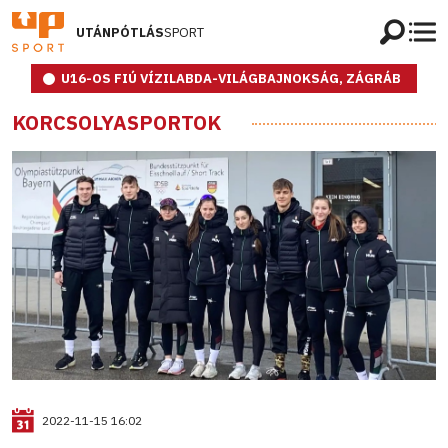
UTÁNPÓTLÁS
SPORT
U16-OS FIÚ VÍZILABDA-VILÁGBAJNOKSÁG, ZÁGRÁB
KORCSOLYASPORTOK
2022-11-15 16:02