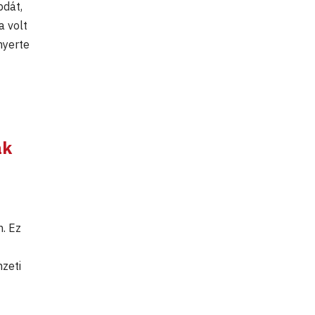
bdát,
a volt
nyerte
ak
. Ez
mzeti