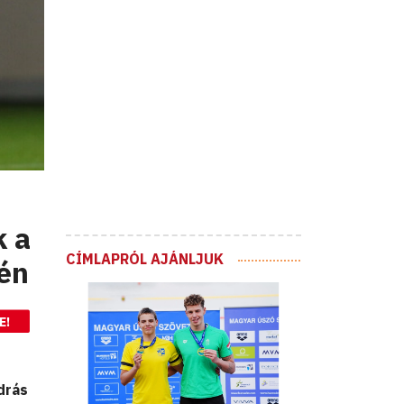
k a
CÍMLAPRÓL AJÁNLJUK
én
E!
drás