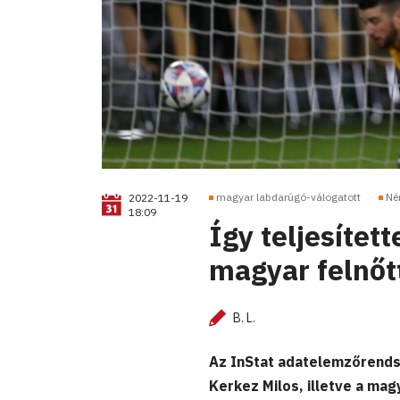
magyar labdarúgó-válogatott
Né
2022-11-19
18:09
Így teljesítet
magyar felnőt
B. L.
Az InStat adatelemzőrends
Kerkez Milos, illetve a ma