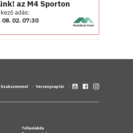
ünk! az M4 Sporton
kező adás:
 08. 02. 07:30
Szakszemmel
Versenynaptár
Tollaslabda