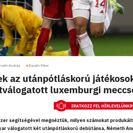
meth András
Baráth Péter
tek az utánpótláskorú játékoso
tválogatott luxemburgi meccs
IRATKOZZ FEL HÍRLEVELÜNKR
zer segítségével megnéztük, milyen számokat produkált
gyar válogatott két utánpótláskorú debütánsa, Németh An