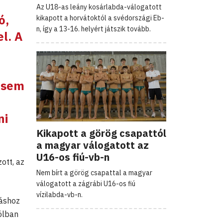
Az U18-as leány kosárlabda-válogatott
ó,
kikapott a horvátoktól a svédországi Eb-
n, így a 13-16. helyért játszik tovább.
l. A
t sem
ni
Kikapott a görög csapattól
a magyar válogatott az
U16-os fiú-vb-n
ott, az
Nem bírt a görög csapattal a magyar
válogatott a zágrábi U16-os fiú
vízilabda-vb-n.
ráshoz
ólban