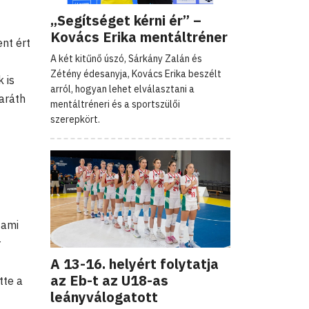
„Segítséget kérni ér” –
Kovács Erika mentáltréner
nt ért
A két kitűnő úszó, Sárkány Zalán és
Zétény édesanyja, Kovács Erika beszélt
 is
arról, hogyan lehet elválasztani a
aráth
mentáltréneri és a sportszülői
szerepkört.
 ami
r
A 13-16. helyért folytatja
az Eb-t az U18-as
tte a
leányválogatott