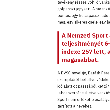
tevékeny részes volt, ő vará
gólpasszt jegyzett. A statisz
pontos, egy kulcspasszt adot
meg, egy sikeres csele, egy l
A Nemzeti Sport
teljesítményét 6-
indexe 257 lett,
magasabbat.
A DVSC neveltje, Baráth Péte
szerepkörét betöltve védekez
idő alatt öt passzából kettő 
labdaszerzése, illetve veszté
Sport nem értékelte osztályz
társított a nevéhez.