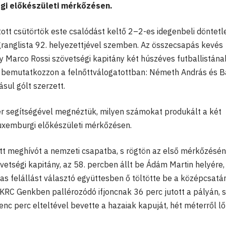
rgi előkészületi mérkőzésen.
ott csütörtök este csalódást keltő 2–2-es idegenbeli döntetle
ranglista 92. helyezettjével szemben. Az összecsapás kevés
y Marco Rossi szövetségi kapitány két húszéves futballistának
 bemutatkozzon a felnőttválogatottban: Németh András és B
ásul gólt szerzett.
r segítségével megnéztük, milyen számokat produkált a két
uxemburgi előkészületi mérkőzésen.
t meghívót a nemzeti csapatba, s rögtön az első mérkőzésén
vetségi kapitány, az 58. percben állt be Ádám Martin helyére,
as felállást választó együttesben ő töltötte be a középcsatá
 KRC Genkben pallérozódó ifjoncnak 36 perc jutott a pályán, s
lenc perc elteltével bevette a hazaiak kapuját, hét méterről lő