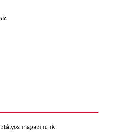
 is.
sztályos magazinunk