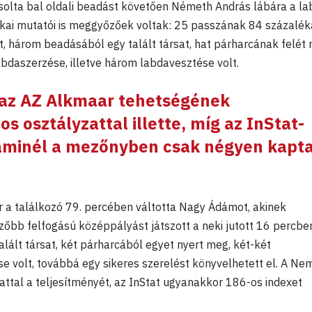
zsolta bal oldali beadást követően Németh András lábára a la
tikai mutatói is meggyőzőek voltak: 25 passzának 84 százalék
t, három beadásából egy talált társat, hat párharcának felét 
abdaszerzése, illetve három labdavesztése volt.
 az AZ Alkmaar tehetségének
os osztályzattal illette, míg az InStat-
 aminél a mezőnyben csak négyen kapt
r a találkozó 79. percében váltotta Nagy Ádámot, akinek
őbb felfogású középpályást játszott a neki jutott 16 percben
talált társat, két párharcából egyet nyert meg, két-két
se volt, továbbá egy sikeres szerelést könyvelhetett el. A Ne
attal a teljesítményét, az InStat ugyanakkor 186-os indexet