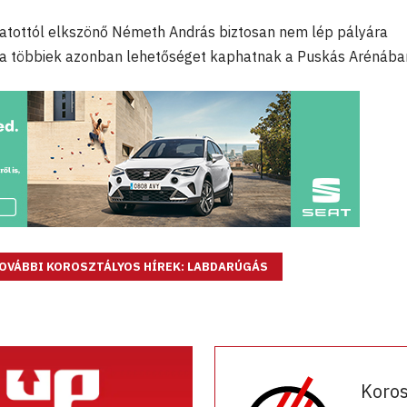
gatottól elkszönő Németh András biztosan nem lép pályára
 a többiek azonban lehetőséget kaphatnak a Puskás Arénában
OVÁBBI KOROSZTÁLYOS HÍREK: LABDARÚGÁS
Koro