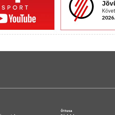
Jöv
Követ
2026.
Öttusa