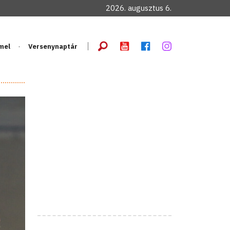
2026. augusztus 6.
mel
Versenynaptár