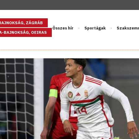
GBAJNOKSÁG, ZÁGRÁB
Összes hír
Sportágak
Szakszem
PA-BAJNOKSÁG, OEIRAS