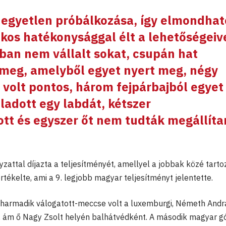
 egyetlen próbálkozása, így elmondhat
kos hatékonysággal élt a lehetőségeive
an nem vállalt sokat, csupán hat
 meg, amelyből egyet nyert meg, négy
volt pontos, három fejpárbajból egye
ladott egy labdát, kétszer
tt és egyszer őt nem tudták megállíta
zattal díjazta a teljesítményét, amellyel a jobbak közé tartoz
rtékelte, ami a 9. legjobb magyar teljesítményt jelentette.
 harmadik válogatott-meccse volt a luxemburgi, Németh And
t, ám ő Nagy Zsolt helyén balhátvédként. A második magyar g