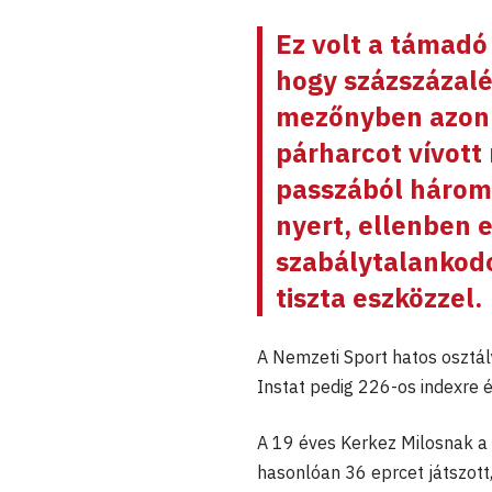
Ez volt a támadó
hogy százszázalé
mezőnyben azonb
párharcot vívott
passzából három 
nyert, ellenben e
szabálytalankodo
tiszta eszközzel.
A Nemzeti Sport hatos osztály
Instat pedig 226-os indexre é
A 19 éves Kerkez Milosnak a
hasonlóan 36 eprcet játszot