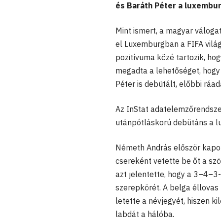
és Baráth Péter a luxembu
Mint ismert, a magyar válogat
el Luxemburgban a FIFA világ
pozitívuma közé tartozik, hog
megadta a lehetőséget, hogy
Péter is debütált, előbbi ráad
Az InStat adatelemzőrendsze
utánpótláskorú debütáns a l
Németh András először kapot
csereként vetette be őt a szö
azt jelentette, hogy a 3–4–3-
szerepkörét. A belga éllovas
letette a névjegyét, hiszen ki
labdát a hálóba.