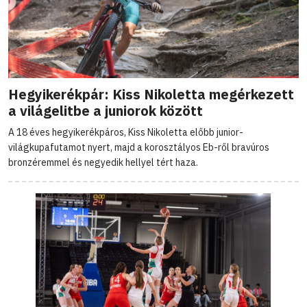
Hegyikerékpár: Kiss Nikoletta megérkezett
a világelitbe a juniorok között
A 18 éves hegyikerékpáros, Kiss Nikoletta előbb junior-
világkupafutamot nyert, majd a korosztályos Eb-ről bravúros
bronzéremmel és negyedik hellyel tért haza.