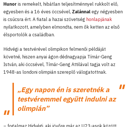
Hunor
is remekelt, hibátlan teljesítménnyel rukkolt elő,
egyesben és a 16 éves öccsével,
Zalánnal
egy négyesben
is csúcsra ért. A fiatal a hazai szövetség
honlapjának
nyilatkozott, amelyben elmondta, nem ők ketten az első
élsportolók a családban.
Hidvégi a testvérével olimpikon felmenői példáját
követné, hiszen anyai ágon dédnagyapja Tímár-Geng
István, aki öccsével, Tímár-Geng Attilával tagja volt az
1948-as londoni olimpián szereplő válogatottnak.
„Egy napon én is szeretnék a
testvéremmel együtt indulni az
olimpián”
– fogalmaz Hidvégi, aki jövőre már az U23-asok között