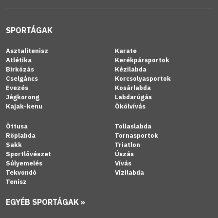
SPORTÁGAK
Asztalitenisz
Karate
Atlétika
Kerékpársportok
Birkózás
Kézilabda
Cselgáncs
Korcsolyasportok
Evezés
Kosárlabda
Jégkorong
Labdarúgás
Kajak-kenu
Ökölvívás
Öttusa
Tollaslabda
Röplabda
Tornasportok
Sakk
Triatlon
Sportlövészet
Úszás
Súlyemelés
Vívás
Tekvondó
Vízilabda
Tenisz
EGYÉB SPORTÁGAK »