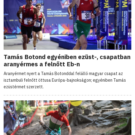
Tamás Botond egyéniben ezüst-, csapatban
aranyérmes a felnőtt Eb-n
Aranyérmet nyert a Tamás Botonddal felálló magyar csapat az
isztambuli felnőtt öttusa Európa-bajnokságon; egyéniben Tamás
ezüstérmet szerzett.