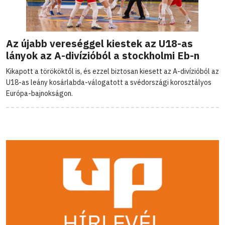
Az újabb vereséggel kiestek az U18-as
lányok az A-divízióból a stockholmi Eb-n
Kikapott a törököktől is, és ezzel biztosan kiesett az A-divízióból az
U18-as leány kosárlabda-válogatott a svédországi korosztályos
Európa-bajnokságon.