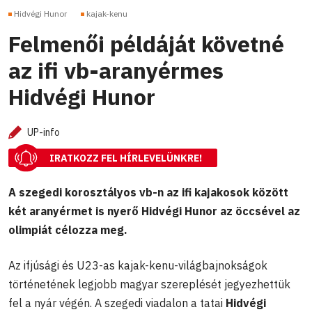
Hidvégi Hunor
kajak-kenu
Felmenői példáját követné
az ifi vb-aranyérmes
Hidvégi Hunor
UP-info
IRATKOZZ FEL HÍRLEVELÜNKRE!
A szegedi korosztályos vb-n az ifi kajakosok között
két aranyérmet is nyerő Hidvégi Hunor az öccsével az
olimpiát célozza meg.
Az ifjúsági és U23-as kajak-kenu-világbajnokságok
történetének legjobb magyar szereplését jegyezhettük
fel a nyár végén. A szegedi viadalon a tatai
Hidvégi