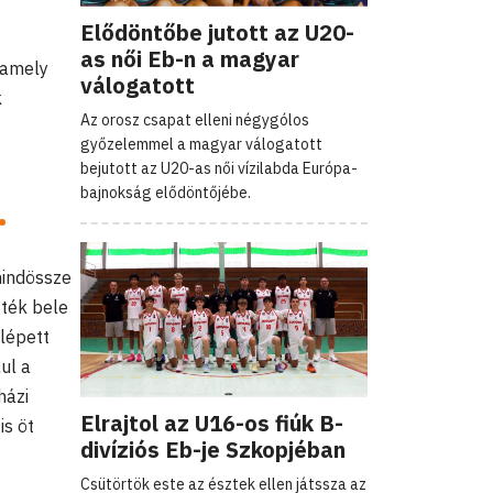
Elődöntőbe jutott az U20-
as női Eb-n a magyar
 amely
válogatott
k
Az orosz csapat elleni négygólos
győzelemmel a magyar válogatott
bejutott az U20-as női vízilabda Európa-
bajnokság elődöntőjébe.
.
mindössze
tték bele
lépett
ul a
házi
Elrajtol az U16-os fiúk B-
is öt
divíziós Eb-je Szkopjéban
Csütörtök este az észtek ellen játssza az