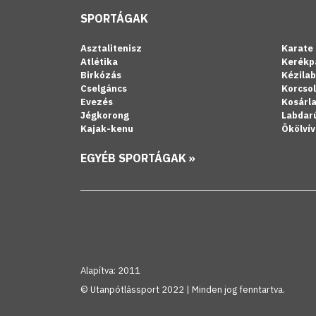
SPORTÁGAK
Asztalitenisz
Karate
Atlétika
Kerékp
Birkózás
Kézila
Cselgáncs
Korcso
Evezés
Kosárl
Jégkorong
Labdar
Kajak-kenu
Ökölvív
EGYÉB SPORTÁGAK »
Alapítva: 2011
© Utanpótlássport 2022 | Minden jog fenntartva.