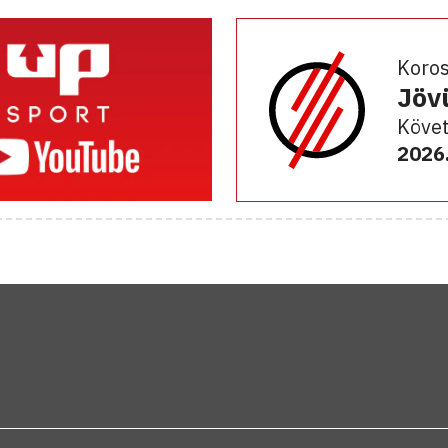
Koro
Jöv
Követ
2026.