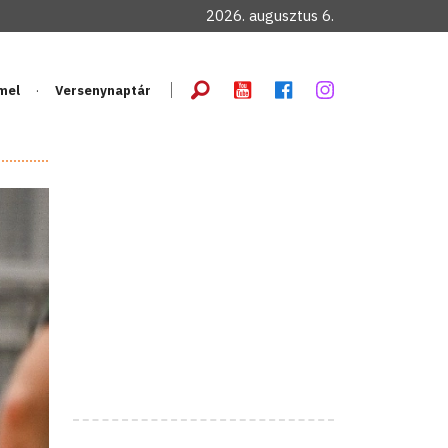
2026. augusztus 6.
mel
Versenynaptár