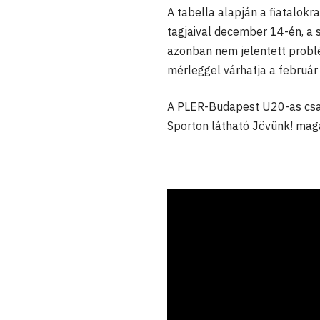
A tabella alapján a fiatalok
tagjaival december 14-én, a 
azonban nem jelentett probl
mérleggel várhatja a február e
A PLER-Budapest U20-as csap
Sporton látható Jövünk! maga