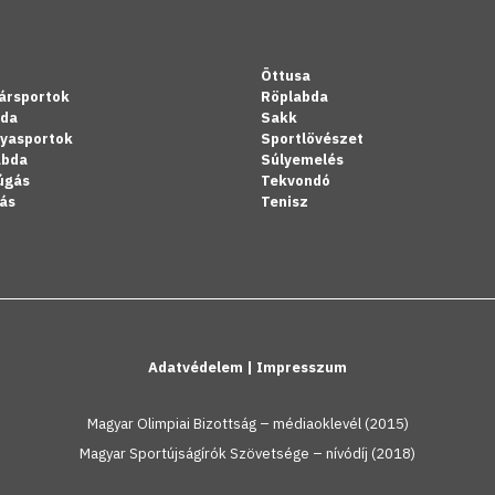
Öttusa
ársportok
Röplabda
bda
Sakk
lyasportok
Sportlövészet
abda
Súlyemelés
úgás
Tekvondó
ás
Tenisz
Adatvédelem
|
Impresszum
Magyar Olimpiai Bizottság – médiaoklevél (2015)
Magyar Sportújságírók Szövetsége – nívódíj (2018)