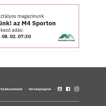
sztályos magazinunk
ünk! az M4 Sporton
kező adás:
 08. 02. 07:30
Szakszemmel
Versenynaptár