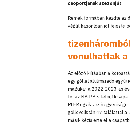
csoportjának szezonját.
Remek formában kezdte az ős
végül hasonlóan jól fejezte b
tizenhárombó
vonulhattak a 
Az előző kiírásban a koroszt
egy góllal alulmaradó együtt
magukat a 2022-2023-as éva
fel az NB I/B-s felnőttcsapa
PLER egyik vezéregyénisége, 
góllövőlistán 47 találattal 
másik kézis érte el a csapatb