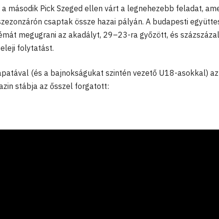
ra a második Pick Szeged ellen várt a legnehezebb feladat, am
szezonzárón csaptak össze hazai pályán. A budapesti együtt
émát megugrani az akadályt, 29–23-ra győzött, és százszáza
leji folytatást.
atával (és a bajnokságukat szintén vezető U18-asokkal) a
zin stábja az ősszel forgatott: