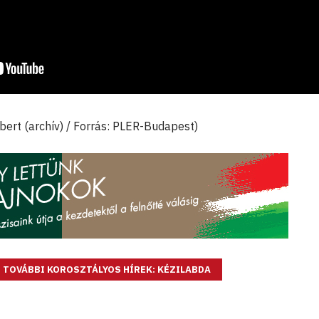
bert (archív) / Forrás: PLER-Budapest)
TOVÁBBI KOROSZTÁLYOS HÍREK: KÉZILABDA