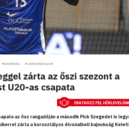
kezilabda
utánpótlássport
ggel zárta az őszi szezont a
t U20-as csapata
IRATKOZZ FEL HÍRLEVELÜN
pata az ősz rangadóján a második Pick Szegedet is legy
ikerrel zárta a korosztályos élvonalbeli bajnokság Keleti