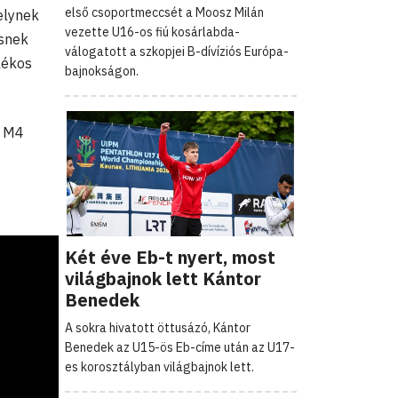
első csoportmeccsét a Moosz Milán
elynek
vezette U16-os fiú kosárlabda-
esnek
válogatott a szkopjei B-dívíziós Európa-
lékos
bajnokságon.
z M4
Két éve Eb-t nyert, most
világbajnok lett Kántor
Benedek
A sokra hivatott öttusázó, Kántor
Benedek az U15-ös Eb-címe után az U17-
es korosztályban világbajnok lett.