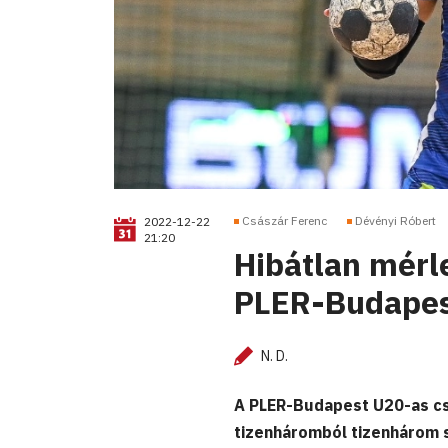
Császár Ferenc
Dévényi Róbert
2022-12-22
21:20
Hibátlan mérle
PLER-Budapes
N. D.
A PLER-Budapest U20-as csa
tizenháromból tizenhárom s