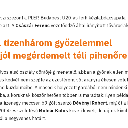
zi szezont a PLER-Budapest U20-as férfi kézilabdacsapata,
e azt. A
Császár Ferenc
vezetőedző által irányított fővárosia
l tizenhárom győzelemmel
jól megérdemelt téli pihenőre
ályos első osztály döntőjéig menetelő, abban a győriek ellen 
es kedvét nem szegte az ezüstérem, sőt aranyra éhesen vete
d küzdelmeibe. A második helyezett gárdából nem mindenki 
tba, a koruknak köszönhetően többen is maradtak: ilyen példá
a tizenegy meccsen 69 gólt szerző
Dévényi Róbert
, míg őt a 
a 2004-es születésű
Molnár Kolos
követi követi, de rajtuk kívül 
ól a negyvenes határt.