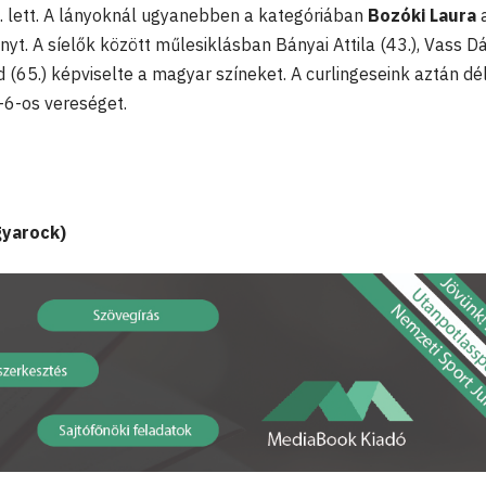
 lett. A lányoknál ugyanebben a kategóriában
Bozóki Laura
a
nyt. A síelők között műlesiklásban Bányai Attila (43.), Vass Dá
d (65.) képviselte a magyar színeket. A curlingeseink aztán dé
6-os vereséget.
gyarock)