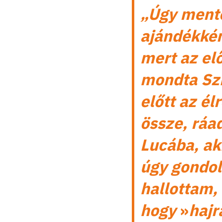
„Úgy mente
ajándékkén
mert az el
mondta Szig
előtt az él
össze, ráa
Lucába, aki
úgy gondolt
hallottam, 
hogy
»
hajr