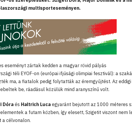
YOF-os szereplésüket: Szigeti Dóra, Major Dominik és a m
 olaszországi multisporteseményen.
s eseményt zártak kedden a magyar rövid pályás
zági téli EYOF-on (európai ifjúsági olimpiai fesztivál): a szak
ék ma, a fiatalok pedig folytatták az éremgyűjtést. Az eddigi
beltek be, ráadásul közülük mind aranyszínű volt.
i Dóra
és
Haltrich Luca
egyaránt bejutott az 1000 méteres 
elementek a futam közben, így elesett, Szigetit viszont nem l
t a célvonalon.