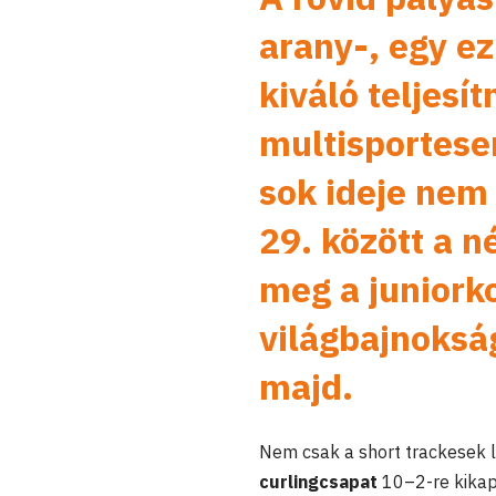
arany-, egy e
kiváló teljesí
multisportese
sok ideje nem 
29. között a 
meg a juniork
világbajnokság
majd.
Nem csak a short trackesek l
curlingcsapat
10–2-re kikapo