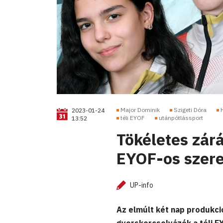
Major Dominik
Szigeti Dóra
2023-01-24
téli EYOF
utánpótlássport
13:52
Tökéletes zár
EYOF-os szere
UP-info
Az elmúlt két nap produkció