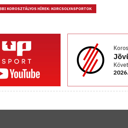
BBI KOROSZTÁLYOS HÍREK: KORCSOLYASPORTOK
Koro
Jöv
Követ
2026.