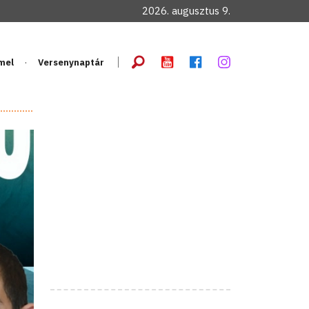
2026. augusztus 9.
mel
Versenynaptár