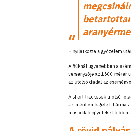
megcsináln
betartott
aranyérme
– nyilatkozta a győzelem utá
A fiúknál ugyanebben a sz
versenyzője az 1500 méter u
az utolsó diadal az eseménye
A short trackesek utolsó fel
az imént emlegetett hármas
második lengyeleket több min
A rövid pályás