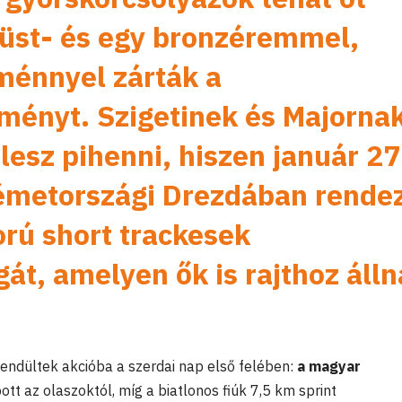
züst- és egy bronzéremmel,
tménnyel zárták a
ményt. Szigetinek és Majorna
lesz pihenni, hiszen január 27
németországi Drezdában rende
orú short trackesek
át, amelyen ők is rajthoz áll
endültek akcióba a szerdai nap első felében:
a magyar
tt az olaszoktól, míg a biatlonos fiúk 7,5 km sprint