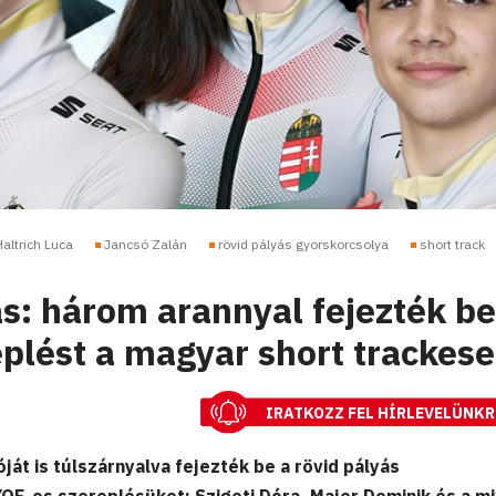
Haltrich Luca
Jancsó Zalán
rövid pályás gyorskorcsolya
short track
ás: három arannyal fejezték be
plést a magyar short trackes
IRATKOZZ FEL HÍRLEVELÜNKR
ját is túlszárnyalva fejezték be a rövid pályás