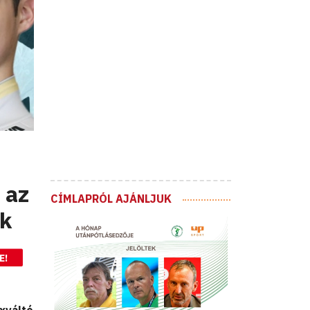
 az
CÍMLAPRÓL AJÁNLJUK
ek
E!