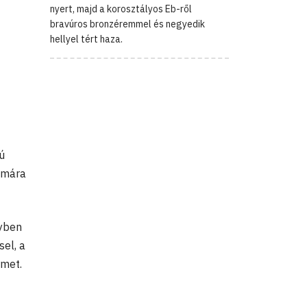
nyert, majd a korosztályos Eb-ről
bravúros bronzéremmel és negyedik
hellyel tért haza.
ú
ámára
lyben
sel, a
rmet.