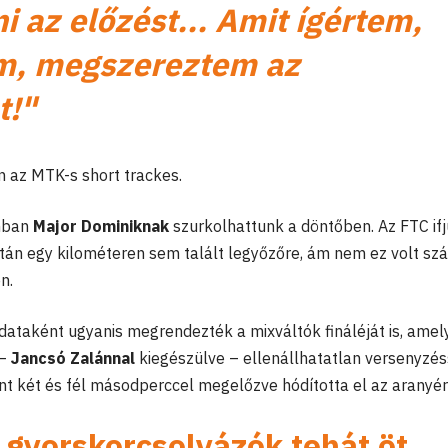
i az előzést... Amit ígértem,
am, megszereztem az
t!"
n az MTK-s short trackes.
ámban
Major Dominiknak
szurkolhattunk a döntőben. Az FTC ifj
tán egy kilométeren sem talált legyőzőre, ám nem ez volt sz
n.
adataként ugyanis megrendezték a mixváltók fináléját is, ame
 –
Jancsó Zalánnal
kiegészülve – ellenállhatatlan versenyzés
t két és fél másodperccel megelőzve hódította el az aranyé
 gyorskorcsolyázók tehát öt