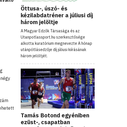
ixváltó
Öttusa-, úszó- és
kézilabdatréner a júliusi díj
három jelöltje
A Magyar Edzők Társasága és az
Utanpotlassport.hu szerkesztősége
alkotta kuratórium megnevezte A hónap
utánpótlásedzője díj júliusi kiírásának
három jelöltjét.
ág
 négy
szám
ehetett
Tamás Botond egyéniben
ezüst-, csapatban