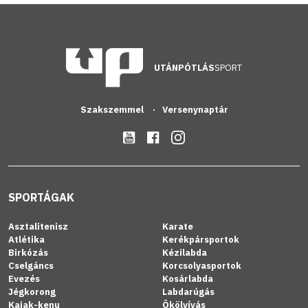
UTÁNPÓTLÁS
SPORT
Szakszemmel
Versenynaptár
SPORTÁGAK
Asztalitenisz
Karate
Atlétika
Kerékpársportok
Birkózás
Kézilabda
Cselgáncs
Korcsolyasportok
Evezés
Kosárlabda
Jégkorong
Labdarúgás
Kajak-kenu
Ökölvívás