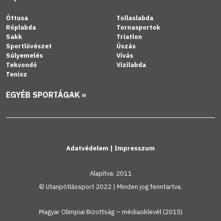
Öttusa
Tollaslabda
Röplabda
Tornasportok
Sakk
Triatlon
Sportlövészet
Úszás
Súlyemelés
Vívás
Tekvondó
Vízilabda
Tenisz
EGYÉB SPORTÁGAK »
Adatvédelem
|
Impresszum
Alapítva: 2011
© Utanpótlássport 2022 | Minden jog fenntartva.
Magyar Olimpiai Bizottság – médiaoklevél (2015)