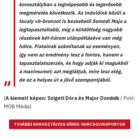
korosztályban a legnépesebb és legerősebb
megméretés következik. Az indulóink közül a
tavaly vb-bronzot is bezsebelő Somodi Maja a
legtapasztaltabb, míg a küldöttség nagyobb
részének két-három utánpótláséve van még
hátra. Fiatalnak számítanak az eseményen,
így nem az eredmény lesz a fontos, hanem a
tapasztalatszerzés, és hogy adják ki magukból
a maximumot; azt meglátjuk, mire lesz elég,
de ez a helyes út a jövő szempontjából.
(
A kiemelt képen: Szigeti Dóra és Major Dominik
/ Fotó:
MOB Média)
TOVÁBBI KOROSZTÁLYOS HÍREK: KORCSOLYASPORTOK