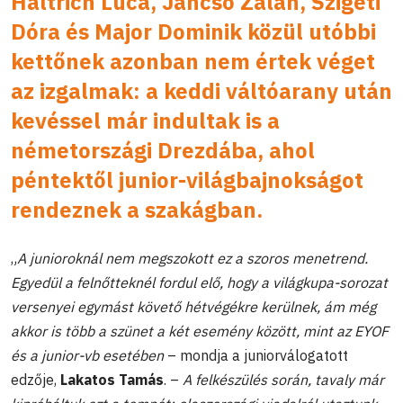
Haltrich Luca
,
Jancsó Zalán
,
Szigeti
Dóra
és
Major Dominik
közül utóbbi
kettőnek azonban nem értek véget
az izgalmak: a keddi váltóarany után
kevéssel már indultak is a
németországi Drezdába, ahol
péntektől junior-világbajnokságot
rendeznek a szakágban.
„
A junioroknál nem megszokott ez a szoros menetrend.
Egyedül a felnőtteknél fordul elő, hogy a világkupa-sorozat
versenyei egymást követő hétvégékre kerülnek, ám még
akkor is több a szünet a két esemény között, mint az EYOF
és a junior-vb esetében
– mondja a juniorválogatott
edzője,
Lakatos Tamás
. –
A felkészülés során, tavaly már