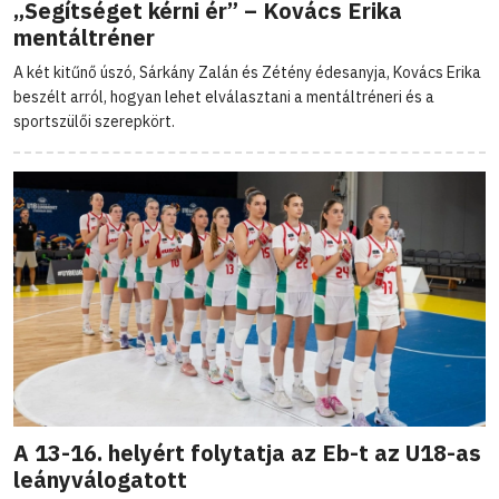
„Segítséget kérni ér” – Kovács Erika
mentáltréner
A két kitűnő úszó, Sárkány Zalán és Zétény édesanyja, Kovács Erika
beszélt arról, hogyan lehet elválasztani a mentáltréneri és a
sportszülői szerepkört.
A 13-16. helyért folytatja az Eb-t az U18-as
leányválogatott