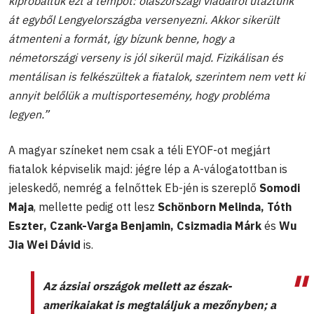
kipróbáltuk ezt a tempót: olaszországi viadalról utaztunk
át egyből Lengyelországba versenyezni. Akkor sikerült
átmenteni a formát, így bízunk benne, hogy a
németországi verseny is jól sikerül majd. Fizikálisan és
mentálisan is felkészültek a fiatalok, szerintem nem vett ki
annyit belőlük a multisportesemény, hogy probléma
legyen.”
A magyar színeket nem csak a téli EYOF-ot megjárt
fiatalok képviselik majd: jégre lép a A-válogatottban is
jeleskedő, nemrég a felnőttek Eb-jén is szereplő
Somodi
Maja
, mellette pedig ott lesz
Schönborn Melinda, Tóth
Eszter, Czank-Varga Benjamin, Csizmadia Márk
és
Wu
Jia Wei Dávid
is.
Az ázsiai országok mellett az észak-
amerikaiakat is megtaláljuk a mezőnyben; a