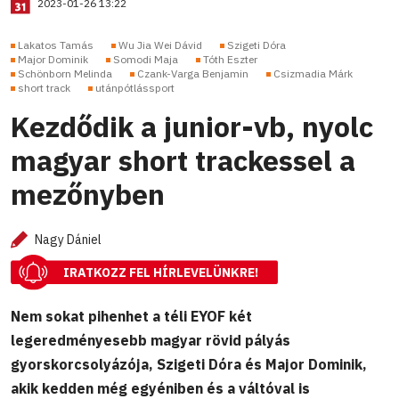
2023-01-26 13:22
Lakatos Tamás
Wu Jia Wei Dávid
Szigeti Dóra
Major Dominik
Somodi Maja
Tóth Eszter
Schönborn Melinda
Czank-Varga Benjamin
Csizmadia Márk
short track
utánpótlássport
Kezdődik a junior-vb, nyolc
magyar short trackessel a
mezőnyben
Nagy Dániel
IRATKOZZ FEL HÍRLEVELÜNKRE!
Nem sokat pihenhet a téli EYOF két
legeredményesebb magyar rövid pályás
gyorskorcsolyázója, Szigeti Dóra és Major Dominik,
akik kedden még egyéniben és a váltóval is