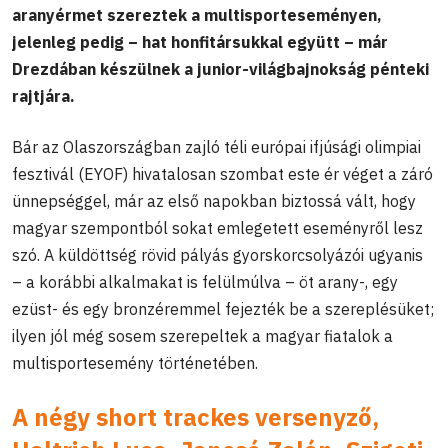
aranyérmet szereztek a multisporteseményen,
jelenleg pedig – hat honfitársukkal együtt – már
Drezdában készülnek a junior-világbajnokság pénteki
rajtjára.
Bár az Olaszországban zajló téli európai ifjúsági olimpiai
fesztivál (EYOF) hivatalosan szombat este ér véget a záró
ünnepséggel, már az első napokban biztossá vált, hogy
magyar szempontból sokat emlegetett eseményről lesz
szó. A küldöttség rövid pályás gyorskorcsolyázói ugyanis
– a korábbi alkalmakat is felülmúlva – öt arany-, egy
ezüst- és egy bronzéremmel fejezték be a szereplésüket;
ilyen jól még sosem szerepeltek a magyar fiatalok a
multisportesemény történetében.
A négy short trackes versenyző,