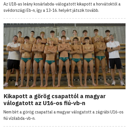
Az U18-as leány kosárlabda-válogatott kikapott a horvátoktól a
svédországi Eb-n, így a 13-16. helyért játszik tovább.
Kikapott a görög csapattól a magyar
válogatott az U16-os fiú-vb-n
Nem bírt a görög csapattal a magyar válogatott a zágrábi U16-os
fiú vízilabda-vb-n.