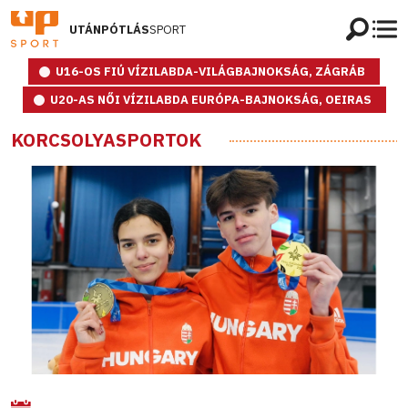
UTÁNPÓTLÁS
SPORT
U16-OS FIÚ VÍZILABDA-VILÁGBAJNOKSÁG, ZÁGRÁB
U20-AS NŐI VÍZILABDA EURÓPA-BAJNOKSÁG, OEIRAS
KORCSOLYASPORTOK