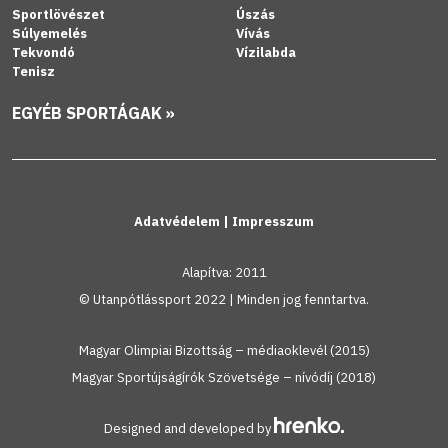
Sportlövészet
Úszás
Súlyemelés
Vívás
Tekvondó
Vízilabda
Tenisz
EGYÉB SPORTÁGAK »
Adatvédelem
|
Impresszum
Alapítva: 2011
© Utanpótlássport 2022 | Minden jog fenntartva.
Magyar Olimpiai Bizottság – médiaoklevél (2015)
Magyar Sportújságírók Szövetsége – nívódíj (2018)
Designed and developed by