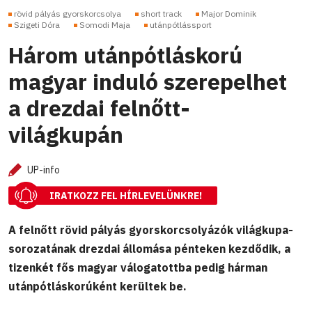
rövid pályás gyorskorcsolya
short track
Major Dominik
Szigeti Dóra
Somodi Maja
utánpótlássport
Három utánpótláskorú
magyar induló szerepelhet
a drezdai felnőtt-
világkupán
UP-info
IRATKOZZ FEL HÍRLEVELÜNKRE!
A felnőtt rövid pályás gyorskorcsolyázók világkupa-
sorozatának drezdai állomása pénteken kezdődik, a
tizenkét fős magyar válogatottba pedig hárman
utánpótláskorúként kerültek be.