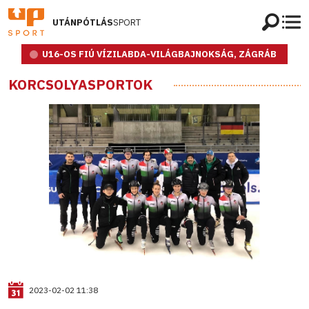
UTÁNPÓTLÁS
SPORT
U16-OS FIÚ VÍZILABDA-VILÁGBAJNOKSÁG, ZÁGRÁB
KORCSOLYASPORTOK
2023-02-02 11:38