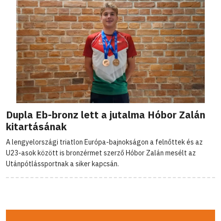
Dupla Eb-bronz lett a jutalma Hóbor Zalán
kitartásának
A lengyelországi triatlon Európa-bajnokságon a felnőttek és az
U23-asok között is bronzérmet szerző Hóbor Zalán mesélt az
Utánpótlássportnak a siker kapcsán.