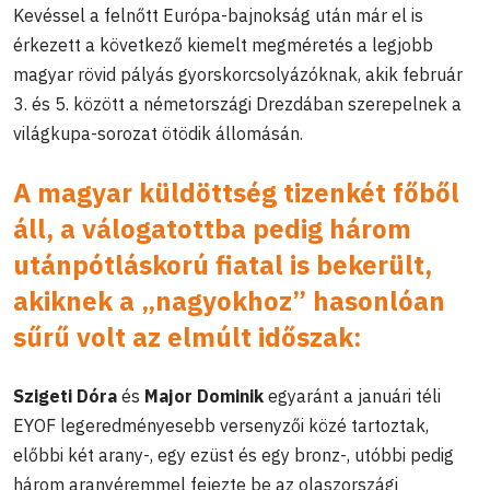
Kevéssel a felnőtt Európa-bajnokság után már el is
érkezett a következő kiemelt megméretés a legjobb
magyar rövid pályás gyorskorcsolyázóknak, akik február
3. és 5. között a németországi Drezdában szerepelnek a
világkupa-sorozat ötödik állomásán.
A magyar küldöttség tizenkét főből
áll, a válogatottba pedig három
utánpótláskorú fiatal is bekerült,
akiknek a „nagyokhoz” hasonlóan
sűrű volt az elmúlt időszak:
Szigeti Dóra
és
Major Dominik
egyaránt a januári téli
EYOF legeredményesebb versenyzői közé tartoztak,
előbbi két arany-, egy ezüst és egy bronz-, utóbbi pedig
három aranyéremmel fejezte be az olaszországi