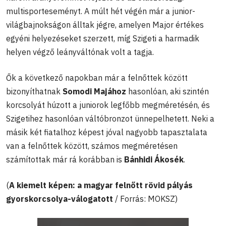
multisporteseményt. A múlt hét végén már a junior-
világbajnokságon álltak jégre, amelyen Major értékes
egyéni helyezéseket szerzett, míg Szigeti a harmadik
helyen végző leányváltónak volt a tagja.
Ők a következő napokban már a felnőttek között
bizonyíthatnak
Somodi Majához
hasonlóan, aki szintén
korcsolyát húzott a juniorok legfőbb megméretésén, és
Szigetihez hasonlóan váltóbronzot ünnepelhetett. Neki a
másik két fiatalhoz képest jóval nagyobb tapasztalata
van a felnőttek között, számos megméretésen
számítottak már rá korábban is
Bánhidi Ákosék
.
(
A kiemelt képen: a magyar felnőtt rövid pályás
gyorskorcsolya-válogatott
/ Forrás: MOKSZ)