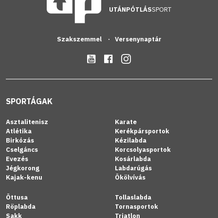
UTÁNPÓTLÁS
SPORT
Szakszemmel
Versenynaptár
SPORTÁGAK
Asztalitenisz
Karate
Atlétika
Kerékpársportok
Birkózás
Kézilabda
Cselgáncs
Korcsolyasportok
Evezés
Kosárlabda
Jégkorong
Labdarúgás
Kajak-kenu
Ökölvívás
Öttusa
Tollaslabda
Röplabda
Tornasportok
Sakk
Triatlon