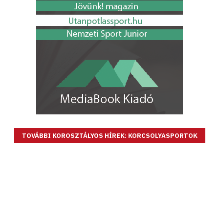
TOVÁBBI KOROSZTÁLYOS HÍREK: KORCSOLYASPORTOK