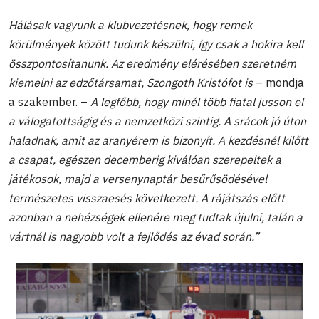
Hálásak vagyunk a klubvezetésnek, hogy remek
körülmények között tudunk készülni, így csak a hokira kell
összpontosítanunk. Az eredmény elérésében szeretném
kiemelni az edzőtársamat, Szongoth Kristófot is
– mondja
a szakember. –
A legfőbb, hogy minél több fiatal jusson el
a válogatottságig és a nemzetközi szintig. A srácok jó úton
haladnak, amit az aranyérem is bizonyít. A kezdésnél kilőtt
a csapat, egészen decemberig kiválóan szerepeltek a
játékosok, majd a versenynaptár besűrűsödésével
természetes visszaesés következett. A rájátszás előtt
azonban a nehézségek ellenére meg tudtak újulni, talán a
vártnál is nagyobb volt a fejlődés az évad során.”