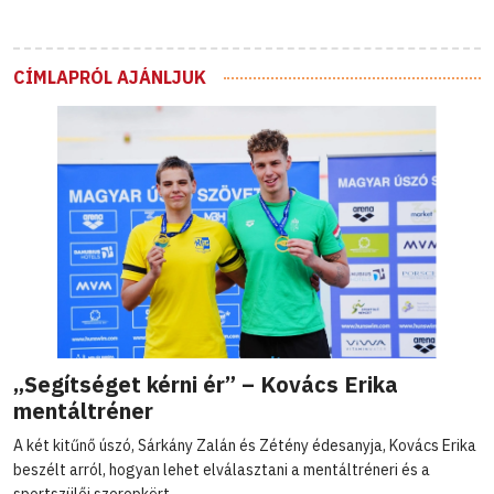
CÍMLAPRÓL AJÁNLJUK
„Segítséget kérni ér” – Kovács Erika
mentáltréner
A két kitűnő úszó, Sárkány Zalán és Zétény édesanyja, Kovács Erika
beszélt arról, hogyan lehet elválasztani a mentáltréneri és a
sportszülői szerepkört.