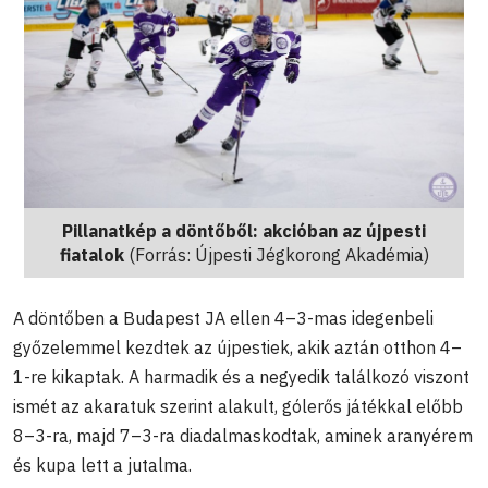
Pillanatkép a döntőből: akcióban az újpesti
fiatalok
(Forrás: Újpesti Jégkorong Akadémia)
A döntőben a Budapest JA ellen 4–3-mas idegenbeli
győzelemmel kezdtek az újpestiek, akik aztán otthon 4–
1-re kikaptak. A harmadik és a negyedik találkozó viszont
ismét az akaratuk szerint alakult, gólerős játékkal előbb
8–3-ra, majd 7–3-ra diadalmaskodtak, aminek aranyérem
és kupa lett a jutalma.