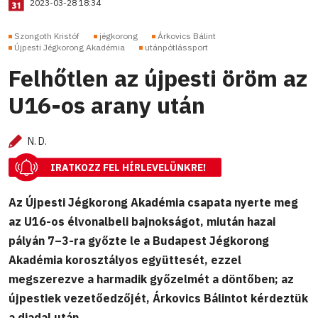
2023-03-28 18:34
Szongoth Kristóf
jégkorong
Árkovics Bálint
Újpesti Jégkorong Akadémia
utánpótlássport
Felhőtlen az újpesti öröm az
U16-os arany után
N. D.
IRATKOZZ FEL HÍRLEVELÜNKRE!
Az Újpesti Jégkorong Akadémia csapata nyerte meg
az U16-os élvonalbeli bajnokságot, miután hazai
pályán 7–3-ra győzte le a Budapest Jégkorong
Akadémia korosztályos együttesét, ezzel
megszerezve a harmadik győzelmét a döntőben; az
újpestiek vezetőedzőjét, Árkovics Bálintot kérdeztük
a diadal után.