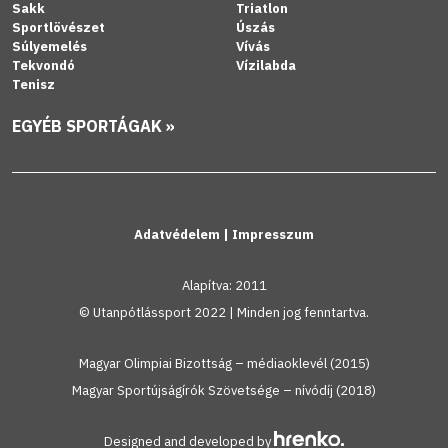
Sakk
Triatlon
Sportlövészet
Úszás
Súlyemelés
Vívás
Tekvondó
Vízilabda
Tenisz
EGYÉB SPORTÁGAK »
Adatvédelem
|
Impresszum
Alapítva: 2011
© Utanpótlássport 2022 | Minden jog fenntartva.
Magyar Olimpiai Bizottság – médiaoklevél (2015)
Magyar Sportújságírók Szövetsége – nívódíj (2018)
Designed and developed by