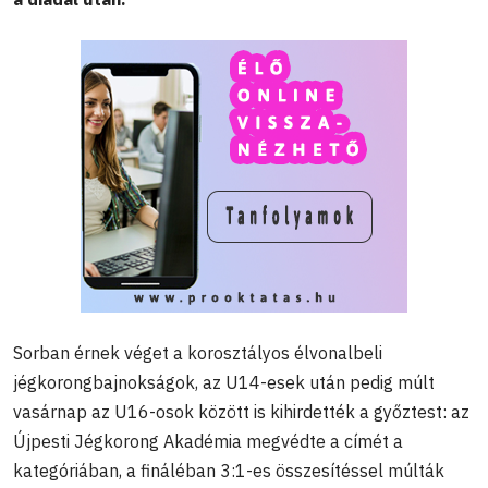
Sorban érnek véget a korosztályos élvonalbeli
jégkorongbajnokságok, az U14-esek után pedig múlt
vasárnap az U16-osok között is kihirdették a győztest: az
Újpesti Jégkorong Akadémia megvédte a címét a
kategóriában, a fináléban 3:1-es összesítéssel múlták