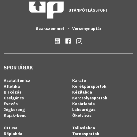
UTÁNPÓTLÁS
SPORT
Szakszemmel
Versenynaptár
SPORTÁGAK
Asztalitenisz
Karate
Atlétika
Kerékpársportok
Birkózás
Kézilabda
Cselgáncs
Korcsolyasportok
Evezés
Kosárlabda
Jégkorong
Labdarúgás
Kajak-kenu
Ökölvívás
Öttusa
Tollaslabda
Röplabda
Tornasportok