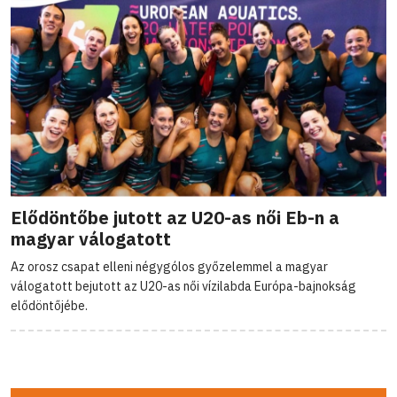
Elődöntőbe jutott az U20-as női Eb-n a
magyar válogatott
Az orosz csapat elleni négygólos győzelemmel a magyar
válogatott bejutott az U20-as női vízilabda Európa-bajnokság
elődöntőjébe.