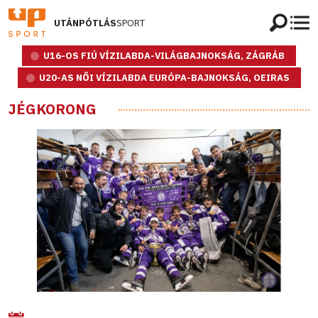
UTÁNPÓTLÁS
SPORT
U16-OS FIÚ VÍZILABDA-VILÁGBAJNOKSÁG, ZÁGRÁB
U20-AS NŐI VÍZILABDA EURÓPA-BAJNOKSÁG, OEIRAS
JÉGKORONG