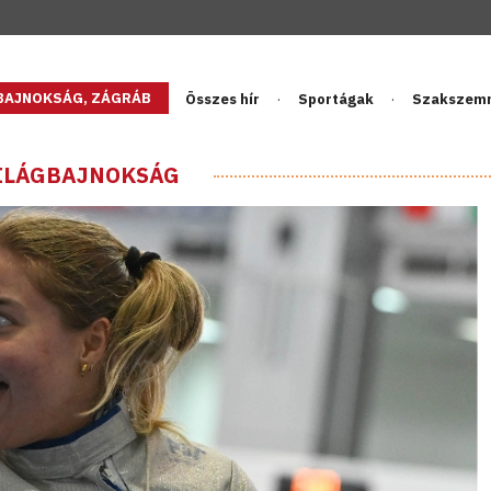
GBAJNOKSÁG, ZÁGRÁB
Összes hír
Sportágak
Szakszem
VILÁGBAJNOKSÁG