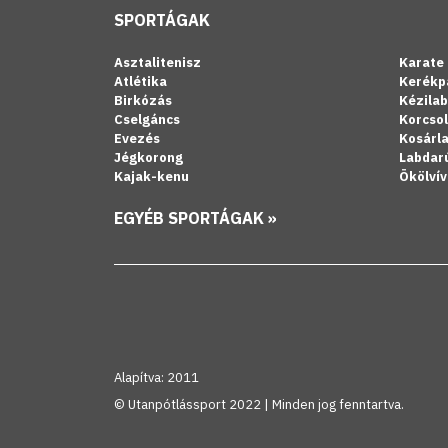
SPORTÁGAK
Asztalitenisz
Karate
Atlétika
Kerékp
Birkózás
Kézila
Cselgáncs
Korcso
Evezés
Kosárl
Jégkorong
Labdar
Kajak-kenu
Ökölvív
EGYÉB SPORTÁGAK »
Alapítva: 2011
© Utanpótlássport 2022 | Minden jog fenntartva.