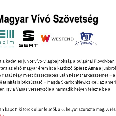
a kadét és junior vívó-világbajnokság a bulgáriai Plovdivban,
tett az első magyar érem is: a kardozó
Spiesz Anna
a junioro
A fiatal négy nyert összecsapás után nézett farkasszemet – a
Katinkát
is búcsúztató – Magda Skarbonkiewicz-cel; az ameri
n, így a Vasas versenyzője a harmadik helyen fejezte be a
kapott ki török ellenfelétől, a 6. helyet szerezte meg. A rés