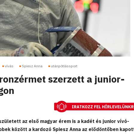
vívás
Spiesz Anna
utánpótlássport
ronzérmet szerzett a junior-
gon
IRATKOZZ FEL HÍRLEVELÜNKR
ületett az első magyar érem is a kadét és junior vívó-
bbek között a kardozó Spiesz Anna az elődöntőben kapott