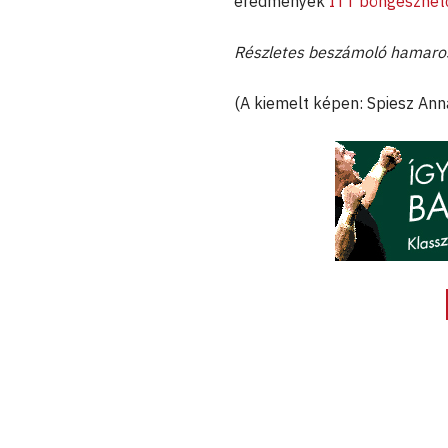
eredmények
ITT böngészhet
Részletes beszámoló hamaros
(A kiemelt képen: Spiesz Anna