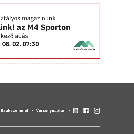
sztályos magazinunk
ünk! az M4 Sporton
kező adás:
 08. 02. 07:30
Szakszemmel
Versenynaptár