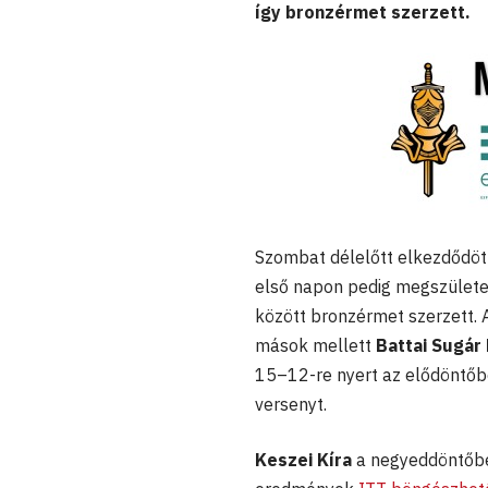
így bronzérmet szerzett.
Szombat délelőtt elkezdődött 
első napon pedig megszülete
között bronzérmet szerzett. 
mások mellett
Battai Sugár 
15–12-re nyert az elődöntőbe
versenyt.
Keszei Kíra
a negyeddöntőben 