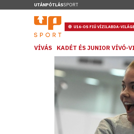
UTÁNPÓTLÁS
SPORT
U16-OS FIÚ VÍZILABDA-VILÁ
VÍVÁS
KADÉT ÉS JUNIOR VÍVÓ-