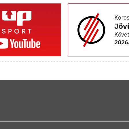
Koro
Jöv
Követ
2026.