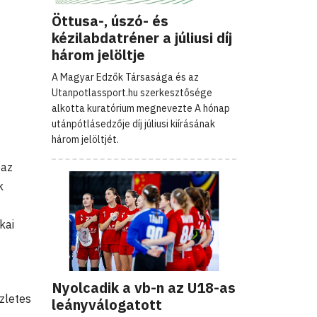
Öttusa-, úszó- és
kézilabdatréner a júliusi díj
három jelöltje
A Magyar Edzők Társasága és az
Utanpotlassport.hu szerkesztősége
alkotta kuratórium megnevezte A hónap
utánpótlásedzője díj júliusi kiírásának
három jelöltjét.
 az
k
kai
Nyolcadik a vb-n az U18-as
zletes
leányválogatott