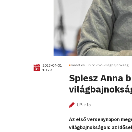
kadét és junior vívó-világbajnokság
2023-04-01
18:29
Spiesz Anna b
világbajnoksá
UP-info
Az első versenynapon megsz
világbajnokságon: az időse