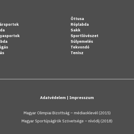
Öttusa
ársportok
Röplabda
bda
Sakk
lyasportok
Sportlövészet
abda
Súlyemelés
úgás
Tekvondó
ás
Tenisz
Adatvédelem
|
Impresszum
Magyar Olimpiai Bizottság – médiaoklevél (2015)
Magyar Sportújságírók Szövetsége – nívódíj (2018)