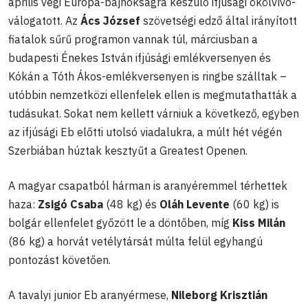
április végi Európa-bajnokságra készülő ifjúsági ökölvívó-
válogatott. Az
Ács József
szövetségi edző által irányított
fiatalok sűrű programon vannak túl, márciusban a
budapesti Énekes István ifjúsági emlékversenyen és
Kókán a Tóth Ákos-emlékversenyen is ringbe szálltak –
utóbbin nemzetközi ellenfelek ellen is megmutathatták a
tudásukat. Sokat nem kellett várniuk a következő, egyben
az ifjúsági Eb előtti utolsó viadalukra, a múlt hét végén
Szerbiában húztak kesztyűt a Greatest Openen.
A magyar csapatból hárman is aranyéremmel térhettek
haza:
Zsigó Csaba
(48 kg) és
Oláh Levente
(60 kg) is
bolgár ellenfelet győzött le a döntőben, míg
Kiss Milán
(86 kg) a horvát vetélytársát múlta felül egyhangú
pontozást követően.
A tavalyi junior Eb aranyérmese,
Nileborg Krisztián