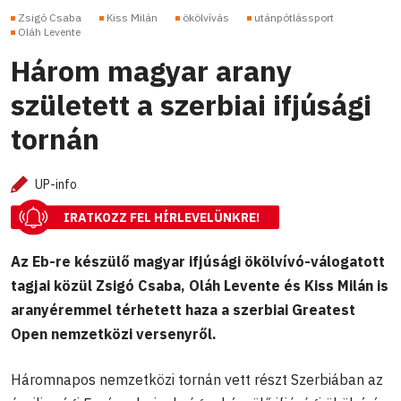
Zsigó Csaba
Kiss Milán
ökölvívás
utánpótlássport
Oláh Levente
Három magyar arany
született a szerbiai ifjúsági
tornán
UP-info
IRATKOZZ FEL HÍRLEVELÜNKRE!
Az Eb-re készülő magyar ifjúsági ökölvívó-válogatott
tagjai közül Zsigó Csaba, Oláh Levente és Kiss Milán is
aranyéremmel térhetett haza a szerbiai Greatest
Open nemzetközi versenyről.
Háromnapos nemzetközi tornán vett részt Szerbiában az