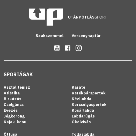
UTÁNPÓTLÁS
SPORT
Szakszemmel
Versenynaptár
SPORTÁGAK
Asztalitenisz
Karate
Atlétika
Kerékpársportok
Birkózás
Kézilabda
Cselgáncs
Korcsolyasportok
Evezés
Kosárlabda
Jégkorong
Labdarúgás
Kajak-kenu
Ökölvívás
Öttusa
Tollaslabda