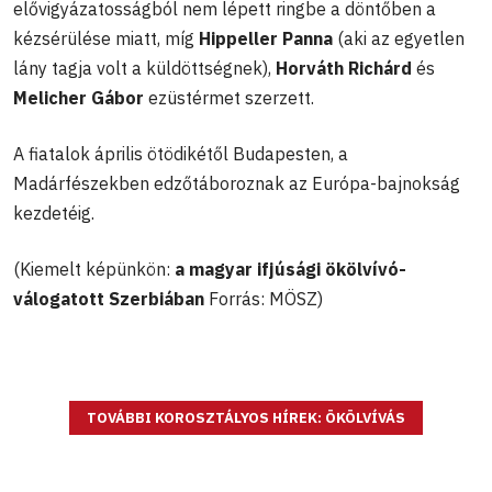
elővigyázatosságból nem lépett ringbe a döntőben a
kézsérülése miatt, míg
Hippeller Panna
(aki az egyetlen
lány tagja volt a küldöttségnek),
Horváth Richárd
és
Melicher Gábor
ezüstérmet szerzett.
A fiatalok április ötödikétől Budapesten, a
Madárfészekben edzőtáboroznak az Európa-bajnokság
kezdetéig.
(Kiemelt képünkön:
a magyar ifjúsági ökölvívó-
válogatott Szerbiában
Forrás: MÖSZ)
TOVÁBBI KOROSZTÁLYOS HÍREK: ÖKÖLVÍVÁS