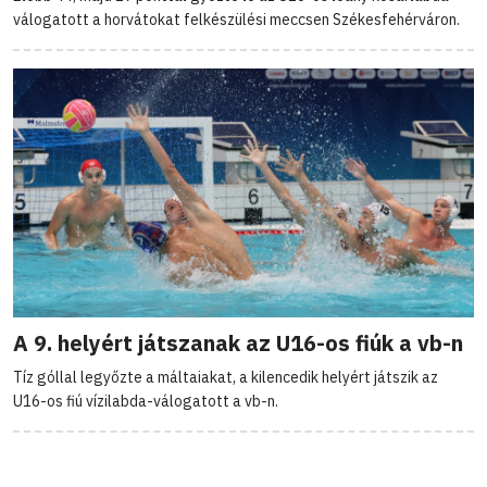
válogatott a horvátokat felkészülési meccsen Székesfehérváron.
A 9. helyért játszanak az U16-os fiúk a vb-n
Tíz góllal legyőzte a máltaiakat, a kilencedik helyért játszik az
U16-os fiú vízilabda-válogatott a vb-n.