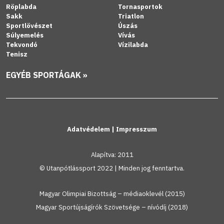
Röplabda
Tornasportok
Sakk
Triatlon
Sportlövészet
Úszás
Súlyemelés
Vívás
Tekvondó
Vízilabda
Tenisz
EGYÉB SPORTÁGAK »
Adatvédelem
|
Impresszum
Alapítva: 2011
© Utanpótlássport 2022 | Minden jog fenntartva.
Magyar Olimpiai Bizottság – médiaoklevél (2015)
Magyar Sportújságírók Szövetsége – nívódíj (2018)