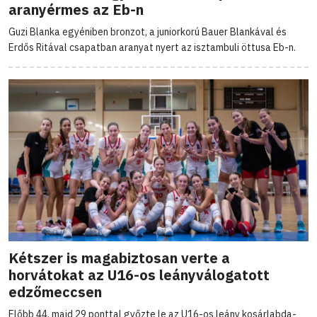
aranyérmes az Eb-n
Guzi Blanka egyéniben bronzot, a juniorkorú Bauer Blankával és
Erdős Ritával csapatban aranyat nyert az isztambuli öttusa Eb-n.
Kétszer is magabiztosan verte a
horvátokat az U16-os leányválogatott
edzőmeccsen
Előbb 44, majd 29 ponttal győzte le az U16-os leány kosárlabda-