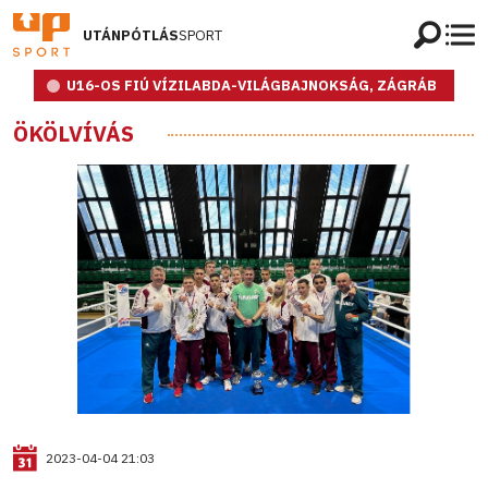
UTÁNPÓTLÁS
SPORT
U16-OS FIÚ VÍZILABDA-VILÁGBAJNOKSÁG, ZÁGRÁB
ÖKÖLVÍVÁS
2023-04-04 21:03