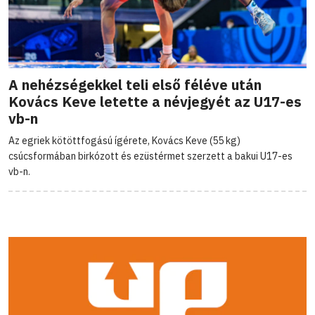
A nehézségekkel teli első féléve után
Kovács Keve letette a névjegyét az U17-es
vb-n
Az egriek kötöttfogású ígérete, Kovács Keve (55 kg)
csúcsformában birkózott és ezüstérmet szerzett a bakui U17-es
vb-n.