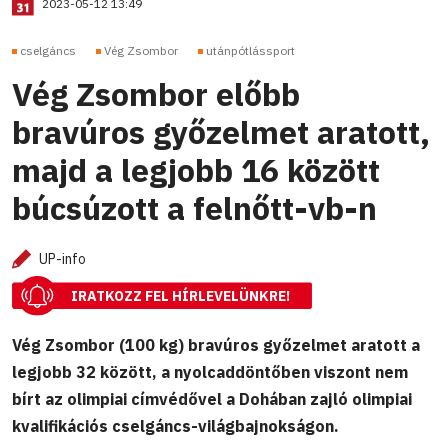
2023-05-12 13:49
cselgáncs
Vég Zsombor
utánpótlássport
Vég Zsombor előbb
bravúros győzelmet aratott,
majd a legjobb 16 között
búcsúzott a felnőtt-vb-n
UP-info
IRATKOZZ FEL HÍRLEVELÜNKRE!
Vég Zsombor (100 kg) bravúros győzelmet aratott a
legjobb 32 között, a nyolcaddöntőben viszont nem
bírt az olimpiai címvédővel a Dohában zajló olimpiai
kvalifikációs cselgáncs-világbajnokságon.