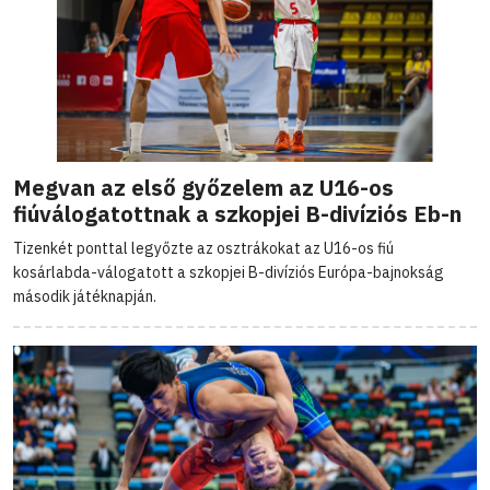
Megvan az első győzelem az U16-os
fiúválogatottnak a szkopjei B-divíziós Eb-n
Tizenkét ponttal legyőzte az osztrákokat az U16-os fiú
kosárlabda-válogatott a szkopjei B-divíziós Európa-bajnokság
második játéknapján.