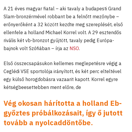
A 21 éves magyar fiatal – aki tavaly a budapesti Grand
Slam-bronzérmével robbant be a felnőtt mezőnybe –
erőnyerőként a 32 között kezdte meg szereplését, első
ellenfele a holland Michael Korrel volt. A 29 esztendős
rivális két vb-bronzot gyűjtött, tavaly pedig Európa-
bajnok volt Szófiában – írja az
NSO
.
Első összecsapásukon kellemes meglepetésre végig a
Ceglédi VSE sportolója irányított, és két perc elteltével
egy külső horogdobásra vazaarit kapott. Korrel egyre
kétségbeesettebben ment előre, de
Vég okosan hárította a holland Eb-
győztes próbálkozásait, így ő jutott
tovább a nyolcaddöntőbe.