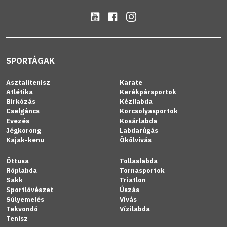
SPORTÁGAK
Asztalitenisz
Karate
Atlétika
Kerékpársportok
Birkózás
Kézilabda
Cselgáncs
Korcsolyasportok
Evezés
Kosárlabda
Jégkorong
Labdarúgás
Kajak-kenu
Ökölvívás
Öttusa
Tollaslabda
Röplabda
Tornasportok
Sakk
Triatlon
Sportlövészet
Úszás
Súlyemelés
Vívás
Tekvondó
Vízilabda
Tenisz