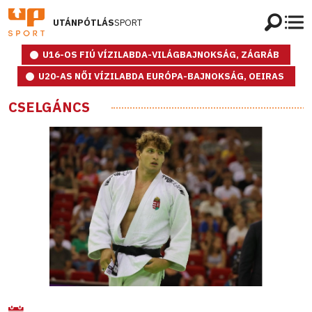
UTÁNPÓTLÁS
SPORT
U16-OS FIÚ VÍZILABDA-VILÁGBAJNOKSÁG, ZÁGRÁB
U20-AS NŐI VÍZILABDA EURÓPA-BAJNOKSÁG, OEIRAS
CSELGÁNCS