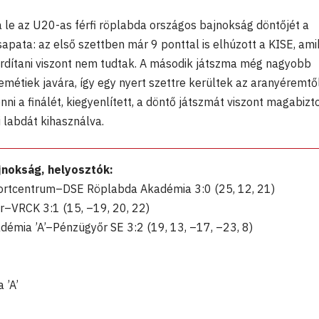
le az U20-as férfi röplabda országos bajnokság döntőjét a
pata: az első szettben már 9 ponttal is elhúzott a KISE, ami
ordítani viszont nem tudtak. A második játszma még nagyobb
métiek javára, így egy nyert szettre kerültek az aranyéremtől
nni a finálét, kiegyenlített, a döntő játszmát viszont magabiz
i labdát kihasználva.
jnokság, helyosztók:
ortcentrum–DSE Röplabda Akadémia 3:0 (25, 12, 21)
r–VRCK 3:1 (15, –19, 20, 22)
émia ’A’–Pénzügyőr SE 3:2 (19, 13, –17, –23, 8)
 ’A’