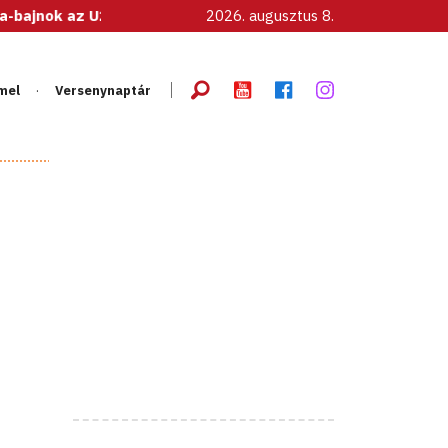
z U20-as női válogatott!
2026. augusztus 8.
mel
Versenynaptár