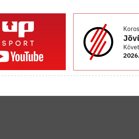
Koro
Jöv
Követ
2026.