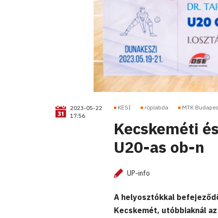
KESI
röplabda
MTK Budapes
2023-05-22
17:56
Kecskeméti és
U20-as ob-n
UP-info
A helyosztókkal befejeződö
Kecskemét, utóbbiaknál az