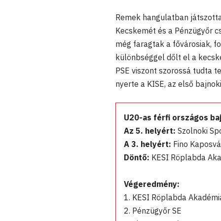
Remek hangulatban játszotta 
Kecskemét és a Pénzügyőr csa
még faragtak a fővárosiak, f
különbséggel dőlt el a kecske
PSE viszont szorossá tudta te
nyerte a KISE, az első bajnok
U20-as férfi országos ba
Az 5. helyért:
Szolnoki Sp
A 3. helyért:
Fino Kaposvá
Döntő:
KESI Röplabda Akad
Végeredmény:
1. KESI Röplabda Akadémia
2. Pénzügyőr SE