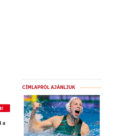
CÍMLAPRÓL AJÁNLJUK
E!
l a