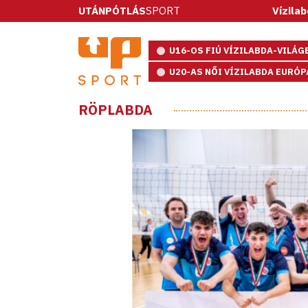
UTÁNPÓTLÁS
SPORT
Vízilabda: ötméte
U16-OS FIÚ VÍZILABDA-VILÁ
U20-AS NŐI VÍZILABDA EURÓ
RÖPLABDA