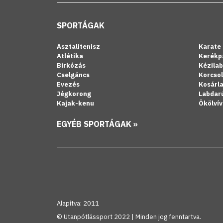
SPORTÁGAK
Asztalitenisz
Karate
Atlétika
Kerékp
Birkózás
Kézila
Cselgáncs
Korcso
Evezés
Kosárl
Jégkorong
Labdar
Kajak-kenu
Ökölvív
EGYÉB SPORTÁGAK »
Alapítva: 2011
© Utanpótlássport 2022 | Minden jog fenntartva.