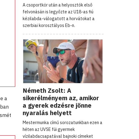
A csoportkör után a helyosztók első
felvonásán is legyőzte az U18-as fiú
kézilabda-válogatott a horvátokat a
szerbiai korosztályos Eb-n.
Németh Zsolt: A
sikerélményem az, amikor
e a
a gyerek edzésre jönne
kban
nyaralás helyett
ismét
Mestermunka című sorozatunkban ezen a
héten az UVSE fúi gyermek
vízilabdacsapatával bajnoki címeket