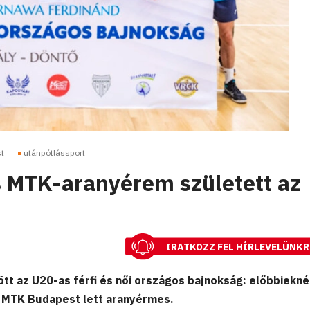
t
utánpótlássport
 MTK-aranyérem született az
IRATKOZZ FEL HÍRLEVELÜNKR
tt az U20-as férfi és női országos bajnokság: előbbiekné
 MTK Budapest lett aranyérmes.