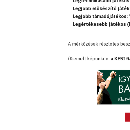
Legtechnikásabb játékos
Legjobb előkészítő játék
Legjobb támadójátékos:
Legértékesebb játékos (
A mérkőzések részletes bes
(Kiemelt képünkön:
a KESI f