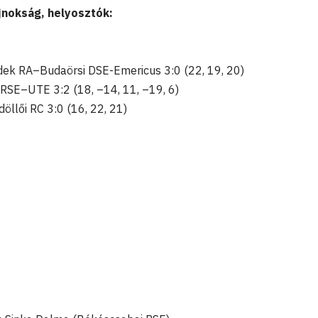
jnokság, helyosztók:
ek RA–Budaörsi DSE-Emericus 3:0 (22, 19, 20)
RSE–UTE 3:2 (18, –14, 11, –19, 6)
lői RC 3:0 (16, 22, 21)