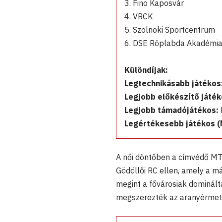
3. Fino Kaposvár
4. VRCK
5. Szolnoki Sportcentrum
6. DSE Röplabda Akadémi
Különdíjak:
Legtechnikásabb játékos
Legjobb előkészítő játék
Legjobb támadójátékos:
Legértékesebb játékos (
A női döntőben a címvédő MT
Gödöllői RC ellen, amely a má
megint a fővárosiak dominálta
megszerezték az aranyérmet,