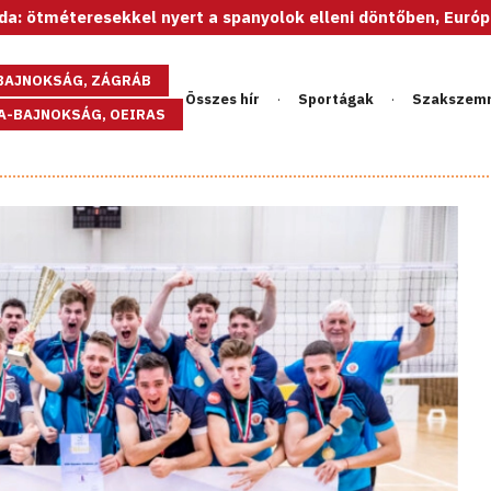
resekkel nyert a spanyolok elleni döntőben, Európa-bajnok a
GBAJNOKSÁG, ZÁGRÁB
Összes hír
Sportágak
Szakszem
PA-BAJNOKSÁG, OEIRAS