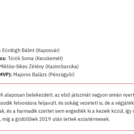
a
:
Eördögh Bálint (Kaposvár)
os:
Török Soma (Kecskemét)
Miklósi-Sikes Zétény (Kazincbarcika)
MVP):
Majoros Balázs (Pénzügyőr)
K alaposan belekezdett, az első játszmát nagyon simán nyert
sodik felvonásra feljavult, és sokáig vezetett is, de a végjáté
k, és a harmadik szettet sem engedték ki a kezeik közül, így 
 míg a gödöllőiek 2019 után lettek ezüstérmesek.