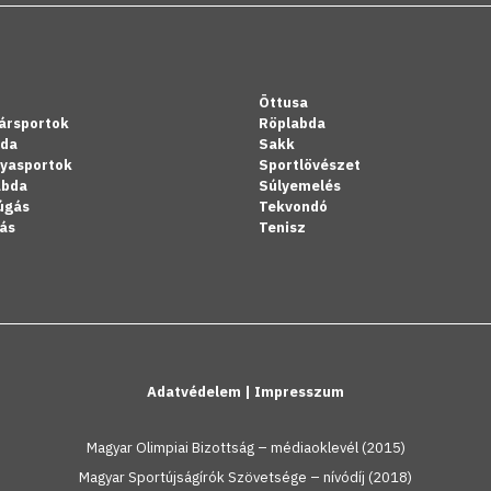
Öttusa
ársportok
Röplabda
bda
Sakk
lyasportok
Sportlövészet
abda
Súlyemelés
úgás
Tekvondó
ás
Tenisz
Adatvédelem
|
Impresszum
Magyar Olimpiai Bizottság – médiaoklevél (2015)
Magyar Sportújságírók Szövetsége – nívódíj (2018)