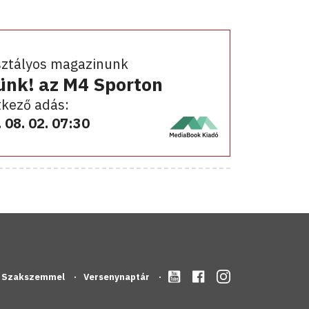
sztályos magazinunk
ünk! az M4 Sporton
kező adás:
 08. 02. 07:30
Szakszemmel
Versenynaptár