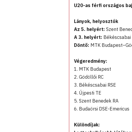
U20-as férfi országos ba
Lányok, helyosztók
Az 5. helyért:
Szent Bened
A 3. helyért:
Békéscsabai 
Döntő:
MTK Budapest–Gödöl
Végeredmény:
1. MTK Budapest
2. Gödöllői RC
3. Békéscsabai RSE
4. Újpesti TE
5. Szent Benedek RA
6. Budaörsi DSE-Emericus
Különdíjak: