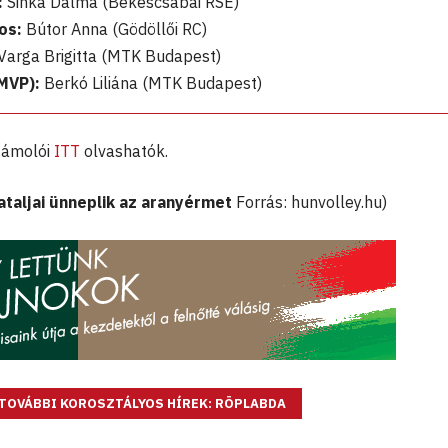
:
Sinka Dalma (Békéscsabai RSE)
os:
Bútor Anna (Gödöllői RC)
Varga Brigitta (MTK Budapest)
MVP):
Berkó Liliána (MTK Budapest)
zámolói
ITT
olvashatók.
iataljai ünneplik az aranyérmet
Forrás: hunvolley.hu)
TOVÁBBI KOROSZTÁLYOS HÍREK: RÖPLABDA