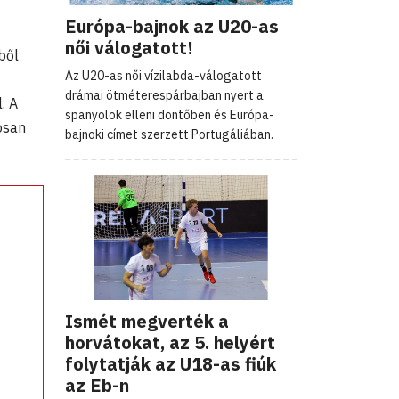
Európa-bajnok az U20-as
női válogatott!
ből
Az U20-as női vízilabda-válogatott
drámai ötméterespárbajban nyert a
. A
spanyolok elleni döntőben és Európa-
tosan
bajnoki címet szerzett Portugáliában.
Ismét megverték a
horvátokat, az 5. helyért
folytatják az U18-as fiúk
az Eb-n