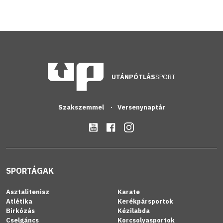
UTÁNPÓTLÁS
SPORT
Szakszemmel
Versenynaptár
SPORTÁGAK
Asztalitenisz
Karate
Atlétika
Kerékpársportok
Birkózás
Kézilabda
Cselgáncs
Korcsolyasportok