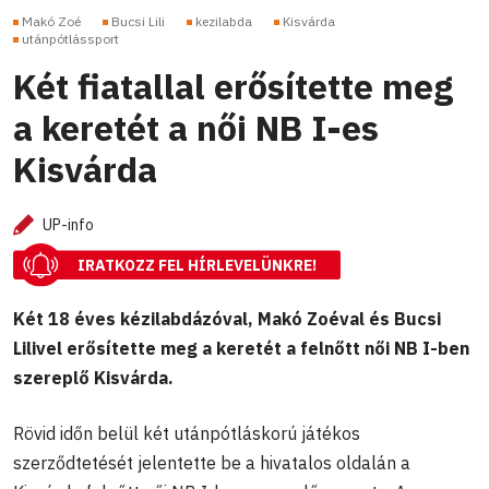
Makó Zoé
Bucsi Lili
kezilabda
Kisvárda
utánpótlássport
Két fiatallal erősítette meg
a keretét a női NB I-es
Kisvárda
UP-info
IRATKOZZ FEL HÍRLEVELÜNKRE!
Két 18 éves kézilabdázóval, Makó Zoéval és Bucsi
Lilivel erősítette meg a keretét a felnőtt női NB I-ben
szereplő Kisvárda.
Rövid időn belül két utánpótláskorú játékos
szerződtetését jelentette be a hivatalos oldalán a