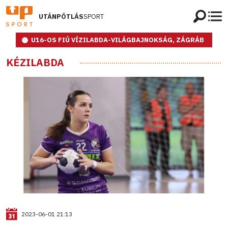
UTÁNPÓTLÁS
SPORT
U16-OS FIÚ VÍZILABDA-VILÁGBAJNOKSÁG, ZÁGRÁB
KÉZILABDA
2023-06-01 21:13