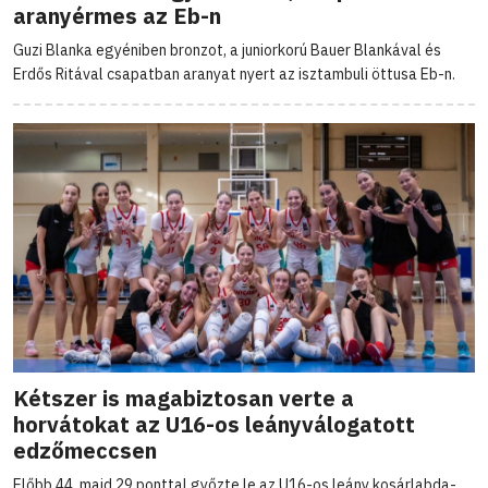
aranyérmes az Eb-n
Guzi Blanka egyéniben bronzot, a juniorkorú Bauer Blankával és
Erdős Ritával csapatban aranyat nyert az isztambuli öttusa Eb-n.
Kétszer is magabiztosan verte a
horvátokat az U16-os leányválogatott
edzőmeccsen
Előbb 44, majd 29 ponttal győzte le az U16-os leány kosárlabda-