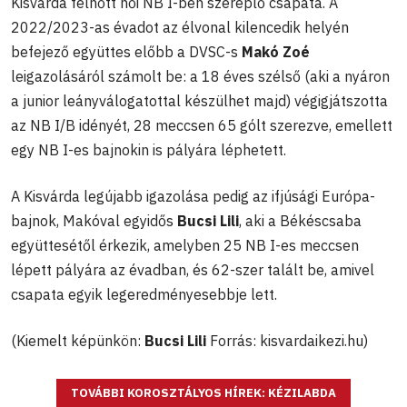
Kisvárda felnőtt női NB I-ben szereplő csapata. A
2022/2023-as évadot az élvonal kilencedik helyén
befejező együttes előbb a DVSC-s
Makó Zoé
leigazolásáról számolt be: a 18 éves szélső (aki a nyáron
a junior leányválogatottal készülhet majd) végigjátszotta
az NB I/B idényét, 28 meccsen 65 gólt szerezve, emellett
egy NB I-es bajnokin is pályára léphetett.
A Kisvárda legújabb igazolása pedig az ifjúsági Európa-
bajnok, Makóval egyidős
Bucsi Lili
, aki a Békéscsaba
együttesétől érkezik, amelyben 25 NB I-es meccsen
lépett pályára az évadban, és 62-szer talált be, amivel
csapata egyik legeredményesebbje lett.
(Kiemelt képünkön:
Bucsi Lili
Forrás: kisvardaikezi.hu)
TOVÁBBI KOROSZTÁLYOS HÍREK: KÉZILABDA