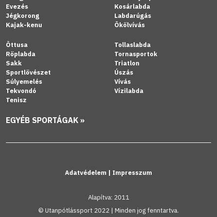
Evezés
Kosárlabda
Jégkorong
Labdarúgás
Kajak-kenu
Ökölvívás
Öttusa
Tollaslabda
Röplabda
Tornasportok
Sakk
Triatlon
Sportlövészet
Úszás
Súlyemelés
Vívás
Tekvondó
Vízilabda
Tenisz
EGYÉB SPORTÁGAK »
Adatvédelem
|
Impresszum
Alapítva: 2011
© Utanpótlássport 2022 | Minden jog fenntartva.