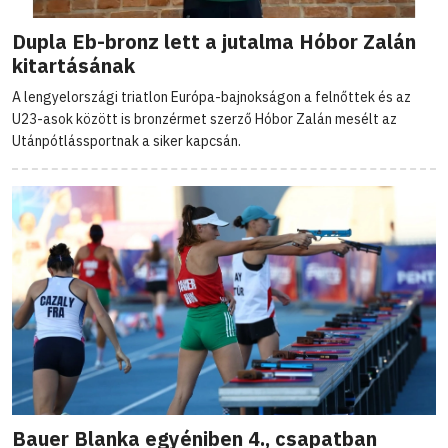
Dupla Eb-bronz lett a jutalma Hóbor Zalán
kitartásának
A lengyelországi triatlon Európa-bajnokságon a felnőttek és az
U23-asok között is bronzérmet szerző Hóbor Zalán mesélt az
Utánpótlássportnak a siker kapcsán.
Bauer Blanka egyéniben 4., csapatban