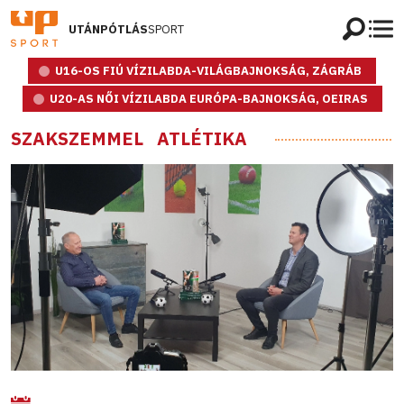
UTÁNPÓTLÁS
SPORT
U16-OS FIÚ VÍZILABDA-VILÁGBAJNOKSÁG, ZÁGRÁB
U20-AS NŐI VÍZILABDA EURÓPA-BAJNOKSÁG, OEIRAS
SZAKSZEMMEL
ATLÉTIKA