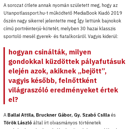
A sorozat ötlete annak nyomán született meg, hogy az
Utanpotlassport.hu-t működtető MediaBook Kiadó 2019
őszén nagy sikerrel jelentette meg Így lettünk bajnokok
című portréinterjú-kötetét, melyben 30 hazai klasszis
sportoló mesél gyerek- és fiatalkoráról. Vagyis kiderül:
hogyan csinálták, milyen
gondokkal küzdöttek pályafutásuk
elején azok, akiknek „bejött”,
vagyis később, felnőttként
világraszóló eredményeket értek
el?
A
Ballai Attila, Bruckner Gábor, Gy. Szabó Csilla
és
Török László
által írt olvasmányos történetek