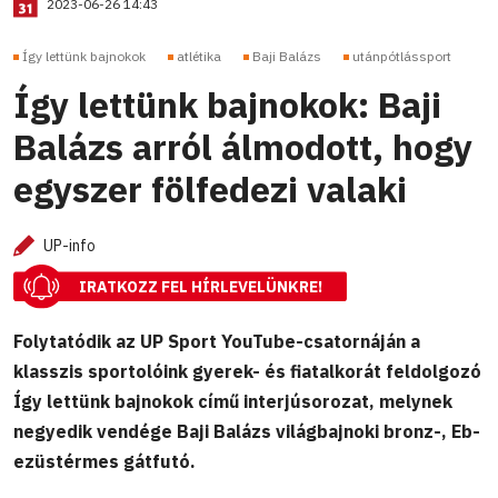
2023-06-26 14:43
Így lettünk bajnokok
atlétika
Baji Balázs
utánpótlássport
Így lettünk bajnokok: Baji
Balázs arról álmodott, hogy
egyszer fölfedezi valaki
UP-info
IRATKOZZ FEL HÍRLEVELÜNKRE!
Folytatódik az UP Sport YouTube-csatornáján a
klasszis sportolóink gyerek- és fiatalkorát feldolgozó
Így lettünk bajnokok című interjúsorozat, melynek
negyedik vendége Baji Balázs világbajnoki bronz-, Eb-
ezüstérmes gátfutó.