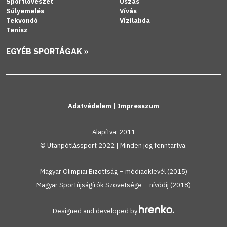
Sportlövészet
Úszás
Súlyemelés
Vívás
Tekvondó
Vízilabda
Tenisz
EGYÉB SPORTÁGAK »
Adatvédelem
|
Impresszum
Alapítva: 2011
© Utanpótlássport 2022 | Minden jog fenntartva.
Magyar Olimpiai Bizottság – médiaoklevél (2015)
Magyar Sportújságírók Szövetsége – nívódíj (2018)
Designed and developed by