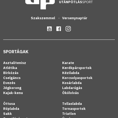
UTÁNPÓTLÁS
SPORT
Szakszemmel
Versenynaptár
SPORTÁGAK
Asztalitenisz
Karate
Atlétika
Kerékpársportok
Birkózás
Kézilabda
Cselgáncs
Korcsolyasportok
Evezés
Kosárlabda
Jégkorong
Labdarúgás
Kajak-kenu
Ökölvívás
Öttusa
Tollaslabda
Röplabda
Tornasportok
Sakk
Triatlon