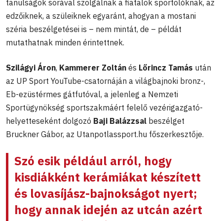
tanulságok sorával szolgálnak a fiatalok sportolóknak, az
edzőiknek, a szüleiknek egyaránt, ahogyan a mostani
széria beszélgetései is – nem mintát, de – példát
mutathatnak minden érintettnek.
Szilágyi Áron
,
Kammerer Zoltán
és
Lőrincz Tamás
után
az UP Sport YouTube-csatornáján a világbajnoki bronz-,
Eb-ezüstérmes gátfutóval, a jelenleg a Nemzeti
Sportügynökség sportszakmáért felelő vezérigazgató-
helyetteseként dolgozó
Baji Balázzsal
beszélget
Bruckner Gábor, az Utanpotlassport.hu főszerkesztője.
Szó esik például arról, hogy
kisdiákként kerámiákat készített
és lovasíjász-bajnokságot nyert;
hogy annak idején az utcán azért