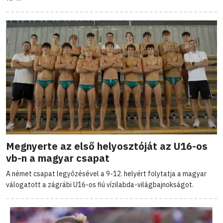
Megnyerte az első helyosztóját az U16-os
vb-n a magyar csapat
A német csapat legyőzésével a 9-12. helyért folytatja a magyar
válogatott a zágrábi U16-os fiú vízilabda-világbajnokságot.