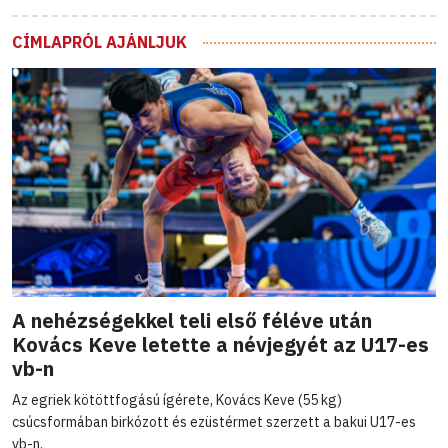
CÍMLAPRÓL AJÁNLJUK
A nehézségekkel teli első féléve után
Kovács Keve letette a névjegyét az U17-es
vb-n
Az egriek kötöttfogású ígérete, Kovács Keve (55 kg)
csúcsformában birkózott és ezüstérmet szerzett a bakui U17-es
vb-n.