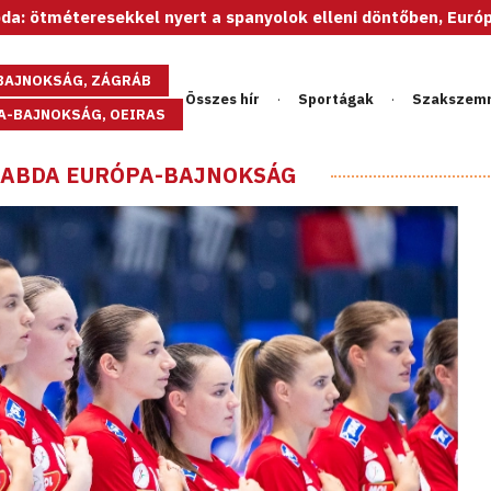
sekkel nyert a spanyolok elleni döntőben, Európa-bajnok az 
GBAJNOKSÁG, ZÁGRÁB
Összes hír
Sportágak
Szakszem
PA-BAJNOKSÁG, OEIRAS
ILABDA EURÓPA-BAJNOKSÁG