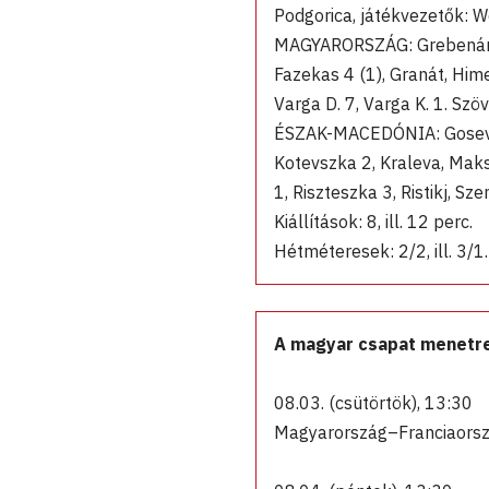
Podgorica, játékvezetők: W
MAGYARORSZÁG: Grebenár, Ho
Fazekas 4 (1), Granát, Hime
Varga D. 7, Varga K. 1. Szö
ÉSZAK-MACEDÓNIA: Gosevsz
Kotevszka 2, Kraleva, Maks
1, Riszteszka 3, Ristikj, S
Kiállítások: 8, ill. 12 perc.
Hétméteresek: 2/2, ill. 3/1
A magyar csapat menetren
08.03. (csütörtök), 13:30
Magyarország–Franciaors