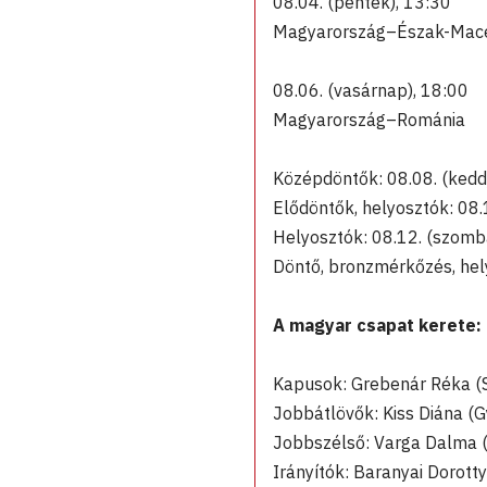
08.04. (péntek), 13:30
Magyarország–Észak-Mace
08.06. (vasárnap), 18:00
Magyarország–Románia
Középdöntők: 08.08. (kedd)
Elődöntők, helyosztók: 08.
Helyosztók: 08.12. (szomb
Döntő, bronzmérkőzés, hel
A magyar csapat kerete:
Kapusok: Grebenár Réka (S
Jobbátlövők: Kiss Diána (G
Jobbszélső: Varga Dalma (
Irányítók: Baranyai Dorott