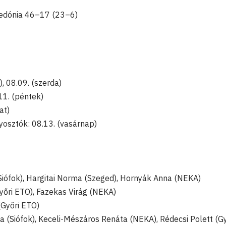
dónia 46–17 (23–6)
, 08.09. (szerda)
11. (péntek)
at)
yosztók: 08.13. (vasárnap)
iófok), Hargitai Norma (Szeged), Hornyák Anna (NEKA)
yőri ETO), Fazekas Virág (NEKA)
Győri ETO)
ya (Siófok), Keceli-Mészáros Renáta (NEKA), Rédecsi Polett (Gy