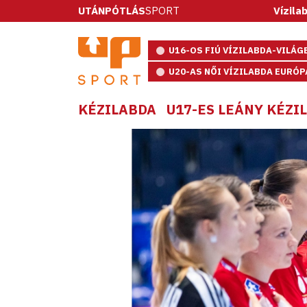
UTÁNPÓTLÁS
SPORT
Vízilabda: ötmétere
U16-OS FIÚ VÍZILABDA-VILÁ
U20-AS NŐI VÍZILABDA EURÓ
KÉZILABDA
U17-ES LEÁNY KÉZ