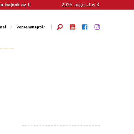
U20-as női válogatott!
2026. augusztus 8.
mel
Versenynaptár