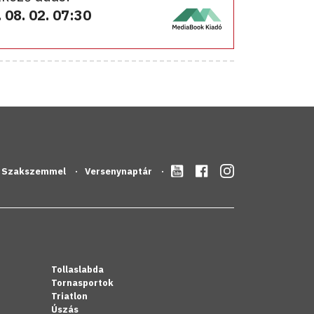
 08. 02. 07:30
Szakszemmel
Versenynaptár
Tollaslabda
Tornasportok
Triatlon
Úszás