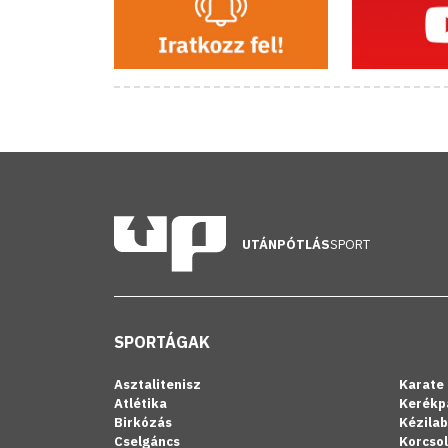
UTÁNPÓTLÁS
SPORT
SPORTÁGAK
Asztalitenisz
Karate
Atlétika
Kerékp
Birkózás
Kézila
Cselgáncs
Korcso