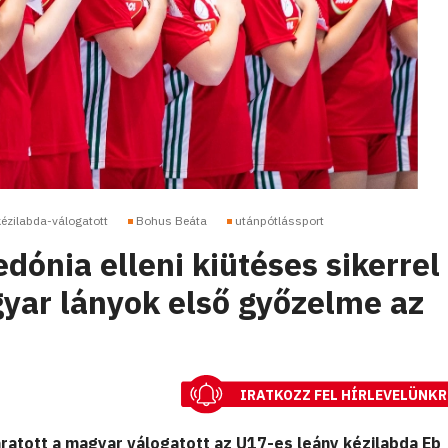
kézilabda-válogatott
Bohus Beáta
utánpótlássport
ónia elleni kiütéses sikerrel
ar lányok első győzelme az
IRATKOZZ FEL HÍRLEVELÜNKR
aratott a magyar válogatott az U17-es leány kézilabda Eb