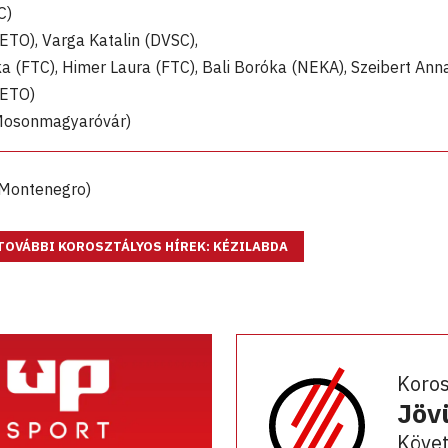
C)
 ETO), Varga Katalin (DVSC),
a (FTC), Himer Laura (FTC), Bali Boróka (NEKA), Szeibert Ann
 ETO)
(Mosonmagyaróvár)
 Montenegro)
TOVÁBBI KOROSZTÁLYOS HÍREK: KÉZILABDA
Koro
Jöv
Követ