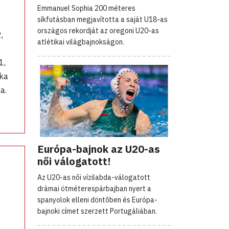
Emmanuel Sophia 200 méteres
síkfutásban megjavította a saját U18-as
országos rekordját az oregoni U20-as
,
atlétikai világbajnokságon.
1,
zka
ka.
Európa-bajnok az U20-as
női válogatott!
Az U20-as női vízilabda-válogatott
drámai ötméterespárbajban nyert a
spanyolok elleni döntőben és Európa-
bajnoki címet szerzett Portugáliában.