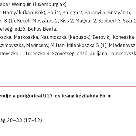
eber, Weinquin (luxemburgiak).
rnyák (kapusok), Bali 2, Balogh 2, Baranyi 5, Bristyán 5,
r 8 (1), Keceli-Mészáros 2, Kiss 2, Magyar 2, Szeibert 3, Szár 2
vetségi edző: Bohus Beáta.
ka, Markoszka, Naumoszka (kapusok), Berovikj, Koneszka 
zimovszka, Marincsov, Miftari, Milenkoszka 5 (1), Mladenovs
zentovszka 1, Trpeszka 4. Szövetségi edző: Julijana Damcsevsz
.
dje a podgoricai U17-es leány kézilabda Eb-n:
zág 28–33 (17–12)