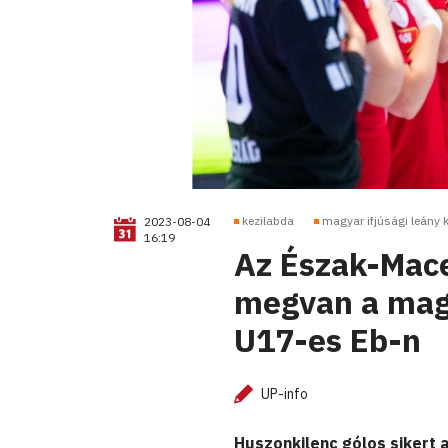
kezilabda
magyar ifjúsági leány 
2023-08-04
16:19
Az Észak-Maced
megvan a magy
U17-es Eb-n
UP-info
Huszonkilenc gólos sikert 