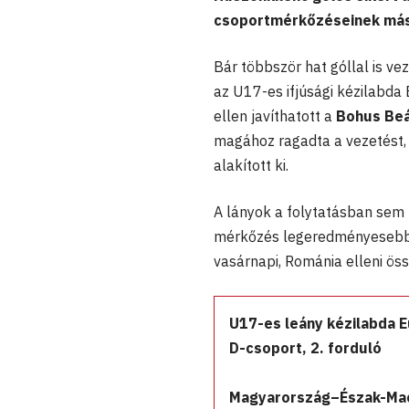
csoportmérkőzéseinek máso
Bár többször hat góllal is v
az U17-es ifjúsági kézilabda
ellen javíthatott a
Bohus Be
magához ragadta a vezetést, 
alakított ki.
A lányok a folytatásban sem 
mérkőzés legeredményeseb
vasárnapi, Románia elleni ös
U17-es leány kézilabda 
D-csoport, 2. forduló
Magyarország–Észak-Mac