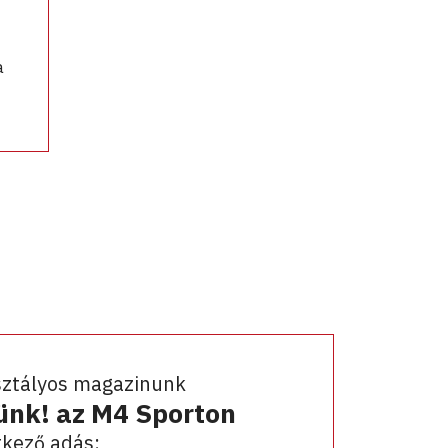
a
sztályos magazinunk
ünk! az M4 Sporton
kező adás: