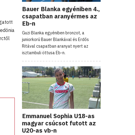
Bauer Blanka egyéniben 4.,
csapatban aranyérmes az
gatott
Eb-n
cedónia
Guzi Blanka egyéniben bronzot, a
rctől
juniorkorú Bauer Blankával és Erdős
Ritával csapatban aranyat nyert az
isztambuli öttusa Eb-n.
Emmanuel Sophia U18-as
magyar csúcsot futott az
U20-as vb-n