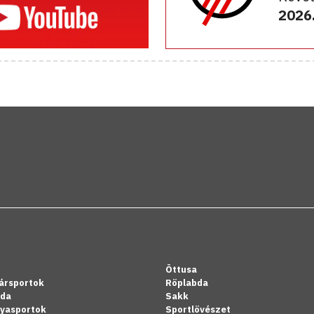
2026.
Öttusa
ársportok
Röplabda
bda
Sakk
lyasportok
Sportlövészet