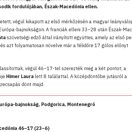
dik fordulójában, Észak-Macedónia ellen.
ezetett, végül kikapott az első mérkőzésén a magyar leányválo
 Európa-bajnokságon. A franciák elleni 33–28 után Észak-Ma
áta
szövetségi edző által irányított együttes, amely az első pe
és azt folyamatosan növelve már a félidőre 17 gólos előnyt
lassítottak, végül 46–17-tel szerezték meg a két pontot; a
bje
Himer Laura
lett 8 találattal. A középdöntőbe jutásról a
szecsapás dönt majd.
Európa-bajnokság, Podgorica, Montenegró
edónia 46–17 (23–6)