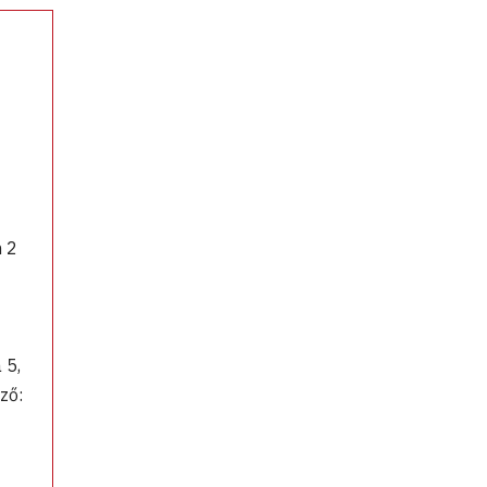
n 2
 5,
ző: