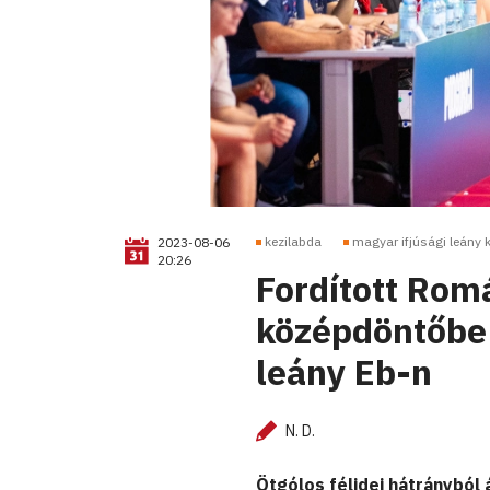
kezilabda
magyar ifjúsági leány 
2023-08-06
20:26
Fordított Romá
középdöntőbe 
leány Eb-n
N. D.
Ötgólos félidei hátrányból 