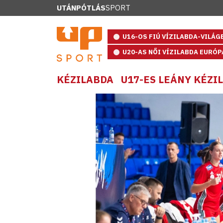
UTÁNPÓTLÁS
SPORT
U16-OS FIÚ VÍZILABDA-VILÁ
U20-AS NŐI VÍZILABDA EURÓ
KÉZILABDA
U17-ES LEÁNY KÉZ