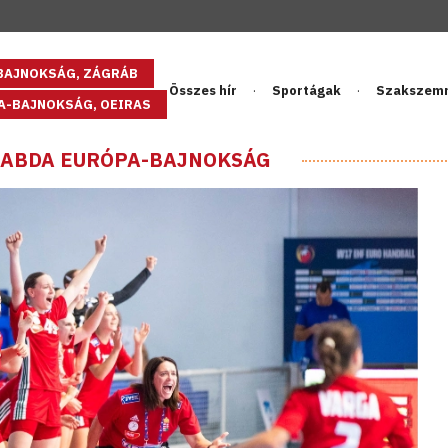
GBAJNOKSÁG, ZÁGRÁB
Összes hír
Sportágak
Szakszem
PA-BAJNOKSÁG, OEIRAS
ILABDA EURÓPA-BAJNOKSÁG