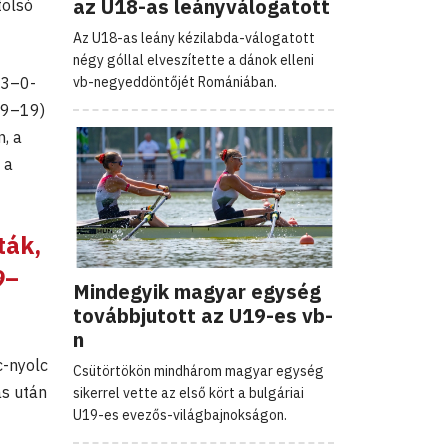
az U18-as leányválogatott
tolsó
Az U18-as leány kézilabda-válogatott
négy góllal elveszítette a dánok elleni
vb-negyeddöntőjét Romániában.
 3–0-
19–19)
, a
 a
ták,
9–
Mindegyik magyar egység
továbbjutott az U19-es vb-
n
c-nyolc
Csütörtökön mindhárom magyar egység
ás után
sikerrel vette az első kört a bulgáriai
U19-es evezős-világbajnokságon.