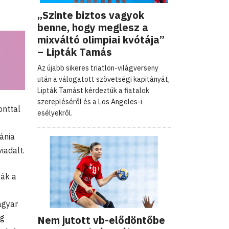
.
„Szinte biztos vagyok
benne, hogy meglesz a
mixváltó olimpiai kvótája”
– Lipták Tamás
Az újabb sikeres triatlon-világverseny
után a válogatott szövetségi kapitányát,
Lipták Tamást kérdeztük a fiatalok
szerepléséről és a Los Angeles-i
onttal
esélyekről.
ánia
iadalt.
ták a
agyar
ég
Nem jutott vb-elődöntőbe