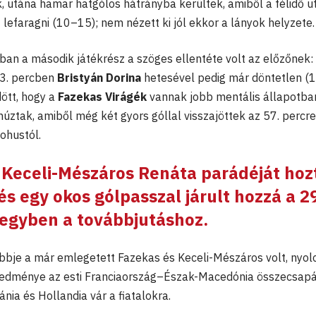
ak, utána hamar hatgólos hátrányba kerültek, amiből a félidő u
 lefaragni (10–15); nem nézett ki jól ekkor a lányok helyzete.
n a második játékrész a szöges ellentéte volt az előzőnek:
43. percben
Bristyán Dorina
hetesével pedig már döntetlen (
dött, hogy a
Fazekas Virágék
vannak jobb mentális állapotban
úztak, amiből még két gyors góllal visszajöttek az 57. percre
Bohustól.
k
Keceli-Mészáros Renáta
parádéját hoz
és egy okos gólpasszal járult hozzá a 2
 egyben a továbbjutáshoz.
je a már emlegetett Fazekas és Keceli-Mészáros volt, nyol
 eredménye az esti Franciaország–Észak-Macedónia összecsap
nia és Hollandia vár a fiatalokra.