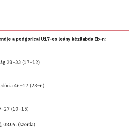
dje a podgoricai U17-es leány kézilabda Eb-n:
zág 28–33 (17–12)
dónia 46–17 (23–6)
9–27 (10–15)
, 08.09. (szerda)