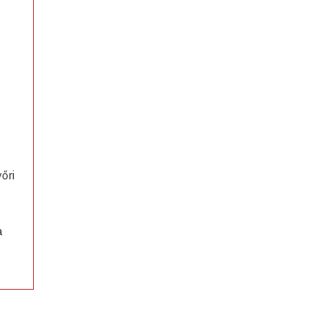
őri
a