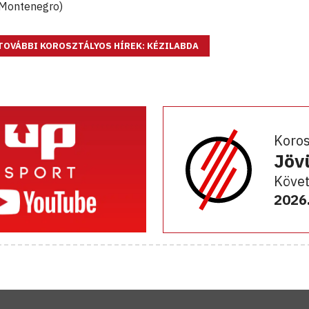
 Montenegro)
TOVÁBBI KOROSZTÁLYOS HÍREK: KÉZILABDA
Koro
Jöv
Követ
2026.