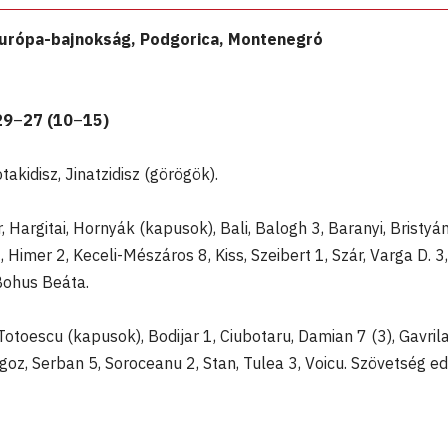
Európa-bajnokság, Podgorica, Montenegró
29
–
27 (10
–
15)
takidisz, Jinatzidisz (görögök).
rgitai, Hornyák (kapusok), Bali, Balogh 3, Baranyi, Bristyá
, Himer 2, Keceli-Mészáros 8, Kiss, Szeibert 1, Szár, Varga D. 3,
Bohus Beáta.
otoescu (kapusok), Bodijar 1, Ciubotaru, Damian 7 (3), Gavrila
goz, Serban 5, Soroceanu 2, Stan, Tulea 3, Voicu. Szövetség ed