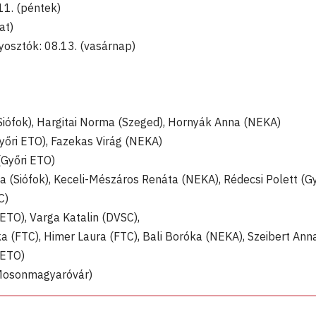
11. (péntek)
at)
yosztók: 08.13. (vasárnap)
iófok), Hargitai Norma (Szeged), Hornyák Anna (NEKA)
yőri ETO), Fazekas Virág (NEKA)
Győri ETO)
ya (Siófok), Keceli-Mészáros Renáta (NEKA), Rédecsi Polett (Gy
C)
 ETO), Varga Katalin (DVSC),
a (FTC), Himer Laura (FTC), Bali Boróka (NEKA), Szeibert Ann
 ETO)
(Mosonmagyaróvár)