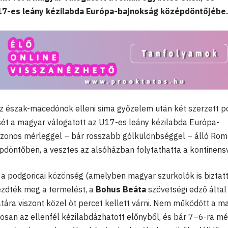
17-es leány kézilabda Európa-bajnokság középdöntőjébe
 az észak-macedónok elleni sima győzelem után két szerzett p
sét a magyar válogatott az U17-es leány kézilabda Európa-
 azonos mérleggel – bár rosszabb gólkülönbséggel – álló Rom
épdöntőben, a vesztes az alsóházban folytathatta a kontinensv
t a podgoricai közönség (amelyben magyar szurkolók is biztat
ezdték meg a termelést, a
Bohus Beáta
szövetségi edző által
latára viszont közel öt percet kellett várni. Nem működött a m
san az ellenfél kézilabdázhatott előnyből, és bár 7–6-ra m