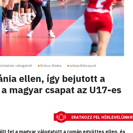
kézilabda-válogatott
Bohus Beáta
utánpótlássport
nia ellen, így bejutott a
a magyar csapat az U17-es
IRATKOZZ FEL HÍRLEVELÜNKR
állt fel a magyar válogatott a román együttes ellen, és