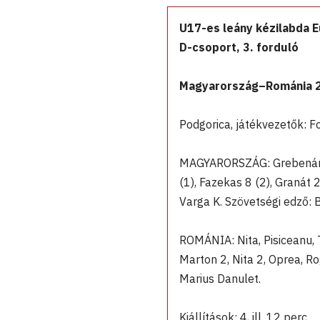
U17-es leány kézilabda 
D-csoport, 3. forduló
Magyarország–Románia 
Podgorica, játékvezetők: Fo
MAGYARORSZÁG: Grebenár, Ha
(1), Fazekas 8 (2), Granát 2
Varga K. Szövetségi edző: 
ROMÁNIA: Nita, Pisiceanu, T
Marton 2, Nita 2, Oprea, Ro
Marius Danulet.
Kiállítások: 4, ill. 12 perc.