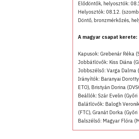
Elődöntők, helyosztók: 08.
Helyosztók: 08.12. (szomb
Döntő, bronzmérkőzés, hel
A magyar csapat kerete:
Kapusok: Grebenár Réka (S
Jobbátlövők: Kiss Diána (G
Jobbszélső: Varga Dalma (
Irányítók: Baranyai Dorott
ETO), Bristyán Dorina (DVS
Beállók: Szár Evelin (Győri
Balátlövők: Balogh Veronik
(FTC), Granát Dorka (Győri
Balszélső: Magyar Flóra 