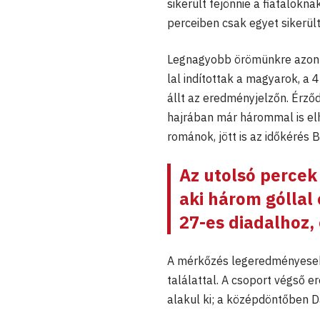
sikerült fejönnie a fiatalokn
perceiben csak egyet sikerült
Legnagyobb örömünkre azonba
lal indítottak a magyarok, a 
állt az eredményjelzőn. Érző
hajrában már hárommal is elh
románok, jött is az időkérés 
Az utolsó perce
aki három góllal 
27-es diadalhoz,
A mérkőzés legeredményesebb
találattal. A csoport végső
alakul ki; a középdöntőben Dá