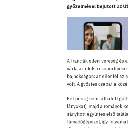
győzelmével bejutott az U
A franciák elleni vereség és
várta az utolsó csoportmecc
bajnokságon: az ellenfél az
volt. A győztes csapat a köz
Két percig nem láthatott gól
lányokat), majd a románok k
irányított együttes első talá
támadógépezet, így folyamato