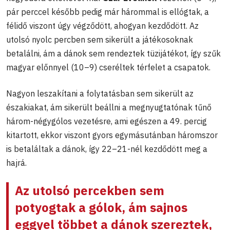
pár perccel később pedig már hárommal is ellógtak, a
félidő viszont úgy végződött, ahogyan kezdődött. Az
utolsó nyolc percben sem sikerült a játékosoknak
betalálni, ám a dánok sem rendeztek tüzijátékot, így szűk
magyar előnnyel (10–9) cseréltek térfelet a csapatok.
Nagyon leszakítani a folytatásban sem sikerült az
északiakat, ám sikerült beállni a megnyugtatónak tűnő
három-négygólos vezetésre, ami egészen a 49. percig
kitartott, ekkor viszont gyors egymásutánban háromszor
is betaláltak a dánok, így 22–21-nél kezdődött meg a
hajrá.
Az utolsó percekben sem
potyogtak a gólok, ám sajnos
eggyel többet a dánok szereztek,