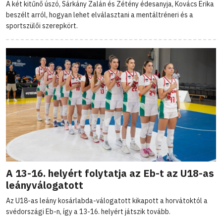
A két kitűnő úszó, Sárkány Zalán és Zétény édesanyja, Kovács Erika
beszélt arról, hogyan lehet elválasztani a mentáltréneri és a
sportszülői szerepkört.
A 13-16. helyért folytatja az Eb-t az U18-as
leányválogatott
Az U18-as leány kosárlabda-válogatott kikapott a horvátoktól a
svédországi Eb-n, így a 13-16. helyért játszik tovább.