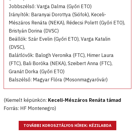
Jobbszélső: Varga Dalma (Győri ETO)
Irányítók: Baranyai Dorottya (Siófok), Keceli-
Mészáros Renáta (NEKA), Rédecsi Polett (Győri ETO),
Bristyán Dorina (DVSC)
Beállók: Szár Evelin (Győri ETO), Varga Katalin
(DVSC),
Balátlövők: Balogh Veronika (FTC), Himer Laura
(FTC), Bali Boróka (NEKA), Szeibert Anna (FTC),
Granát Dorka (Győri ETO)
Balszélső: Magyar Flóra (Mosonmagyaróvár)
(Kiemelt képünkön:
Keceli-Mészáros Renáta támad
Forrás: HF Montenegro)
TOVÁBBI KOROSZTÁLYOS HÍREK: KÉZILABDA