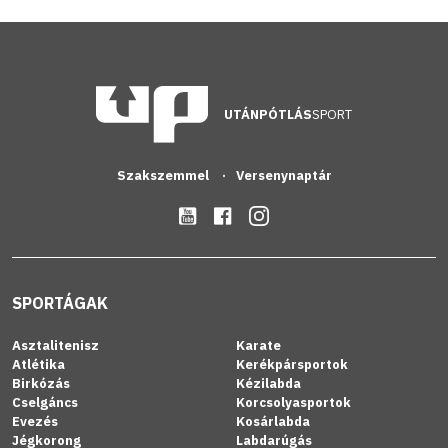
UTÁNPÓTLÁS
SPORT
Szakszemmel
Versenynaptár
SPORTÁGAK
Asztalitenisz
Karate
Atlétika
Kerékpársportok
Birkózás
Kézilabda
Cselgáncs
Korcsolyasportok
Evezés
Kosárlabda
Jégkorong
Labdarúgás