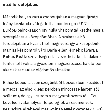
első fordulójában.
Második helyen zárt a csoportjában a magyar ifjúsági
leány kézilabda-válogatott a montenegrói U17-es
Európa-bajnokságon, így nulla vitt ponttal kezdte meg a
szereplését a középdöntőben. A szakasz első
fordulójában a kvartettjét megnyerő, így a középdöntő
startját két pontról váró Dánia ellen léptek pályára a
Bohus Beáta
szövetségi edző vezette fiatalok, akiknek
fontos lett volna a győzelem megszerezése, ha életben
akarták tartani az elődöntős álmaikat.
Ehhez képest a szemszögünkből borzasztóan kezdődött
a meccs: az első kilenc percben mindössze három gól
született, de egyiket sem a magyarok szerezték. Ezt
követően valamelyest felpörögtek az események:
negyedóra elteltével már
Szár Evelinék
vezettek (5–4),