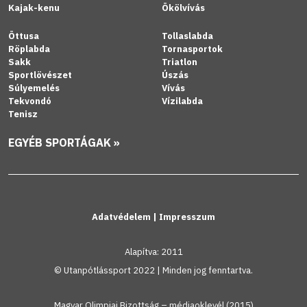
Kajak-kenu
Ökölvívás
Öttusa
Tollaslabda
Röplabda
Tornasportok
Sakk
Triatlon
Sportlövészet
Úszás
Súlyemelés
Vívás
Tekvondó
Vízilabda
Tenisz
EGYÉB SPORTÁGAK »
Adatvédelem
|
Impresszum
Alapítva: 2011
© Utanpótlássport 2022 | Minden jog fenntartva.
Magyar Olimpiai Bizottság – médiaoklevél (2015)