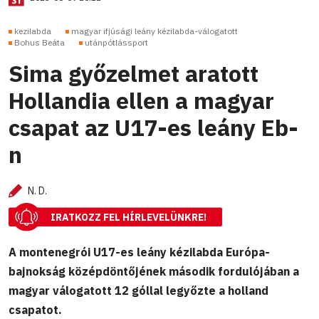
kezilabda
magyar ifjúsági leány kézilabda-válogatott
Bohus Beáta
utánpótlássport
Sima győzelmet aratott
Hollandia ellen a magyar
csapat az U17-es leány Eb-
n
N. D.
IRATKOZZ FEL HÍRLEVELÜNKRE!
A montenegrói U17-es leány kézilabda Európa-
bajnokság középdöntőjének második fordulójában a
magyar válogatott 12 góllal legyőzte a holland
csapatot.