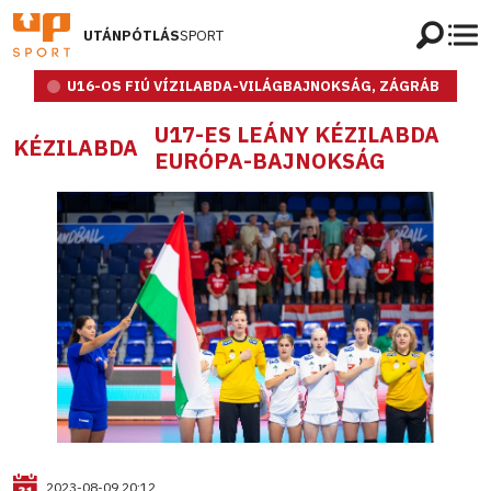
UTÁNPÓTLÁS
SPORT
U16-OS FIÚ VÍZILABDA-VILÁGBAJNOKSÁG, ZÁGRÁB
U17-ES LEÁNY KÉZILABDA
KÉZILABDA
EURÓPA-BAJNOKSÁG
2023-08-09 20:12