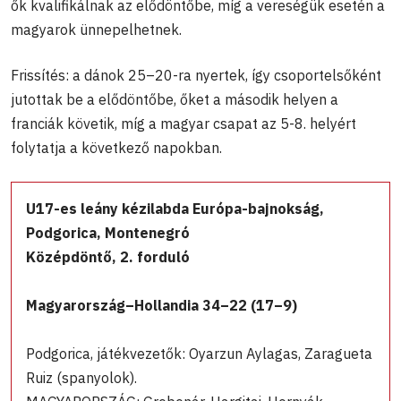
ők kvalifikálnak az elődöntőbe, míg a vereségük esetén a
magyarok ünnepelhetnek.
Frissítés: a dánok 25–20-ra nyertek, így csoportelsőként
jutottak be a elődöntőbe, őket a második helyen a
franciák követik, míg a magyar csapat az 5-8. helyért
folytatja a következő napokban.
U17-es leány kézilabda Európa-bajnokság,
Podgorica, Montenegró
Középdöntő, 2. forduló
Magyarország–Hollandia 34–22 (17–9)
Podgorica, játékvezetők: Oyarzun Aylagas, Zaragueta
Ruiz (spanyolok).