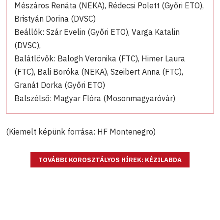
Mészáros Renáta (NEKA), Rédecsi Polett (Győri ETO),
Bristyán Dorina (DVSC)
Beállók: Szár Evelin (Győri ETO), Varga Katalin
(DVSC),
Balátlövők: Balogh Veronika (FTC), Himer Laura
(FTC), Bali Boróka (NEKA), Szeibert Anna (FTC),
Granát Dorka (Győri ETO)
Balszélső: Magyar Flóra (Mosonmagyaróvár)
(Kiemelt képünk forrása: HF Montenegro)
TOVÁBBI KOROSZTÁLYOS HÍREK: KÉZILABDA