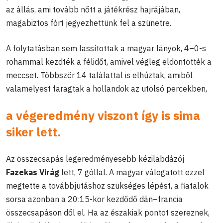
az állás, ami tovább nőtt a játékrész hajrájában,
magabiztos fórt jegyezhettünk fel a szünetre.
A folytatásban sem lassítottak a magyar lányok, 4–0-s
rohammal kezdték a félidőt, amivel végleg eldöntötték a
meccset. Többször 14 találattal is elhúztak, amiből
valamelyest faragtak a hollandok az utolsó percekben,
a végeredmény viszont így is sima
siker lett.
Az összecsapás legeredményesebb kézilabdázój
Fazekas Virág
lett, 7 góllal. A magyar válogatott ezzel
megtette a továbbjutáshoz szükséges lépést, a fiatalok
sorsa azonban a 20:15-kor kezdődő dán–francia
összecsapáson dől el. Ha az északiak pontot szereznek,