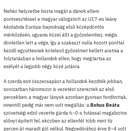
Nehéz helyzetbe hozta magát a dánok elleni
pontvesztéssel a magyar válogatott az U17-es leány
kézilabda Európa-bajnokság első középdöntős
mérkőzésén, ugyanis közel állt a győzelemhez, mégis
döntetlen lett a vége, így a szakaszt nulla hozott ponttal
kezdő együttesnek kötelező győzelmet kellett aratnia a
folytatásban a hollandok ellen, hogy megtartsa az
esélyét a legjobb négy közé jutásra.
A szerda esti összecsapást a hollandok kezdték jobban,
sorozatban háromszor is vezetést szereztek az első
percekben, a magyar lányok azonban gyorsan fordítottak,
innentől pedig már nem volt megállás: a
Bohus Beáta
szövetségi edző vezette gárda 6–0-s futással magabiztos
előnyt épített fel, eközben az ellenfél több mint tíz
percen át maradt gól nélkül. Negyedórához érve 8–4 volt