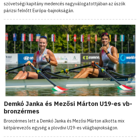
szövetségi kapitány medencés nagyválogatottjában az úszók
párizsi felnőtt Európa-bajnokságán.
Demkó Janka és Mezősi Márton U19-es vb-
bronzérmes
Bronzérmes lett a Demkó Janka és Mezősi Márton alkotta mix
kétpárevezős egység a plovdivi U19-es világbajnokságon.