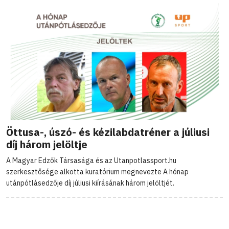
Öttusa-, úszó- és kézilabdatréner a júliusi
díj három jelöltje
A Magyar Edzők Társasága és az Utanpotlassport.hu
szerkesztősége alkotta kuratórium megnevezte A hónap
utánpótlásedzője díj júliusi kiírásának három jelöltjét.