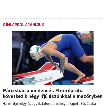
CÍMLAPRÓL AJÁNLJUK
Párizsban a medencés Eb-erőpróba
következik négy ifjú úszónkkal a mezőnyben
Három ifjú hölgy és egy fiatalember is helyet kapott Sós Csaba