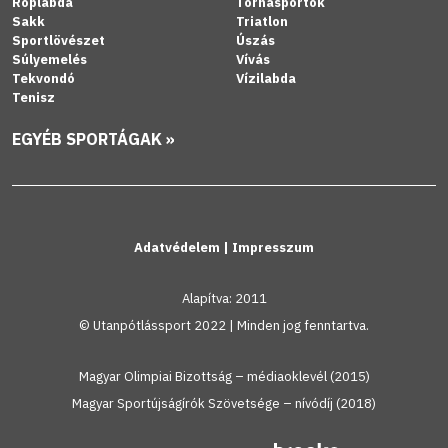
Röplabda
Tornasportok
Sakk
Triatlon
Sportlövészet
Úszás
Súlyemelés
Vívás
Tekvondó
Vízilabda
Tenisz
EGYÉB SPORTÁGAK »
Adatvédelem
|
Impresszum
Alapítva: 2011
© Utanpótlássport 2022 | Minden jog fenntartva.
Magyar Olimpiai Bizottság – médiaoklevél (2015)
Magyar Sportújságírók Szövetsége – nívódíj (2018)