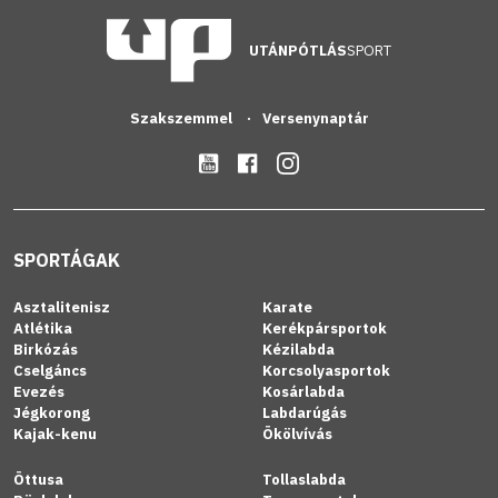
UTÁNPÓTLÁS
SPORT
Szakszemmel
Versenynaptár
SPORTÁGAK
Asztalitenisz
Karate
Atlétika
Kerékpársportok
Birkózás
Kézilabda
Cselgáncs
Korcsolyasportok
Evezés
Kosárlabda
Jégkorong
Labdarúgás
Kajak-kenu
Ökölvívás
Öttusa
Tollaslabda