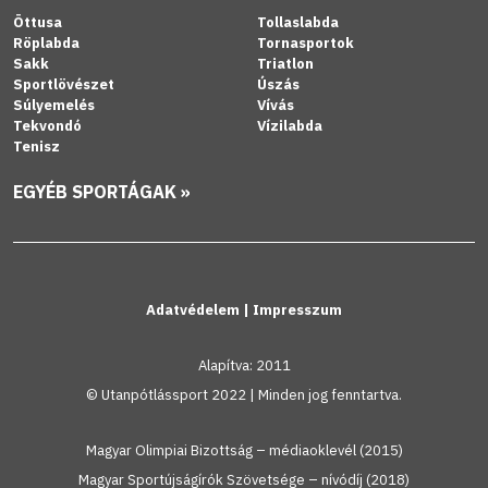
Öttusa
Tollaslabda
Röplabda
Tornasportok
Sakk
Triatlon
Sportlövészet
Úszás
Súlyemelés
Vívás
Tekvondó
Vízilabda
Tenisz
EGYÉB SPORTÁGAK »
Adatvédelem
|
Impresszum
Alapítva: 2011
© Utanpótlássport 2022 | Minden jog fenntartva.
Magyar Olimpiai Bizottság – médiaoklevél (2015)
Magyar Sportújságírók Szövetsége – nívódíj (2018)