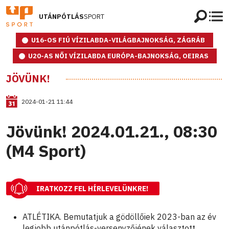
UTÁNPÓTLÁS
SPORT
U16-OS FIÚ VÍZILABDA-VILÁGBAJNOKSÁG, ZÁGRÁB
U20-AS NŐI VÍZILABDA EURÓPA-BAJNOKSÁG, OEIRAS
JÖVÜNK!
2024-01-21 11:44
Jövünk! 2024.01.21., 08:30
(M4 Sport)
IRATKOZZ FEL HÍRLEVELÜNKRE!
ATLÉTIKA. Bemutatjuk a gödöllőiek 2023-ban az év
legjobb utánpótlás-versenyzőjének választott