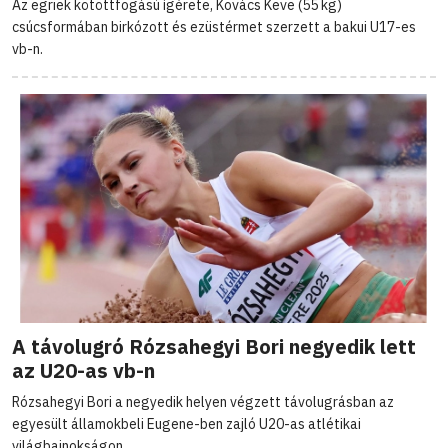
Az egriek kötöttfogású ígérete, Kovács Keve (55 kg)
csúcsformában birkózott és ezüstérmet szerzett a bakui U17-es
vb-n.
A távolugró Rózsahegyi Bori negyedik lett
az U20-as vb-n
Rózsahegyi Bori a negyedik helyen végzett távolugrásban az
egyesült államokbeli Eugene-ben zajló U20-as atlétikai
világbajnokságon.