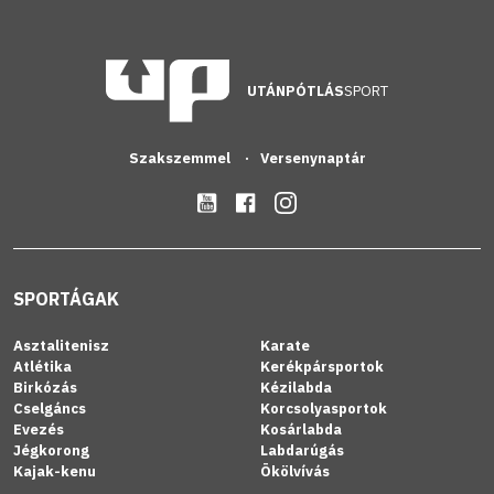
UTÁNPÓTLÁS
SPORT
Szakszemmel
Versenynaptár
SPORTÁGAK
Asztalitenisz
Karate
Atlétika
Kerékpársportok
Birkózás
Kézilabda
Cselgáncs
Korcsolyasportok
Evezés
Kosárlabda
Jégkorong
Labdarúgás
Kajak-kenu
Ökölvívás