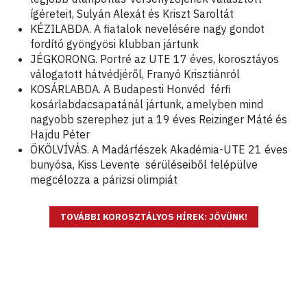
ígéreteit, Sulyán Alexát és Kriszt Saroltát
KÉZILABDA. A fiatalok nevelésére nagy gondot
fordító gyöngyösi klubban jártunk
JÉGKORONG. Portré az UTE 17 éves, korosztáyos
válogatott hátvédjéről, Franyó Krisztiánról
KOSÁRLABDA. A Budapesti Honvéd férfi
kosárlabdacsapatánál jártunk, amelyben mind
nagyobb szerephez jut a 19 éves Reizinger Máté és
Hajdu Péter
ÖKÖLVÍVÁS. A Madárfészek Akadémia-UTE 21 éves
bunyósa, Kiss Levente sérüléseiből felépülve
megcélozza a párizsi olimpiát
TOVÁBBI KOROSZTÁLYOS HÍREK: JÖVÜNK!