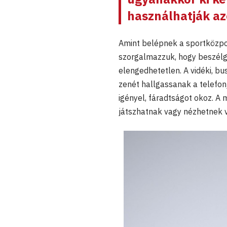
használhatják az
Amint belépnek a sportközpon
szorgalmazzuk, hogy beszél
elengedhetetlen. A vidéki, bu
zenét hallgassanak a telefon
igényel, fáradtságot okoz. A
játszhatnak vagy nézhetnek v