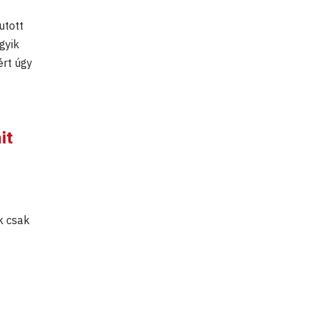
t
utott
gyik
ért úgy
it
k csak