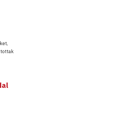
ket,
utottak
dal