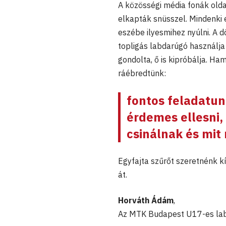
A közösségi média fonák olda
elkapták snüsszel. Mindenki é
eszébe ilyesmihez nyúlni. A 
topligás labdarúgó használja
gondolta, ő is kipróbálja. H
ráébredtünk:
fontos feladatun
érdemes ellesni,
csinálnak és mit
Egyfajta szűrőt szeretnénk k
át.
Horváth Ádám
,
Az MTK Budapest U17-es la