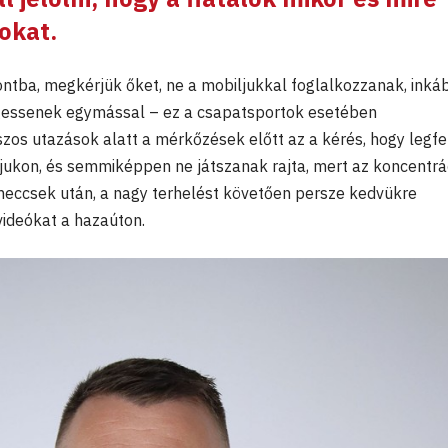
okat.
tba, megkérjük őket, ne a mobiljukkal foglalkozzanak, inká
gessenek egymással – ez a csapatsportok esetében
szos utazások alatt a mérkőzések előtt az a kérés, hogy legf
jukon, és semmiképpen ne játszanak rajta, mert az koncentrá
 meccsek után, a nagy terhelést követően persze kedvükre
ideókat a hazaúton.