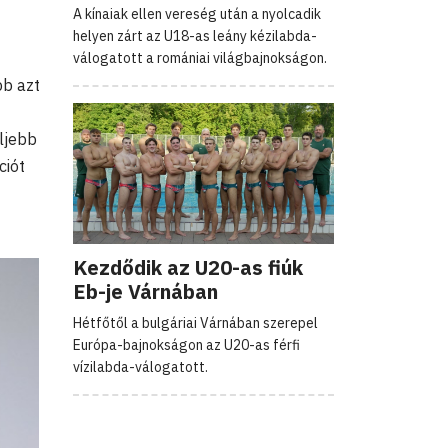
A kínaiak ellen vereség után a nyolcadik
helyen zárt az U18-as leány kézilabda-
válogatott a romániai világbajnokságon.
bb azt
eljebb
ciót
Kezdődik az U20-as fiúk
Eb-je Várnában
Hétfőtől a bulgáriai Várnában szerepel
Európa-bajnokságon az U20-as férfi
vízilabda-válogatott.