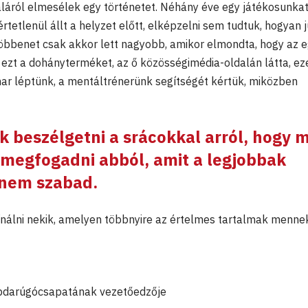
láról elmesélek egy történetet. Néhány éve egy játékosunka
rtetlenül állt a helyzet előtt, elképzelni sem tudtuk, hogyan j
döbbenet csak akkor lett nagyobb, amikor elmondta, hogy az e
 ezt a dohányterméket, az ő közösségimédia-oldalán látta, ez
amar léptünk, a mentáltrénerünk segítségét kértük, miközben
k beszélgetni a srácokkal arról, hogy m
 megfogadni abból, amit a legjobbak
 nem szabad.
ínálni nekik, amelyen többnyire az értelmes tartalmak menne
bdarúgócsapatának vezetőedzője