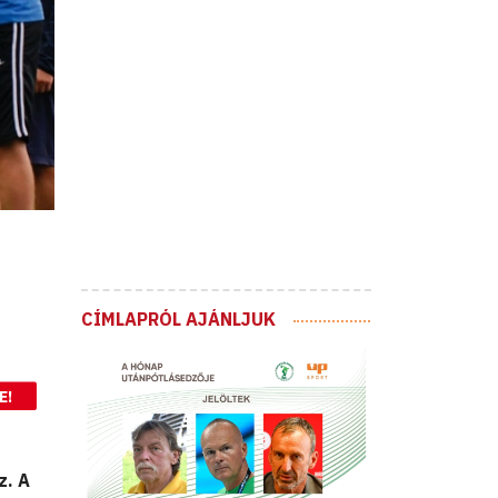
CÍMLAPRÓL AJÁNLJUK
E!
z. A