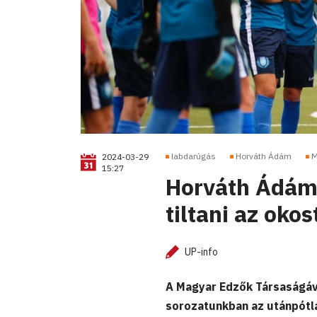
labdarúgás
Horváth Ádám
M
2024-03-29
15:27
Horváth Ádám:
tiltani az oko
UP-info
A Magyar Edzők Társaságáv
sorozatunkban az utánpótl