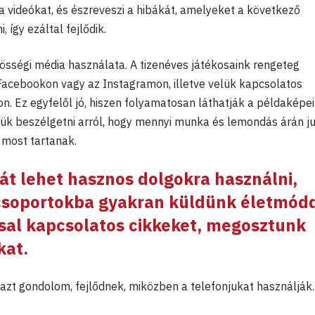
 a videókat, és észreveszi a hibákát, amelyeket a következő
 így ezáltal fejlődik.
össégi média használata. A tizenéves játékosaink rengeteg
 Facebookon vagy az Instagramon, illetve velük kapcsolatos
n. Ez egyfelől jó, hiszen folyamatosan láthatják a példaképei
ük beszélgetni arról, hogy mennyi munka és lemondás árán j
 most tartanak.
át lehet hasznos dolgokra használni,
 csoportokba gyakran küldünk életmód
sal kapcsolatos cikkeket, megosztunk
kat.
 azt gondolom, fejlődnek, miközben a telefonjukat használják.