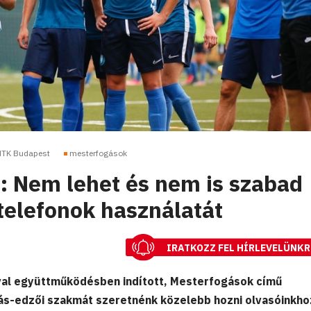
TK Budapest
mesterfogások
 Nem lehet és nem is szabad
stelefonok használatát
IRATKOZZ FEL HÍRLEVELÜNKR
al együttműködésben indított, Mesterfogások című
ás-edzői szakmát szeretnénk közelebb hozni olvasóinkho