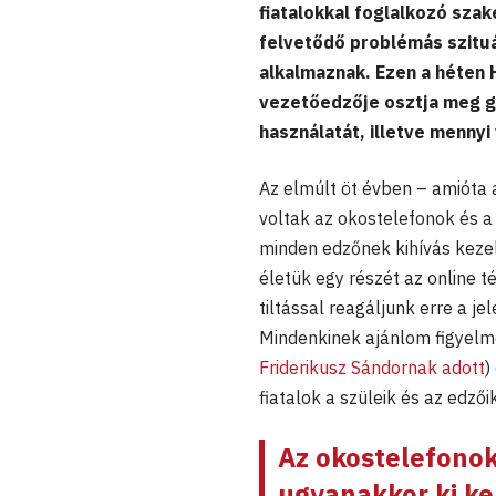
fiatalokkal foglalkozó sz
felvetődő problémás szituá
alkalmaznak. Ezen a héten
vezetőedzője osztja meg go
használatát, illetve menny
Az elmúlt öt évben – amióta
voltak az okostelefonok és 
minden edzőnek kihívás kezeln
életük egy részét az online té
tiltással reagáljunk erre a j
Mindenkinek ajánlom figyel
Friderikusz Sándornak adott
)
fiatalok a szüleik és az edző
Az okostelefonok
ugyanakkor ki kel