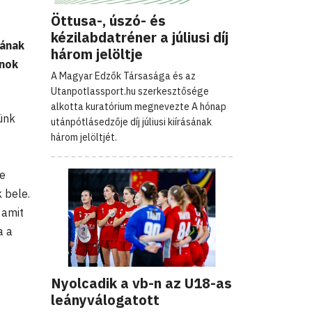
Öttusa-, úszó- és
kézilabdatréner a júliusi díj
tának
három jelöltje
onok
A Magyar Edzők Társasága és az
Utanpotlassport.hu szerkesztősége
alkotta kuratórium megnevezte A hónap
ünk
utánpótlásedzője díj júliusi kiírásának
három jelöltjét.
z
ne
 bele.
 amit
a a
Nyolcadik a vb-n az U18-as
leányválogatott