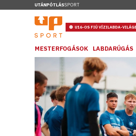
UTÁNPÓTLÁS
SPORT
U16-OS FIÚ VÍZILABDA-VILÁ
MESTERFOGÁSOK
LABDARÚGÁS