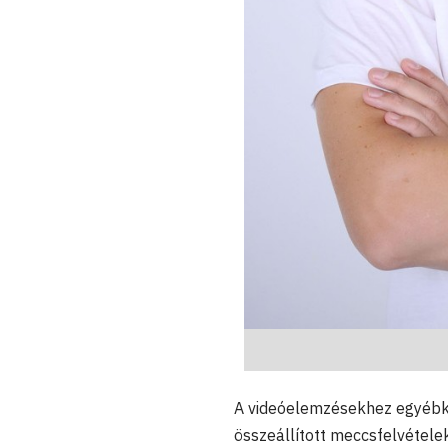
A videóelemzésekhez egyébké
összeállított meccsfelvételek