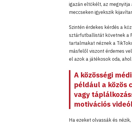
igazán eltökélt, az megnyitja
meccseken igyekszik kijavítani,
Szintén érdekes kérdés a köz
sztárfutballistát követnek a
tartalmakat néznek a TikToko
másfelől viszont érdemes vel
el azok a játékosok oda, ahol
A közösségi médi
például a közös
vagy táplálkozás
motivációs videó
Ha ezeket olvassák és nézik,