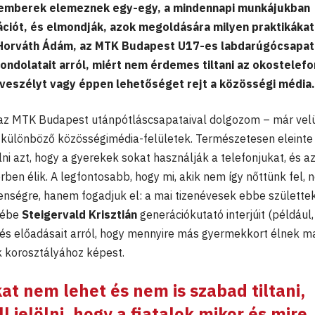
akemberek elemeznek egy-egy, a mindennapi munkájukban
ciót, és elmondják, azok megoldására milyen praktikákat
 Horváth Ádám, az MTK Budapest U17-es labdarúgócsapa
ndolatait arról, miért nem érdemes tiltani az okostelef
i veszélyt vagy éppen lehetőséget rejt a közösségi média.
 az MTK Budapest utánpótláscsapataival dolgozom – már vel
a különböző közösségimédia-felületek. Természetesen eleinte
i azt, hogy a gyerekek sokat használják a telefonjukat, és a
rben élik. A legfontosabb, hogy mi, akik nem így nőttünk fel, 
elenségre, hanem fogadjuk el: a mai tizenévesek ebbe születtek
mébe
Steigervald Krisztián
generációkutató interjúit (például,
 és előadásait arról, hogy mennyire más gyermekkort élnek m
ik korosztályához képest.
at nem lehet és nem is szabad tiltani,
l jelölni, hogy a fiatalok mikor és mire