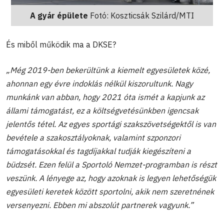
A gyár épülete
Fotó: Koszticsák Szilárd/MTI
És miből működik ma a DKSE?
„Még 2019-ben bekerültünk a kiemelt egyesületek közé,
ahonnan egy évre indoklás nélkül kiszorultunk. Nagy
munkánk van abban, hogy 2021 óta ismét a kapjunk az
állami támogatást, ez a költségvetésünkben igencsak
jelentős tétel. Az egyes sportági szakszövetségektől is van
bevétele a szakosztályoknak, valamint szponzori
támogatásokkal és tagdíjakkal tudják kiegészíteni a
büdzsét. Ezen felül a Sportoló Nemzet-programban is részt
veszünk. A lényege az, hogy azoknak is legyen lehetőségük
egyesületi keretek között sportolni, akik nem szeretnének
versenyezni. Ebben mi abszolút partnerek vagyunk.”