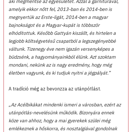
aki megmentse az egyesületet. Azzal a garnitúrával,
amelyik ekkor nőtt fel, 2013-ban és 2014-ben is
megnyertük az Erste-ligát, 2014-ben a magyar
bajnokságot és a Magyar-kupát is többször
elhódítottuk. Később Gattyán kiszállt, és hirtelen a
legjobb költségvetésű csapatból a legszegényebbé
váltunk. Tizenegy éve nem igazán versenyképes a
büdzsénk, a hagyományainkból élünk. Azt szoktam
mondani, nekünk az is nagy eredmény, hogy még
életben vagyunk, és ki tudjuk nyitni a jégpályát.”
A tradíció még az bevonzza az utánpótlást.
„Az Acélbikákat mindenki ismeri a városban, ezért az
utánpótlás-nevelésünk működik. Bizonyára ennek
köze van ahhoz, hogy a mai gyerekek szülei még
emlékeznek a hőskorra, és nosztalgiával gondolnak