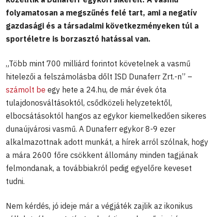
folyamatosan a megszűnés felé tart, ami a negatív
gazdasági és a társadalmi következményeken túl a
sportéletre is borzasztó hatással van.
„Több mint 700 milliárd forintot követelnek a vasmű
hitelezői a felszámolásba dőlt ISD Dunaferr Zrt.-n” –
számolt be
egy hete a 24.hu, de már évek óta
tulajdonosváltásoktól, csődközeli helyzetektől,
elbocsátásoktól hangos az egykor kiemelkedően sikeres
dunaújvárosi vasmű. A Dunaferr egykor 8-9 ezer
alkalmazottnak adott munkát, a hírek arról szólnak, hogy
a mára 2600 főre csökkent állomány minden tagjának
felmondanak, a továbbiakról pedig egyelőre keveset
tudni.
Nem kérdés, jó ideje már a végjáték zajlik az ikonikus