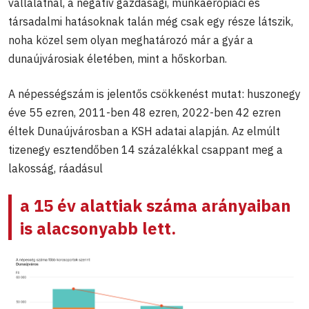
vállalatnál, a negatív gazdasági, munkaerőpiaci és
társadalmi hatásoknak talán még csak egy része látszik,
noha közel sem olyan meghatározó már a gyár a
dunaújvárosiak életében, mint a hőskorban.
A népességszám is jelentős csökkenést mutat: huszonegy
éve 55 ezren, 2011-ben 48 ezren, 2022-ben 42 ezren
éltek Dunaújvárosban a KSH adatai alapján. Az elmúlt
tizenegy esztendőben 14 százalékkal csappant meg a
lakosság, ráadásul
a 15 év alattiak száma arányaiban
is alacsonyabb lett.