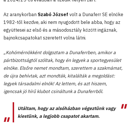
Az aranykorban
Szabó József
volt a Dunaferr SE elnöke
1982-től kezdve, aki nem nyugodott bele abba, hogy az
együttesei az első és a másodosztály között ingáznak,
bajnokcsapatokat szeretett volna látni.
„Kohómérnökként dolgoztam a Dunaferrben, amikor a
pártbizottságtól szóltak, hogy én legyek a sportegyesület
elnöke. Elsőre nemet mondtam, szerettem a szakmámat,
de újra behívtak, azt mondták, kitalálták a megoldást:
legyek társadalmi elnök! Az lettem, és azt hiszem,
igencsak jó hírű klubot csináltunk a Dunaferrből.
Utáltam, hogy az alsóházban végeztünk vagy
kiestünk, a legjobb csapatot akartam.