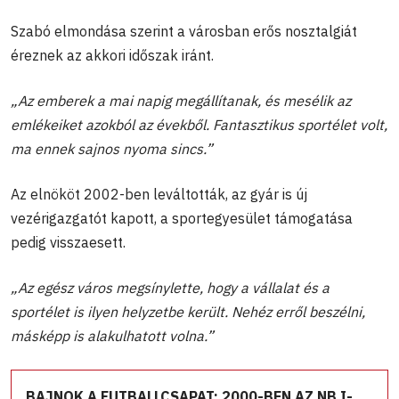
Szabó elmondása szerint a városban erős nosztalgiát
éreznek az akkori időszak iránt.
„Az emberek a mai napig megállítanak, és mesélik az
emlékeiket azokból az évekből. Fantasztikus sportélet volt,
ma ennek sajnos nyoma sincs.”
Az elnököt 2002-ben leváltották, az gyár is új
vezérigazgatót kapott, a sportegyesület támogatása
pedig visszaesett.
„Az egész város megsínylette, hogy a vállalat és a
sportélet is ilyen helyzetbe került. Nehéz erről beszélni,
másképp is alakulhatott volna.”
BAJNOK A FUTBALLCSAPAT: 2000-BEN AZ NB I-