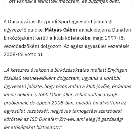
ott vannak a felnőttek meccsein, és buzdítják őket.”
A Dunaújvárosi Központi Sportegyesület jelenlegi
ügyvezető elnöke,
Mátyás Gábor
annak idején a Dunaferr
birkózójaként került a klub kötelékébe, majd 1997-től
vezetőedzőként dolgozott. Az egész egyesület vezetését
2008-tól vette át.
„A kétezres években a birkózásoktatás mellett Enyingen
főállású testnevelőként dolgoztam, ugyanis a korábbi
ügyvezető jelezte, hogy bizonytalan a klub jövője, érdemes
lenne nekem is több lábon állni. Tehát voltak anyagi
problémák, de éppen 2008-ban, mielőtt én átvettem az
egyesület vezetését, négyéves támogatási szerződést
kötöttek az ISD Dunaferr Zrt-vel, ami elég jó gazdasági
lehetőségeket biztosított.”