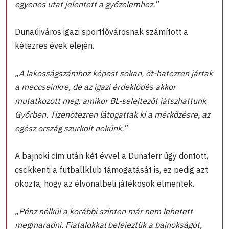
egyenes utat jelentett a győzelemhez.”
Dunaújváros igazi sportfővárosnak számított a
kétezres évek elején.
„A lakosságszámhoz képest sokan, öt-hatezren jártak
a meccseinkre, de az igazi érdeklődés akkor
mutatkozott meg, amikor BL-selejtezőt játszhattunk
Győrben. Tizenötezren látogattak ki a mérkőzésre, az
egész ország szurkolt nekünk.”
A bajnoki cím után két évvel a Dunaferr úgy döntött,
csökkenti a futballklub támogatását is, ez pedig azt
okozta, hogy az élvonalbeli játékosok elmentek.
„Pénz nélkül a korábbi szinten már nem lehetett
megmaradni. Fiatalokkal befejeztük a bajnokságot,