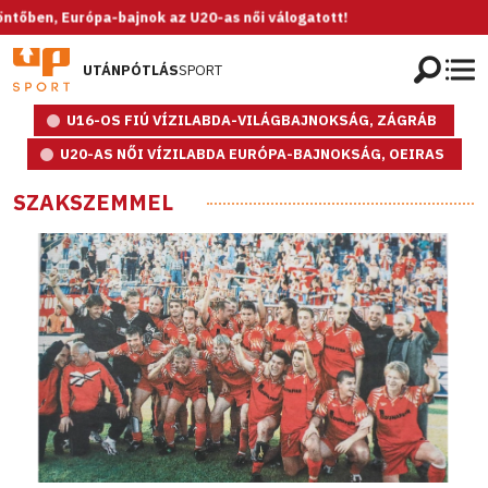
UTÁNPÓTLÁS
SPORT
U16-OS FIÚ VÍZILABDA-VILÁGBAJNOKSÁG, ZÁGRÁB
U20-AS NŐI VÍZILABDA EURÓPA-BAJNOKSÁG, OEIRAS
SZAKSZEMMEL