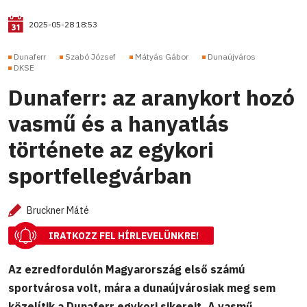
2025-05-28 18:53
Dunaferr
Szabó József
Mátyás Gábor
Dunaújváros
DKSE
Dunaferr: az aranykort hozó
vasmű és a hanyatlás
története az egykori
sportfellegvárban
Bruckner Máté
IRATKOZZ FEL HÍRLEVELÜNKRE!
Az ezredfordulón Magyarország első számú
sportvárosa volt, mára a dunaújvárosiak meg sem
közelítik a Dunaferr egykori sikereit. A vasmű