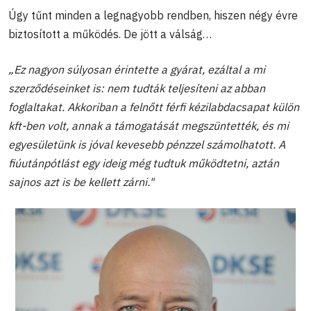
Úgy tűnt minden a legnagyobb rendben, hiszen négy évre
biztosított a működés. De jött a válság…
„Ez nagyon súlyosan érintette a gyárat, ezáltal a mi
szerződéseinket is: nem tudták teljesíteni az abban
foglaltakat. Akkoriban a felnőtt férfi kézilabdacsapat külön
kft-ben volt, annak a támogatását megszüntették, és mi
egyesületünk is jóval kevesebb pénzzel számolhatott. A
fiúutánpótlást egy ideig még tudtuk működtetni, aztán
sajnos azt is be kellett zárni."