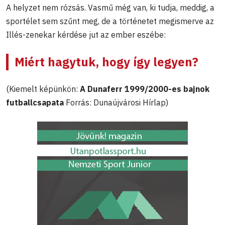
A helyzet nem rózsás. Vasmű még van, ki tudja, meddig, a
sportélet sem szűnt meg, de a történetet megismerve az
Illés-zenekar kérdése jut az ember eszébe:
Miért hagytuk, hogy így legyen?
(Kiemelt képünkön:
A Dunaferr 1999/2000-es bajnok
futballcsapata
Forrás: Dunaújvárosi Hírlap)