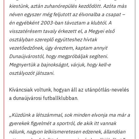
kiestünk, aztán zuhanórepülés kezdődött. Azóta más
néven egyszer még feljutott az élvonalba a csapat –
én egyébként 2003-ban távoztam a klubtól. A
visszatérésem tavaly érkezett el, a Megyei első
osztályban szereplő együtteshez hívtak
vezetőedzőnek, úgy éreztem, kaptam annyit
Dunaújvárostól, hogy megpróbáljak segíteni.
Megnyertük a bajnokságot, várjuk, hogy kell-e
osztályozót játszani.
Kíváncsiak voltunk, hogyan áll az utánpótlás-nevelés
a dunaújvárosi futballklubban.
„Küzdünk a létszámmal, sok minden elvonja ma már a
gyerekek figyelmét a sportról, de akik itt vannak
nálunk, nagyon lelkiismeretesen edzenek, állandóan