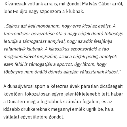
Kíváncsiak voltunk arra is, mit gondol Mátyás Gábor arról,
lehet-e újra nagy szponzora a klubnak.
„Sajnos azt kell mondanom, hogy erre kicsi az esélyt. A
tao-rendszer bevezetése óta a nagy cégek döntő többsége
letudja a támogatást annyival, hogy az adót felajánlja
valamelyik klubnak. A klasszikus szponzoráció a tao
megjelenésével megszűnt, azok a cégek pedig, amelyek
ezen felül is támogatják a sportot, úgy látom, hogy
többnyire nem önálló döntés alapján választanak klubot.”
A dunaújvárosi sport a kétezres évek páratlan dicsőségeit
követően, fokozatosan egyre jelentéktelenebb lett, habár
a Dunaferr még a legtöbbek számára fogalom, és az
idősebb drukkereknek megannyi emlék ugrik be, ha a
vállalat egyesületére gondol.