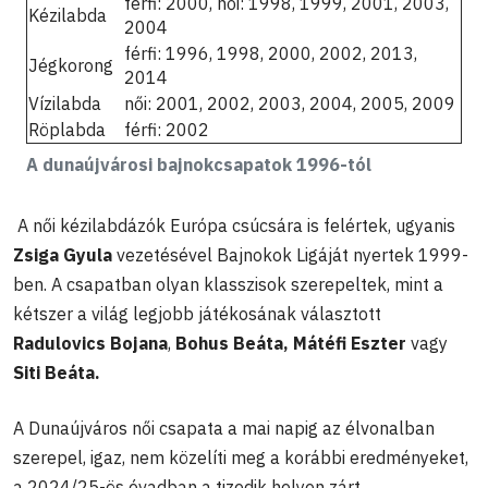
férfi: 2000, női: 1998, 1999, 2001, 2003,
Kézilabda
2004
férfi: 1996, 1998, 2000, 2002, 2013,
Jégkorong
2014
Vízilabda
női: 2001, 2002, 2003, 2004, 2005, 2009
Röplabda
férfi: 2002
A dunaújvárosi bajnokcsapatok 1996-tól
A női kézilabdázók Európa csúcsára is felértek, ugyanis
Zsiga Gyula
vezetésével Bajnokok Ligáját nyertek 1999-
ben. A csapatban olyan klasszisok szerepeltek, mint a
kétszer a világ legjobb játékosának választott
Radulovics Bojana
,
Bohus Beáta, Mátéfi Eszter
vagy
Siti Beáta.
A Dunaújváros női csapata a mai napig az élvonalban
szerepel, igaz, nem közelíti meg a korábbi eredményeket,
a 2024/25-ös évadban a tizedik helyen zárt.