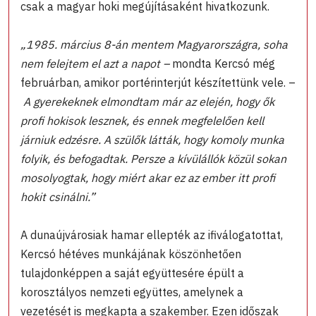
csak a magyar hoki megújításaként hivatkozunk.
„1985. március 8-án mentem Magyarországra, soha
nem felejtem el azt a napot –
mondta Kercsó még
februárban, amikor portérinterjút készítettünk vele. –
A gyerekeknek elmondtam már az elején, hogy ők
profi hokisok lesznek, és ennek megfelelően kell
járniuk edzésre. A szülők látták, hogy komoly munka
folyik, és befogadtak. Persze a kívülállók közül sokan
mosolyogtak, hogy miért akar ez az ember itt profi
hokit csinálni.”
A dunaújvárosiak hamar ellepték az ifiválogatottat,
Kercsó hétéves munkájának köszönhetően
tulajdonképpen a saját együttesére épült a
korosztályos nemzeti együttes, amelynek a
vezetését is megkapta a szakember. Ezen időszak