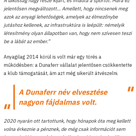
A lakosság nagy része kijárt, és imádta a sportot. Mára ez
jelentősen megváltozott… Amellett, hogy nincsenek meg
azok az anyagi lehetőségek, amelyek az élmezőnybe
jutáshoz kellenek, az infrastruktúra is leépült: némelyik
létesítmény olyan állapotban van, hogy nem szívesen teszi
be a lábát az ember.”
Anyagilag 2014 körül is volt már egy törés a
működésben: a Dunaferr vállalat jelentősen csökkentette
a klub támogatását, ám azt még sikerült átvészelni.
A Dunaferr név elvesztése
nagyon fájdalmas volt.
2020 nyarán ott tartottunk, hogy hónapok óta meg kellett
volna érkeznie a pénznek, de még csak információt sem