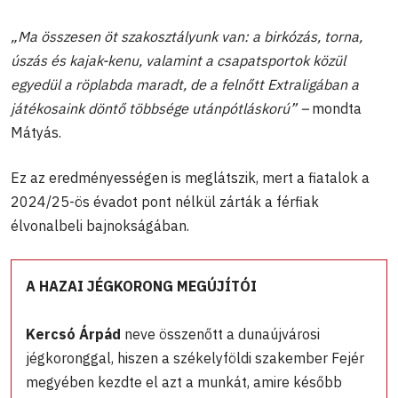
„Ma összesen öt szakosztályunk van: a birkózás, torna,
úszás és kajak-kenu, valamint a csapatsportok közül
egyedül a röplabda maradt, de a felnőtt Extraligában a
játékosaink döntő többsége utánpótláskorú” –
mondta
Mátyás.
Ez az eredményességen is meglátszik, mert a fiatalok a
2024/25-ös évadot pont nélkül zárták a férfiak
élvonalbeli bajnokságában.
A HAZAI JÉGKORONG MEGÚJÍTÓI
Kercsó Árpád
neve összenőtt a dunaújvárosi
jégkoronggal, hiszen a székelyföldi szakember Fejér
megyében kezdte el azt a munkát, amire később