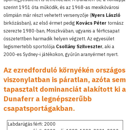
szerint 1951 óta működik, és az 1968-as mexikóvárosi
olimpián már részt vehetett versenyzője (
Nyers László
birkózásban), az első érmet pedig
Kovács Péter
tornász
szerezte 1980-ban, Moszkvában, ugyanis a férficsapat
összetettben harmadik helyen végzett. Az egyesület
legismertebb sportolója
Csollány Szilveszter
, aki a
2000-es Sydney-i játékokon, gyűrűn aranyérmet nyert.
Az ezredforduló környékén országos
viszonylatban is páratlan, azóta sem
tapasztalt dominanciát alakított ki a
Dunaferr a legnépszerűbb
csapatsportágakban.
Labdarúgás
férfi: 2000