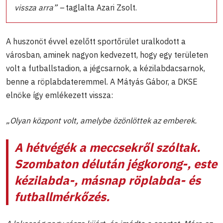
vissza arra” –
taglalta Azari Zsolt.
A huszonöt évvel ezelőtt sportőrület uralkodott a
városban, aminek nagyon kedvezett, hogy egy területen
volt a futballstadion, a jégcsarnok, a kézilabdacsarnok,
benne a röplabdateremmel. A Mátyás Gábor, a DKSE
elnöke így emlékezett vissza:
„Olyan központ volt, amelybe özönlöttek az emberek.
A hétvégék a meccsekről szóltak.
Szombaton délután jégkorong-, este
kézilabda-, másnap röplabda- és
futballmérkőzés.