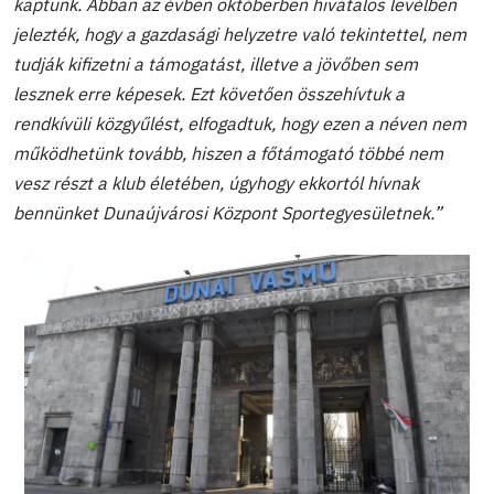
kaptunk. Abban az évben októberben hivatalos levélben
jelezték, hogy a gazdasági helyzetre való tekintettel, nem
tudják kifizetni a támogatást, illetve a jövőben sem
lesznek erre képesek. Ezt követően összehívtuk a
rendkívüli közgyűlést, elfogadtuk, hogy ezen a néven nem
működhetünk tovább, hiszen a főtámogató többé nem
vesz részt a klub életében, úgyhogy ekkortól hívnak
bennünket Dunaújvárosi Központ Sportegyesületnek.”