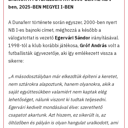
ben, 2025-BEN MEGYEI I-BEN
A Dunaferr története során egyszer, 2000-ben nyert
NB I-es bajnoki címet, méghozzá a később a
válogatottat is vezető
Egervári Sándor
irányításával.
1998-tól a klub korábbi játékosa,
Gróf András
volt a
futballisták ügyvezetője, aki így emlékezett vissza a
sikerre:
„A másodosztályban már elkezdtük építeni a keretet,
nem sztárokra alapoztunk, hanem olyanokra, akik a
saját együttesükben valamiért nem kaptak elég
lehetőséget, nálunk viszont ki tudtak teljesedni.
Egervári kedvelt mondásával élve: szerethető
csapatot akartunk. Azt hiszem, ez sikerült is, az
öltözőben és pályán is olyan hangulat uralkodott, ami