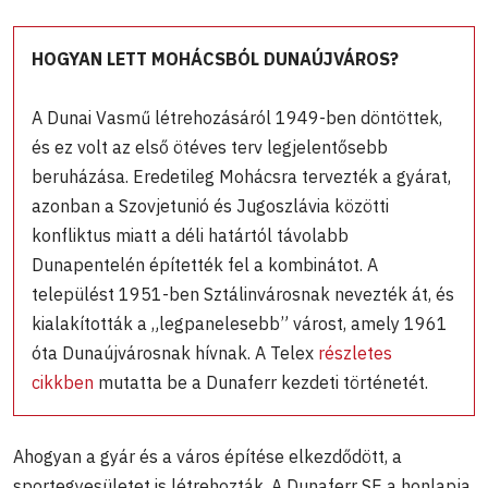
HOGYAN LETT MOHÁCSBÓL DUNAÚJVÁROS?
A Dunai Vasmű létrehozásáról 1949-ben döntöttek,
és ez volt az első ötéves terv legjelentősebb
beruházása. Eredetileg Mohácsra tervezték a gyárat,
azonban a Szovjetunió és Jugoszlávia közötti
konfliktus miatt a déli határtól távolabb
Dunapentelén építették fel a kombinátot. A
települést 1951-ben Sztálinvárosnak nevezték át, és
kialakították a „legpanelesebb” várost, amely 1961
óta Dunaújvárosnak hívnak. A Telex
részletes
cikkben
mutatta be a Dunaferr kezdeti történetét.
Ahogyan a gyár és a város építése elkezdődött, a
sportegyesületet is létrehozták. A Dunaferr SE a honlapja