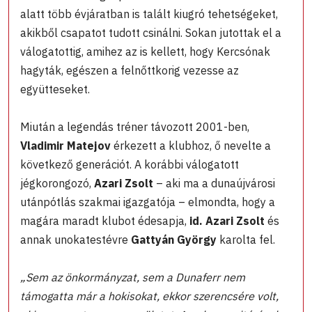
alatt több évjáratban is talált kiugró tehetségeket,
akikből csapatot tudott csinálni. Sokan jutottak el a
válogatottig, amihez az is kellett, hogy Kercsónak
hagyták, egészen a felnőttkorig vezesse az
együtteseket.
Miután a legendás tréner távozott 2001-ben,
Vladimir Matejov
érkezett a klubhoz, ő nevelte a
következő generációt. A korábbi válogatott
jégkorongozó,
Azari Zsolt
– aki ma a dunaújvárosi
utánpótlás szakmai igazgatója – elmondta, hogy a
magára maradt klubot édesapja,
id. Azari Zsolt
és
annak unokatestévre
Gattyán György
karolta fel.
„Sem az önkormányzat, sem a Dunaferr nem
támogatta már a hokisokat, ekkor szerencsére volt,