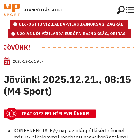
UTÁNPÓTLÁS
SPORT
U16-OS FIÚ VÍZILABDA-VILÁGBAJNOKSÁG, ZÁGRÁB
U20-AS NŐI VÍZILABDA EURÓPA-BAJNOKSÁG, OEIRAS
JÖVÜNK!
2025-12-16 19:34
Jövünk! 2025.12.21., 08:15
(M4 Sport)
IRATKOZZ FEL HÍRLEVELÜNKRE!
KONFERENCIA. Egy nap az utánpótlásért címmel
már 15. alkalommal rendezett nagysikerű szakmai