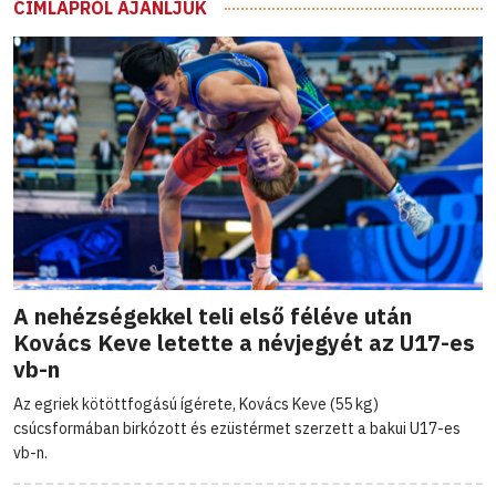
CÍMLAPRÓL AJÁNLJUK
A nehézségekkel teli első féléve után
Kovács Keve letette a névjegyét az U17-es
vb-n
Az egriek kötöttfogású ígérete, Kovács Keve (55 kg)
csúcsformában birkózott és ezüstérmet szerzett a bakui U17-es
vb-n.