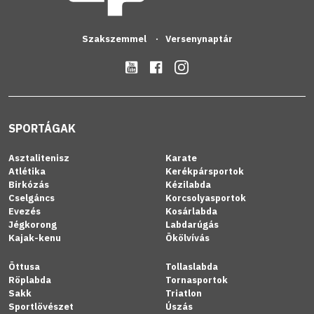
Szakszemmel
Versenynaptár
SPORTÁGAK
Asztalitenisz
Karate
Atlétika
Kerékpársportok
Birkózás
Kézilabda
Cselgáncs
Korcsolyasportok
Evezés
Kosárlabda
Jégkorong
Labdarúgás
Kajak-kenu
Ökölvívás
Öttusa
Tollaslabda
Röplabda
Tornasportok
Sakk
Triatlon
Sportlövészet
Úszás