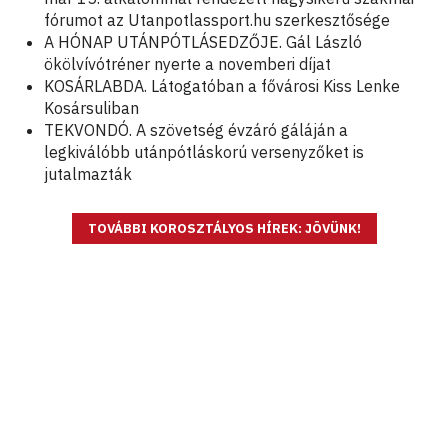
fórumot az Utanpotlassport.hu szerkesztősége
A HÓNAP UTÁNPÓTLÁSEDZŐJE. Gál László
ökölvívótréner nyerte a novemberi díjat
KOSÁRLABDA. Látogatóban a fővárosi Kiss Lenke
Kosársuliban
TEKVONDÓ. A szövetség évzáró gáláján a
legkiválóbb utánpótláskorú versenyzőket is
jutalmazták
TOVÁBBI KOROSZTÁLYOS HÍREK: JÖVÜNK!