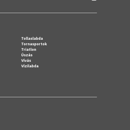
Tollaslabda
Tornasportok
Triatlon
Úszás
Vívás
Vízilabda