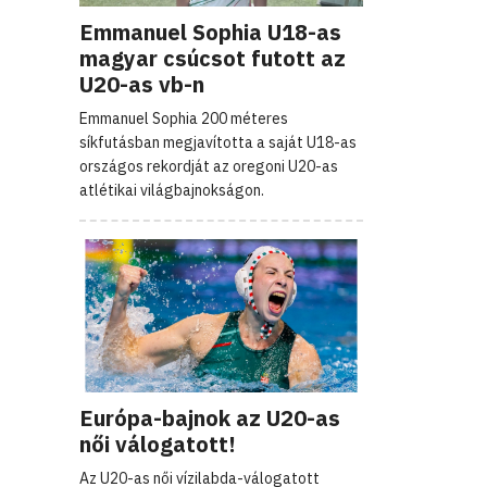
Emmanuel Sophia U18-as
magyar csúcsot futott az
U20-as vb-n
Emmanuel Sophia 200 méteres
síkfutásban megjavította a saját U18-as
országos rekordját az oregoni U20-as
atlétikai világbajnokságon.
Európa-bajnok az U20-as
női válogatott!
Az U20-as női vízilabda-válogatott