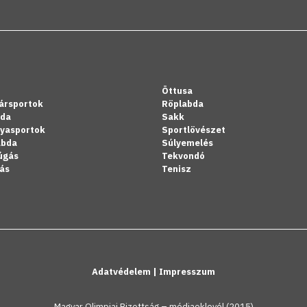
Öttusa
ársportok
Röplabda
bda
Sakk
lyasportok
Sportlövészet
abda
Súlyemelés
úgás
Tekvondó
ás
Tenisz
Adatvédelem
|
Impresszum
Magyar Olimpiai Bizottság – médiaoklevél (2015)