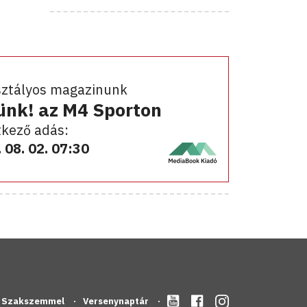
sztályos magazinunk
ünk! az M4 Sporton
kező adás:
 08. 02. 07:30
Szakszemmel
Versenynaptár