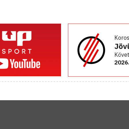
Koro
Jöv
Követ
2026.