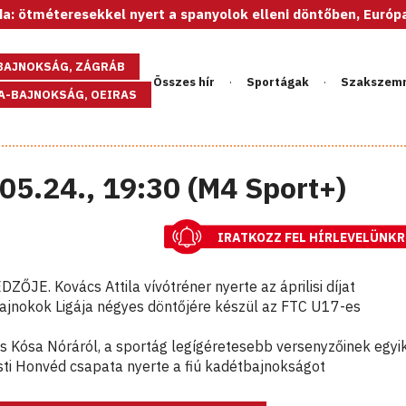
teresekkel nyert a spanyolok elleni döntőben, Európa-bajnok 
GBAJNOKSÁG, ZÁGRÁB
Összes hír
Sportágak
Szakszem
PA-BAJNOKSÁG, OEIRAS
05.24., 19:30 (M4 Sport+)
IRATKOZZ FEL HÍRLEVELÜNKR
E. Kovács Attila vívótréner nyerte az áprilisi díjat
Bajnokok Ligája négyes döntőjére készül az FTC U17-es
s Kósa Nóráról, a sportág legígéretesebb versenyzőinek egyi
i Honvéd csapata nyerte a fiú kadétbajnokságot