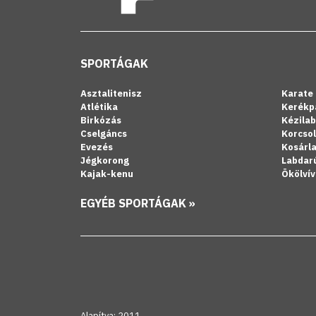
SPORTÁGAK
Asztalitenisz
Karate
Atlétika
Kerékp
Birkózás
Kézila
Cselgáncs
Korcso
Evezés
Kosárl
Jégkorong
Labdar
Kajak-kenu
Ökölvív
EGYÉB SPORTÁGAK »
Alapítva: 2011