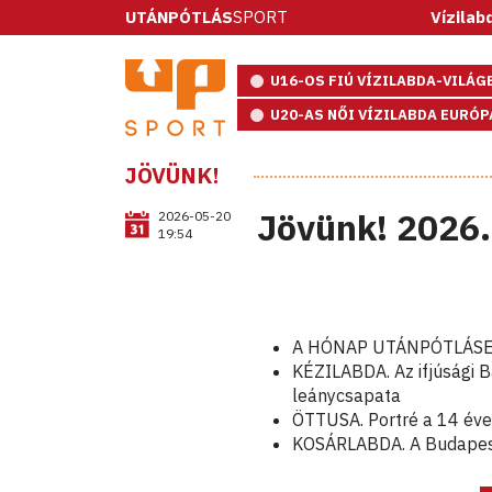
UTÁNPÓTLÁS
SPORT
Vízilabda: ötmé
U16-OS FIÚ VÍZILABDA-VILÁ
U20-AS NŐI VÍZILABDA EURÓ
JÖVÜNK!
Jövünk! 2026.
2026-05-20
19:54
A HÓNAP UTÁNPÓTLÁSEDZŐJ
KÉZILABDA. Az ifjúsági 
leánycsapata
ÖTTUSA. Portré a 14 éve
KOSÁRLABDA. A Budapest