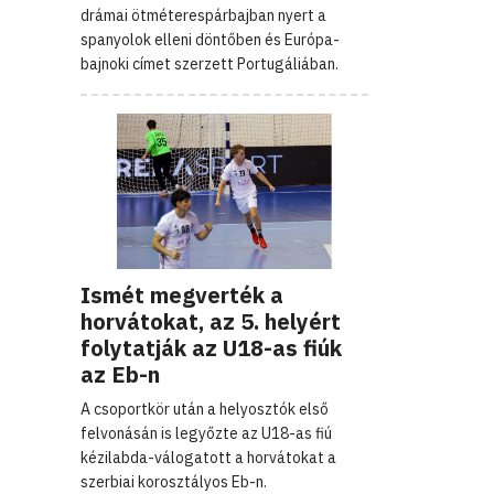
drámai ötméterespárbajban nyert a
spanyolok elleni döntőben és Európa-
bajnoki címet szerzett Portugáliában.
Ismét megverték a
horvátokat, az 5. helyért
folytatják az U18-as fiúk
az Eb-n
A csoportkör után a helyosztók első
felvonásán is legyőzte az U18-as fiú
kézilabda-válogatott a horvátokat a
szerbiai korosztályos Eb-n.