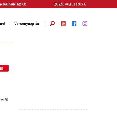
az U20-as női válogatott!
2026. augusztus 8.
mel
Versenynaptár
E!
kéről