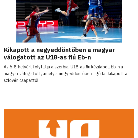
Kikapott a negyeddöntőben a magyar
válogatott az U18-as fiú Eb-n
Az 5-8. helyért folytatja a szerbiai U18-as fiú kézilabda Eb-n a
magyar válogatott, amely a negyeddöntőben .. góllal kikapott a
szlovén csapattól.