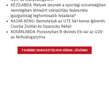
KÉZILABDA. Melyek lesznek a sportági szövetségben
nemrégiben létrejött utánpótlás-fejlesztési
igazgatóság legfontosabb feladatai?
KAJAK-KENU. Bemutatjuk az UTE két kenus ígérerét,
Csorba Zsófiát és Opavszky Rékát
KOSÁRLABDA. Pozsonyban B-divíziós Eb vár az U20-
as férfiválogatottra
TOVÁBBI KOROSZTÁLYOS HÍREK: JÖVÜNK!