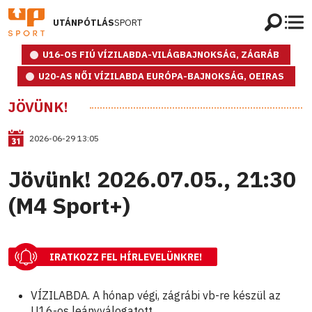
UTÁNPÓTLÁS
SPORT
U16-OS FIÚ VÍZILABDA-VILÁGBAJNOKSÁG, ZÁGRÁB
U20-AS NŐI VÍZILABDA EURÓPA-BAJNOKSÁG, OEIRAS
JÖVÜNK!
2026-06-29 13:05
Jövünk! 2026.07.05., 21:30
(M4 Sport+)
IRATKOZZ FEL HÍRLEVELÜNKRE!
VÍZILABDA. A hónap végi, zágrábi vb-re készül az
U16-os leányválogatott