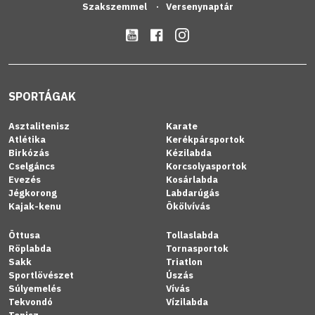
Szakszemmel
Versenynaptár
SPORTÁGAK
Asztalitenisz
Karate
Atlétika
Kerékpársportok
Birkózás
Kézilabda
Cselgáncs
Korcsolyasportok
Evezés
Kosárlabda
Jégkorong
Labdarúgás
Kajak-kenu
Ökölvívás
Öttusa
Tollaslabda
Röplabda
Tornasportok
Sakk
Triatlon
Sportlövészet
Úszás
Súlyemelés
Vívás
Tekvondó
Vízilabda