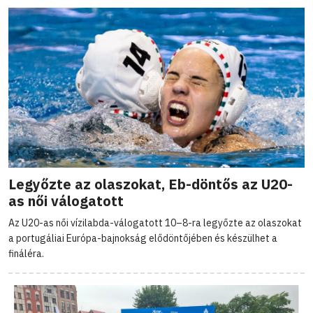
Legyőzte az olaszokat, Eb-döntős az U20-
as női válogatott
Az U20-as női vízilabda-válogatott 10–8-ra legyőzte az olaszokat
a portugáliai Európa-bajnokság elődöntőjében és készülhet a
fináléra.