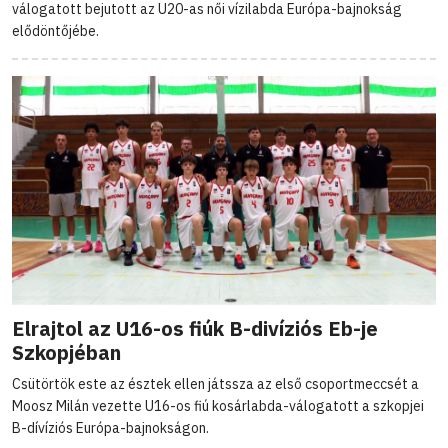
válogatott bejutott az U20-as női vízilabda Európa-bajnokság
elődöntőjébe.
Elrajtol az U16-os fiúk B-divíziós Eb-je
Szkopjéban
Csütörtök este az észtek ellen játssza az első csoportmeccsét a
Moosz Milán vezette U16-os fiú kosárlabda-válogatott a szkopjei
B-dívíziós Európa-bajnokságon.