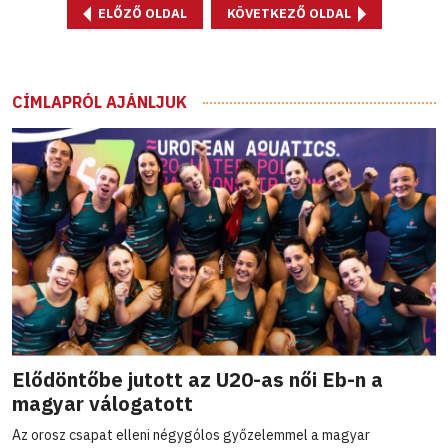
ELŐZŐ OLDAL
KÖVETKEZŐ OLDAL
CÍMLAPRÓL AJÁNLJUK
Elődöntőbe jutott az U20-as női Eb-n a
magyar válogatott
Az orosz csapat elleni négygólos győzelemmel a magyar