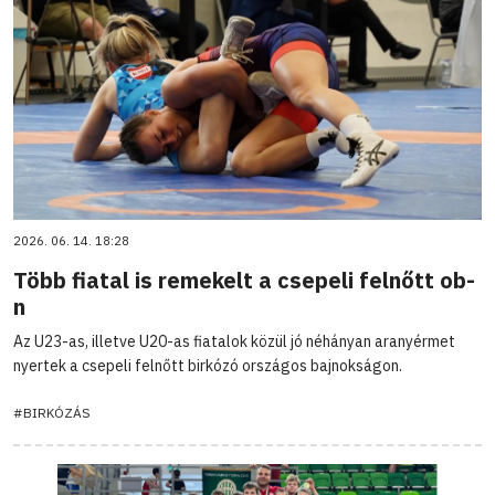
2026. 06. 14. 18:28
Több fiatal is remekelt a csepeli felnőtt ob-
n
Az U23-as, illetve U20-as fiatalok közül jó néhányan aranyérmet
nyertek a csepeli felnőtt birkózó országos bajnokságon.
#BIRKÓZÁS