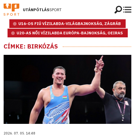
UTÁNPÓTLÁS
SPORT
U16-OS FIÚ VÍZILABDA-VILÁGBAJNOKSÁG, ZÁGRÁB
U20-AS NŐI VÍZILABDA EURÓPA-BAJNOKSÁG, OEIRAS
CÍMKE: BIRKÓZÁS
2026. 07. 05. 14:48