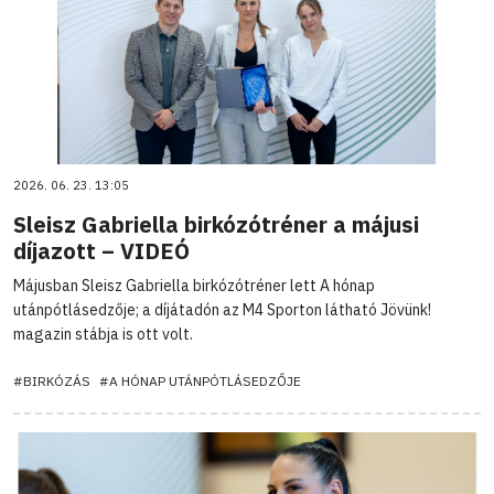
2026. 06. 23. 13:05
Sleisz Gabriella birkózótréner a májusi
díjazott – VIDEÓ
Májusban Sleisz Gabriella birkózótréner lett A hónap
utánpótlásedzője; a díjátadón az M4 Sporton látható Jövünk!
magazin stábja is ott volt.
#BIRKÓZÁS
#A HÓNAP UTÁNPÓTLÁSEDZŐJE