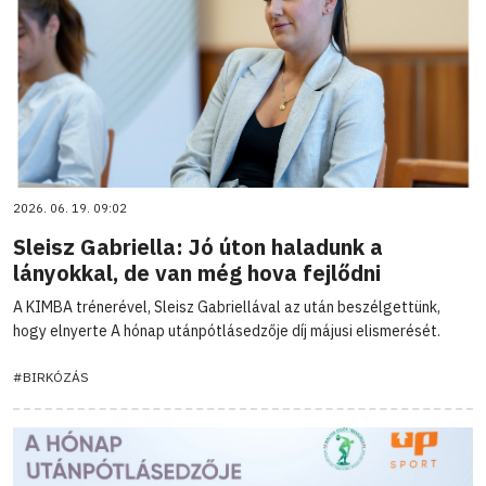
2026. 06. 19. 09:02
Sleisz Gabriella: Jó úton haladunk a
lányokkal, de van még hova fejlődni
A KIMBA trénerével, Sleisz Gabriellával az után beszélgettünk,
hogy elnyerte A hónap utánpótlásedzője díj májusi elismerését.
#BIRKÓZÁS