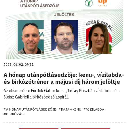
2026. 06. 02. 09:11
A hónap utánpótlásedzője: kenu-, vízilabda-
és birkózótréner a májusi díj három jelöltje
Az elismerésre Fürdök Gábor kenu-, Létay Krisztián vízilabda- és
Sleisz Gabriella birkózóedző aspirál.
#A HÓNAP UTÁNPÓTLÁSEDZŐJE
#KAJAK-KENU
#VÍZILABDA
#BIRKÓZÁS