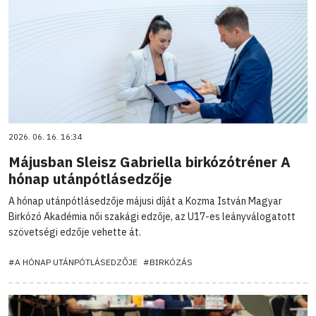
2026. 06. 16. 16:34
Májusban Sleisz Gabriella birkózótréner A
hónap utánpótlásedzője
A hónap utánpótlásedzője májusi díját a Kozma István Magyar
Birkózó Akadémia női szakági edzője, az U17-es leányválogatott
szövetségi edzője vehette át.
#A HÓNAP UTÁNPÓTLÁSEDZŐJE
#BIRKÓZÁS