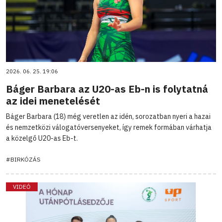
2026. 06. 25. 19:06
Báger Barbara az U20-as Eb-n is folytatná
az idei menetelését
Báger Barbara (18) még veretlen az idén, sorozatban nyeri a hazai
és nemzetközi válogatóversenyeket, így remek formában várhatja
a közelgő U20-as Eb-t.
#BIRKÓZÁS
VIDEÓ