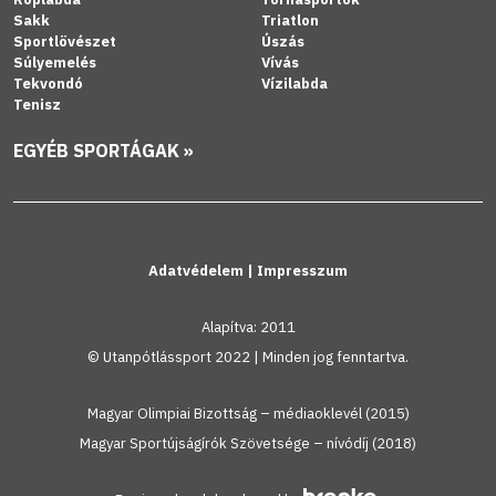
Sakk
Triatlon
Sportlövészet
Úszás
Súlyemelés
Vívás
Tekvondó
Vízilabda
Tenisz
EGYÉB SPORTÁGAK »
Adatvédelem
|
Impresszum
Alapítva: 2011
© Utanpótlássport 2022 | Minden jog fenntartva.
Magyar Olimpiai Bizottság – médiaoklevél (2015)
Magyar Sportújságírók Szövetsége – nívódíj (2018)