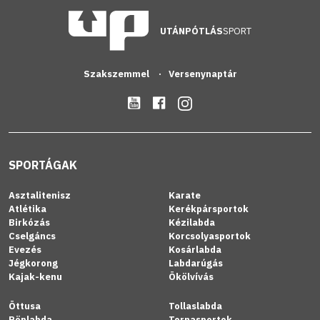
UTÁNPÓTLÁS
SPORT
Szakszemmel
Versenynaptár
SPORTÁGAK
Asztalitenisz
Karate
Atlétika
Kerékpársportok
Birkózás
Kézilabda
Cselgáncs
Korcsolyasportok
Evezés
Kosárlabda
Jégkorong
Labdarúgás
Kajak-kenu
Ökölvívás
Öttusa
Tollaslabda
Röplabda
Tornasportok