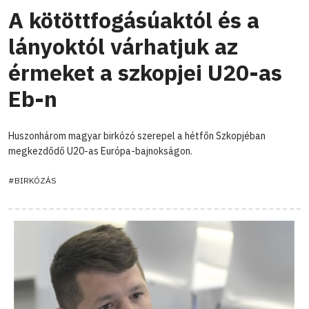
A kötöttfogásúaktól és a
lányoktól várhatjuk az
érmeket a szkopjei U20-as
Eb-n
Huszonhárom magyar birkózó szerepel a hétfőn Szkopjéban
megkezdődő U20-as Európa-bajnokságon.
#BIRKÓZÁS