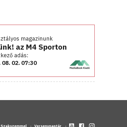
sztályos magazinunk
ünk! az M4 Sporton
kező adás:
 08. 02. 07:30
Szakszemmel
Versenynaptár