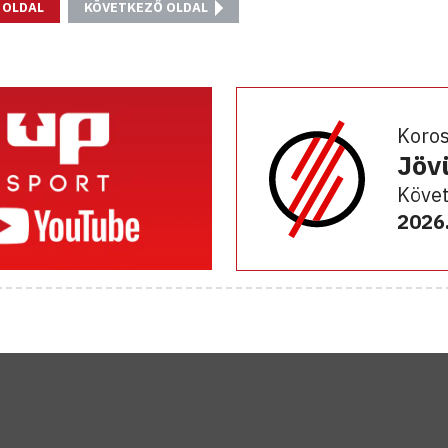
 OLDAL
KÖVETKEZŐ OLDAL
Koro
Jöv
Követ
2026.