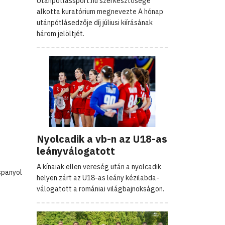
Utanpotlassport.hu szerkesztősége
alkotta kuratórium megnevezte A hónap
utánpótlásedzője díj júliusi kiírásának
három jelöltjét.
Nyolcadik a vb-n az U18-as
leányválogatott
A kínaiak ellen vereség után a nyolcadik
spanyol
helyen zárt az U18-as leány kézilabda-
válogatott a romániai világbajnokságon.