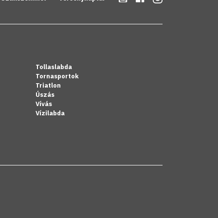
Tollaslabda
Tornasportok
Triatlon
Úszás
Vívás
Vízilabda