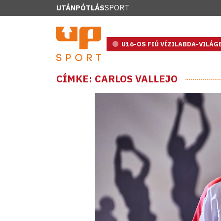
UTÁNPÓTLÁS
SPORT
U16-OS FIÚ VÍZILABDA-VILÁ
CÍMKE: CARLOS VALLEJO