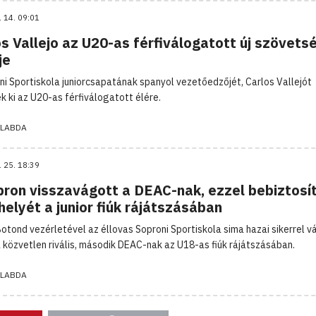
. 14. 09:01
s Vallejo az U20-as férfiválogatott új szövetsé
je
ni Sportiskola juniorcsapatának spanyol vezetőedzőjét, Carlos Vallejót
k ki az U20-as férfiválogatott élére.
LABDA
. 25. 18:39
pron visszavágott a DEAC-nak, ezzel bebiztosí
helyét a junior fiúk rájátszásában
Botond vezérletével az éllovas Soproni Sportiskola sima hazai sikerrel v
a közvetlen rivális, második DEAC-nak az U18-as fiúk rájátszásában.
LABDA