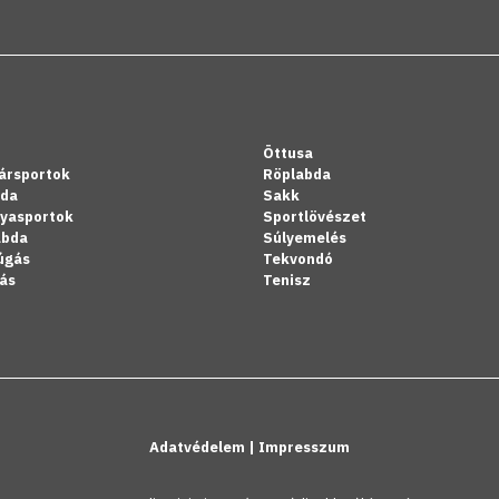
Öttusa
ársportok
Röplabda
bda
Sakk
lyasportok
Sportlövészet
abda
Súlyemelés
úgás
Tekvondó
ás
Tenisz
Adatvédelem
|
Impresszum