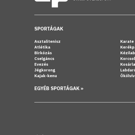
SPORTÁGAK
Asztalitenisz
Karate
Atlétika
Kerékp
Birkózás
Kézila
Cselgáncs
Korcso
Evezés
Kosárl
Jégkorong
Labdar
Kajak-kenu
Ökölvív
EGYÉB SPORTÁGAK »