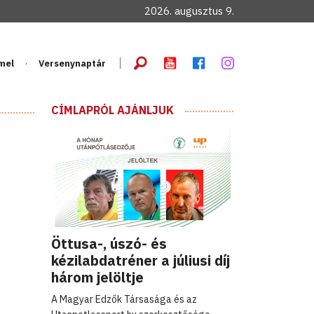
2026. augusztus 9.
mel
Versenynaptár
CÍMLAPRÓL AJÁNLJUK
Öttusa-, úszó- és
kézilabdatréner a júliusi díj
három jelöltje
A Magyar Edzők Társasága és az