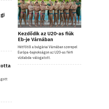
gi
Kezdődik az U20-as fiúk
Eb-je Várnában
Hétfőtől a bulgáriai Várnában szerepel
Európa-bajnokságon az U20-as férfi
vízilabda-válogatott.
totta
ágott