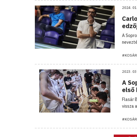
2024. 01
Carlo
edző
A Sopro
nevezté
#KOSÁR
2023. 03
A So
első 
Flasár 
vissza 
#KOSÁR