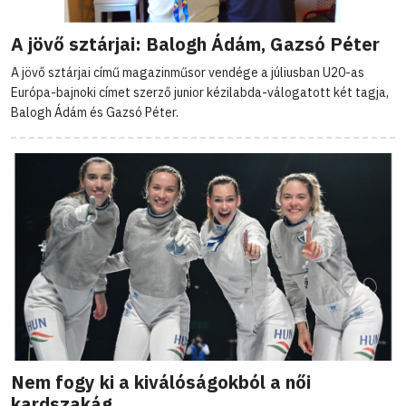
A jövő sztárjai: Balogh Ádám, Gazsó Péter
A jövő sztárjai című magazinműsor vendége a júliusban U20-as
Európa-bajnoki címet szerző junior kézilabda-válogatott két tagja,
Balogh Ádám és Gazsó Péter.
Nem fogy ki a kiválóságokból a női
kardszakág