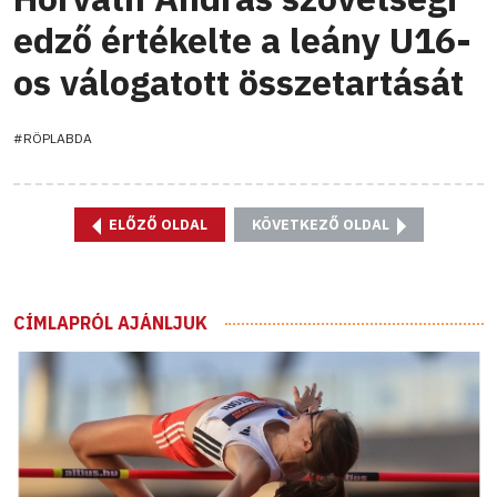
edző értékelte a leány U16-
os válogatott összetartását
#RÖPLABDA
ELŐZŐ OLDAL
KÖVETKEZŐ OLDAL
CÍMLAPRÓL AJÁNLJUK