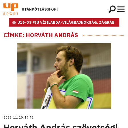
UTÁNPÓTLÁS
SPORT
U16-OS FIÚ VÍZILABDA-VILÁGBAJNOKSÁG, ZÁGRÁB
CÍMKE: HORVÁTH ANDRÁS
2022. 11. 10. 17:45
Horváth András szövetségi