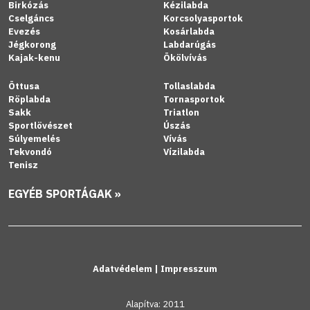
Birkózás
Kézilabda
Cselgáncs
Korcsolyasportok
Evezés
Kosárlabda
Jégkorong
Labdarúgás
Kajak-kenu
Ökölvívás
Öttusa
Tollaslabda
Röplabda
Tornasportok
Sakk
Triatlon
Sportlövészet
Úszás
Súlyemelés
Vívás
Tekvondó
Vízilabda
Tenisz
EGYÉB SPORTÁGAK »
Adatvédelem
|
Impresszum
Alapítva: 2011