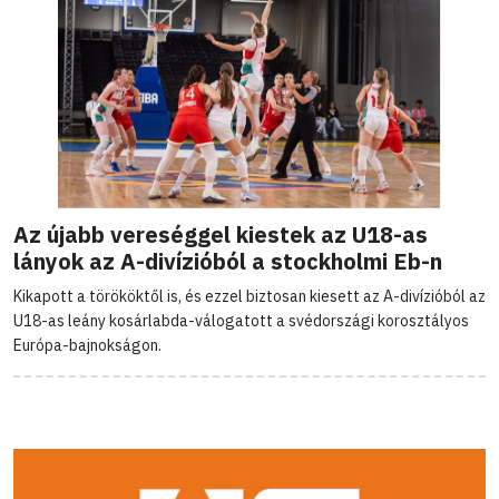
Az újabb vereséggel kiestek az U18-as
lányok az A-divízióból a stockholmi Eb-n
Kikapott a törököktől is, és ezzel biztosan kiesett az A-divízióból az
U18-as leány kosárlabda-válogatott a svédországi korosztályos
Európa-bajnokságon.