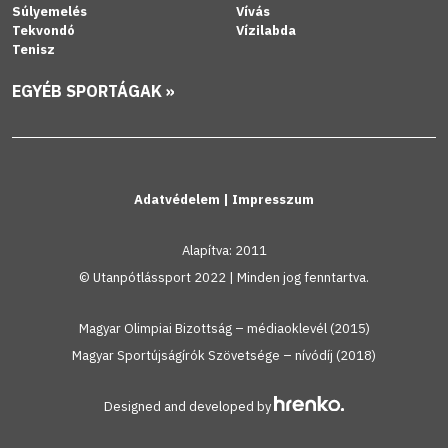
Súlyemelés
Vívás
Tekvondó
Vízilabda
Tenisz
EGYÉB SPORTÁGAK »
Adatvédelem
|
Impresszum
Alapítva: 2011
© Utanpótlássport 2022 | Minden jog fenntartva.
Magyar Olimpiai Bizottság – médiaoklevél (2015)
Magyar Sportújságírók Szövetsége – nívódíj (2018)
Designed and developed by