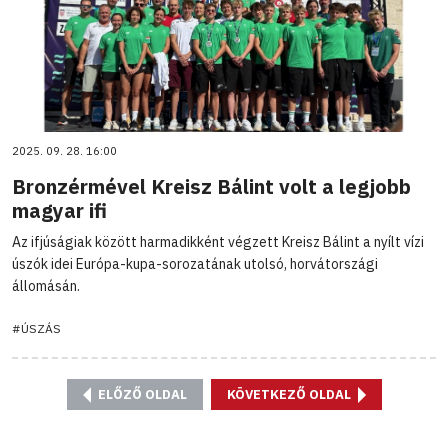
2025. 09. 28. 16:00
Bronzérmével Kreisz Bálint volt a legjobb
magyar ifi
Az ifjúságiak között harmadikként végzett Kreisz Bálint a nyílt vízi
úszók idei Európa-kupa-sorozatának utolsó, horvátországi
állomásán.
#ÚSZÁS
ELŐZŐ OLDAL
KÖVETKEZŐ OLDAL