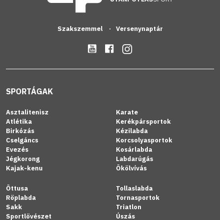
Szakszemmel
Versenynaptár
SPORTÁGAK
Asztalitenisz
Karate
Atlétika
Kerékpársportok
Birkózás
Kézilabda
Cselgáncs
Korcsolyasportok
Evezés
Kosárlabda
Jégkorong
Labdarúgás
Kajak-kenu
Ökölvívás
Öttusa
Tollaslabda
Röplabda
Tornasportok
Sakk
Triatlon
Sportlövészet
Úszás