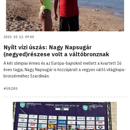
2025. 10. 12. 09:00
Nyílt vízi úszás: Nagy Napsugár
(negyed)részese volt a váltóbronznak
A két olimpiai érmes és az Európa-bajnoknő mellett a kvartett 16
éves tagja, Nagy Napsugár is hozzájárult a vegyes váltó világkupa-
bronzérméhez Szardínián.
#ÚSZÁS