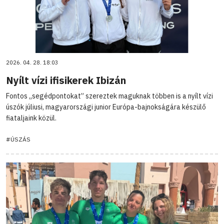
2026. 04. 28. 18:03
Nyílt vízi ifisikerek Ibizán
Fontos „segédpontokat” szereztek maguknak többen is a nyílt vízi
úszók júliusi, magyarországi junior Európa-bajnokságára készülő
fiataljaink közül.
#ÚSZÁS