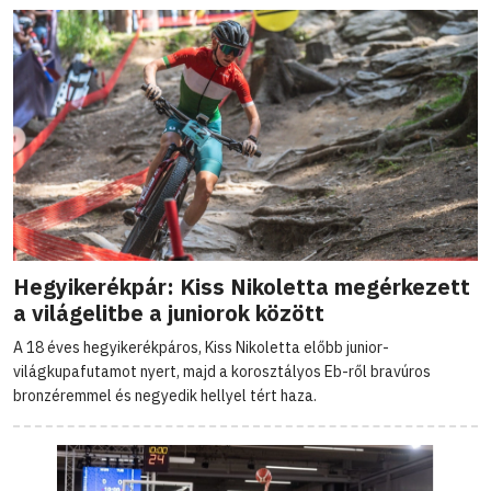
Hegyikerékpár: Kiss Nikoletta megérkezett
a világelitbe a juniorok között
A 18 éves hegyikerékpáros, Kiss Nikoletta előbb junior-
világkupafutamot nyert, majd a korosztályos Eb-ről bravúros
bronzéremmel és negyedik hellyel tért haza.