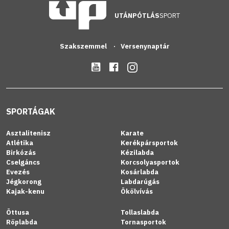
UTÁNPÓTLÁS
SPORT
Szakszemmel
Versenynaptár
SPORTÁGAK
Asztalitenisz
Karate
Atlétika
Kerékpársportok
Birkózás
Kézilabda
Cselgáncs
Korcsolyasportok
Evezés
Kosárlabda
Jégkorong
Labdarúgás
Kajak-kenu
Ökölvívás
Öttusa
Tollaslabda
Röplabda
Tornasportok