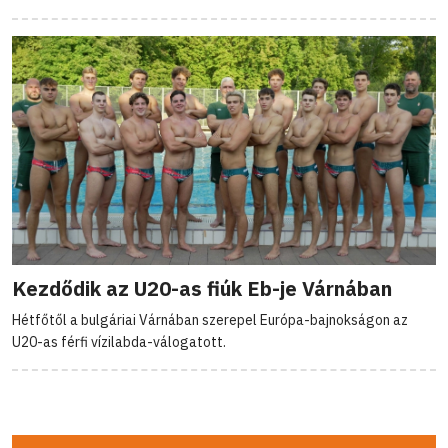
Kezdődik az U20-as fiúk Eb-je Várnában
Hétfőtől a bulgáriai Várnában szerepel Európa-bajnokságon az
U20-as férfi vízilabda-válogatott.