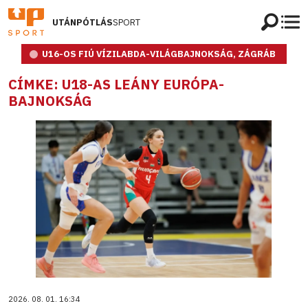
UTÁNPÓTLÁS
SPORT
U16-OS FIÚ VÍZILABDA-VILÁGBAJNOKSÁG, ZÁGRÁB
CÍMKE: U18-AS LEÁNY EURÓPA-
BAJNOKSÁG
2026. 08. 01. 16:34