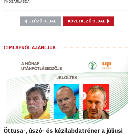
#KOSÁRLABDA
ELŐZŐ OLDAL
KÖVETKEZŐ OLDAL
CÍMLAPRÓL AJÁNLJUK
Öttusa-, úszó- és kézilabdatréner a júliusi