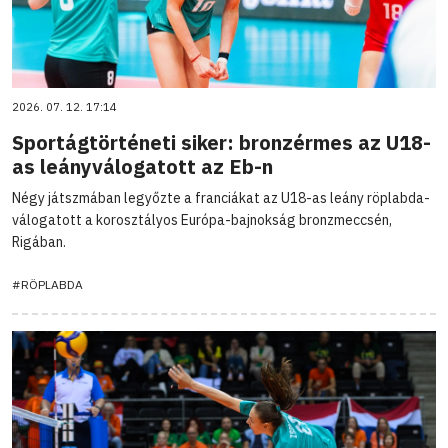
2026. 07. 12. 17:14
Sportágtörténeti siker: bronzérmes az U18-
as leányválogatott az Eb-n
Négy játszmában legyőzte a franciákat az U18-as leány röplabda-
válogatott a korosztályos Európa-bajnokság bronzmeccsén,
Rigában.
#RÖPLABDA