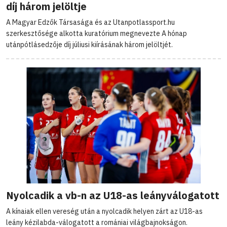
díj három jelöltje
A Magyar Edzők Társasága és az Utanpotlassport.hu
szerkesztősége alkotta kuratórium megnevezte A hónap
utánpótlásedzője díj júliusi kiírásának három jelöltjét.
Nyolcadik a vb-n az U18-as leányválogatott
A kínaiak ellen vereség után a nyolcadik helyen zárt az U18-as
leány kézilabda-válogatott a romániai világbajnokságon.