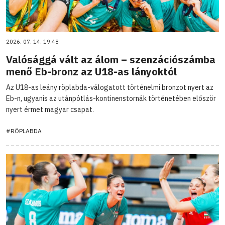
2026. 07. 14. 19:48
Valósággá vált az álom – szenzációszámba
menő Eb-bronz az U18-as lányoktól
Az U18-as leány röplabda-válogatott történelmi bronzot nyert az
Eb-n, ugyanis az utánpótlás-kontinenstornák történetében először
nyert érmet magyar csapat.
#RÖPLABDA