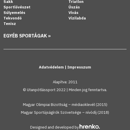
Sakk
Triatlon
Sportlövészet
Úszás
Súlyemelés
Vívás
Tekvondó
Vízilabda
Tenisz
EGYÉB SPORTÁGAK »
Adatvédelem
|
Impresszum
Alapítva: 2011
© Utanpótlássport 2022 | Minden jog fenntartva.
Magyar Olimpiai Bizottság – médiaoklevél (2015)
Magyar Sportújságírók Szövetsége – nívódíj (2018)
Designed and developed by