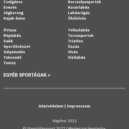
Cselgáncs
Korcsolyasportok
Evezés
Kosárlabda
Jégkorong
Labdarúgás
Kajak-kenu
Ökölvívás
Öttusa
Tollaslabda
Röplabda
Tornasportok
Sakk
Triatlon
Sportlövészet
Úszás
Súlyemelés
Vívás
Tekvondó
Vízilabda
Tenisz
EGYÉB SPORTÁGAK »
Adatvédelem
|
Impresszum
Alapítva: 2011
© Utanpótlássport 2022 | Minden jog fenntartva.