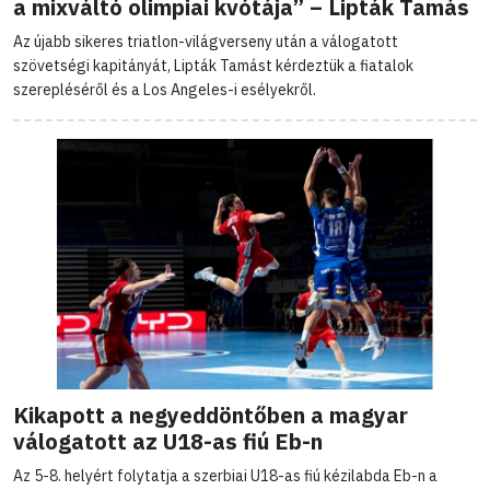
a mixváltó olimpiai kvótája” – Lipták Tamás
Az újabb sikeres triatlon-világverseny után a válogatott
szövetségi kapitányát, Lipták Tamást kérdeztük a fiatalok
szerepléséről és a Los Angeles-i esélyekről.
Kikapott a negyeddöntőben a magyar
válogatott az U18-as fiú Eb-n
Az 5-8. helyért folytatja a szerbiai U18-as fiú kézilabda Eb-n a