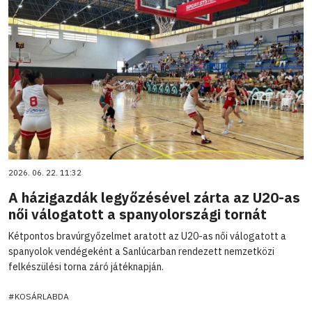
2026. 06. 22. 11:32
A házigazdák legyőzésével zárta az U20-as
női válogatott a spanyolországi tornát
Kétpontos bravúrgyőzelmet aratott az U20-as női válogatott a
spanyolok vendégeként a Sanlúcarban rendezett nemzetközi
felkészülési torna záró játéknapján.
#KOSÁRLABDA