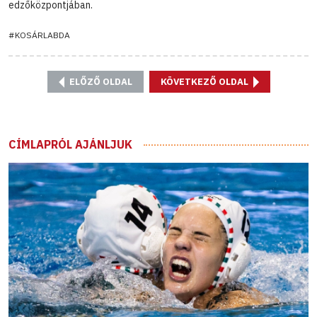
edzőközpontjában.
#KOSÁRLABDA
ELŐZŐ OLDAL
KÖVETKEZŐ OLDAL
CÍMLAPRÓL AJÁNLJUK