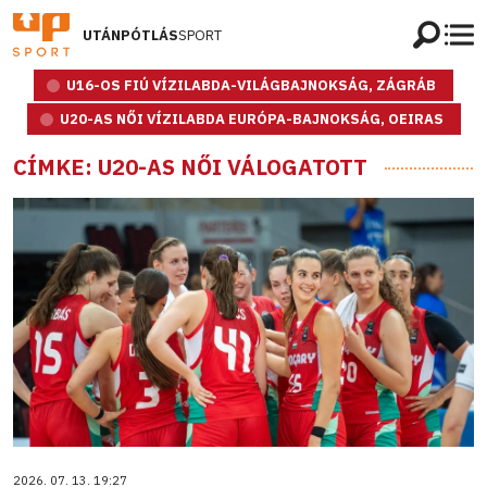
UTÁNPÓTLÁS
SPORT
U16-OS FIÚ VÍZILABDA-VILÁGBAJNOKSÁG, ZÁGRÁB
U20-AS NŐI VÍZILABDA EURÓPA-BAJNOKSÁG, OEIRAS
CÍMKE: U20-AS NŐI VÁLOGATOTT
2026. 07. 13. 19:27