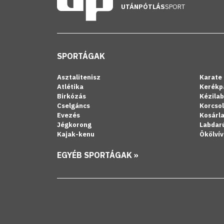
UTÁNPÓTLÁS
SPORT
SPORTÁGAK
Asztalitenisz
Karate
Atlétika
Kerékp
Birkózás
Kézila
Cselgáncs
Korcso
Evezés
Kosárl
Jégkorong
Labdar
Kajak-kenu
Ökölvív
EGYÉB SPORTÁGAK »