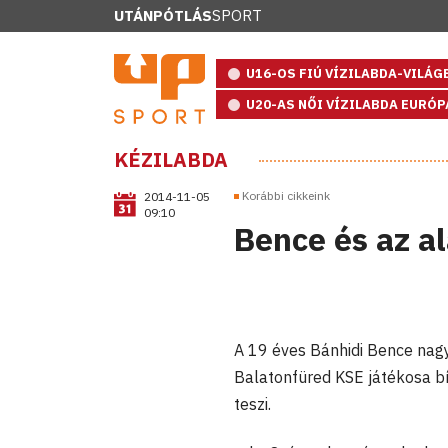
UTÁNPÓTLÁS
SPORT
U16-OS FIÚ VÍZILABDA-VILÁ
U20-AS NŐI VÍZILABDA EURÓ
KÉZILABDA
Korábbi cikkeink
2014-11-05
09:10
Bence és az a
A 19 éves Bánhidi Bence nagy
Balatonfüred KSE játékosa bí
teszi.