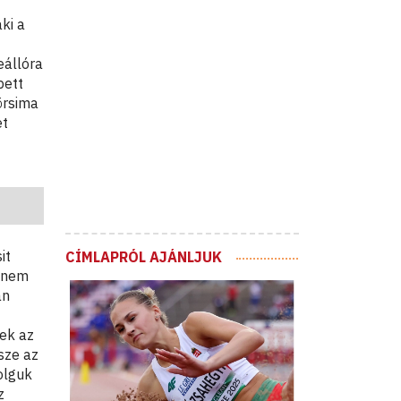
ki a
eállóra
pett
örsima
et
it
CÍMLAPRÓL AJÁNLJUK
ennem
an
nek az
sze az
dolguk
z