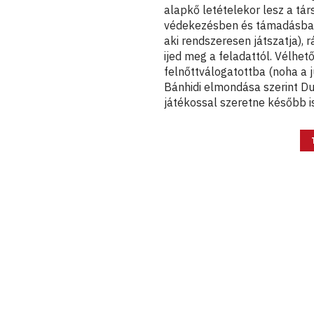
alapkő letételekor lesz a tár
védekezésben és támadásban 
aki rendszeresen játszatja),
ijed meg a feladattól. Vélhe
felnőttválogatottba (noha a 
Bánhidi elmondása szerint Du
játékossal szeretne később i