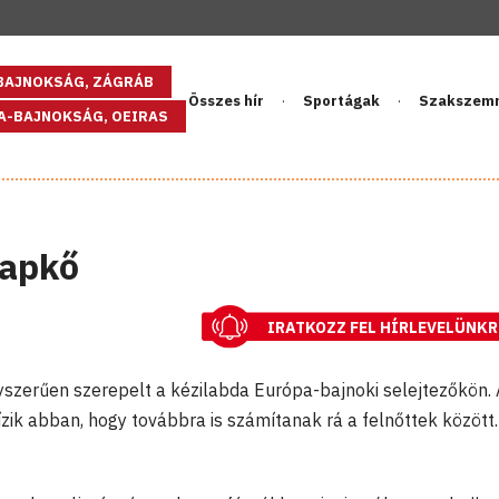
GBAJNOKSÁG, ZÁGRÁB
Összes hír
Sportágak
Szakszem
PA-BAJNOKSÁG, OEIRAS
lapkő
IRATKOZZ FEL HÍRLEVELÜNKR
szerűen szerepelt a kézilabda Európa-bajnoki selejtezőkön. 
zik abban, hogy továbbra is számítanak rá a felnőttek között