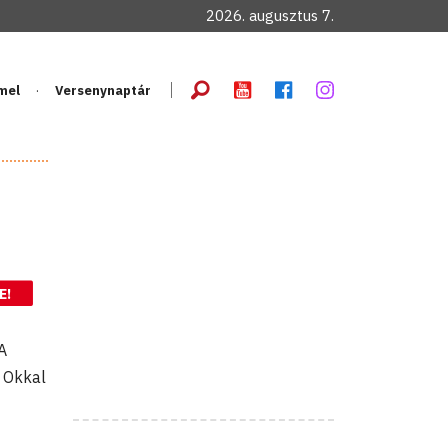
2026. augusztus 7.
mel
Versenynaptár
E!
A
. Okkal