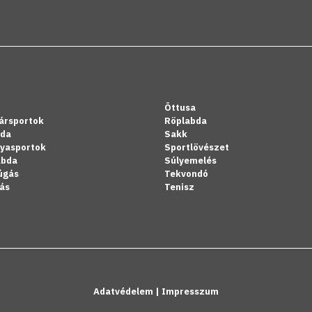
Öttusa
ársportok
Röplabda
bda
Sakk
lyasportok
Sportlövészet
abda
Súlyemelés
úgás
Tekvondó
ás
Tenisz
Adatvédelem
|
Impresszum