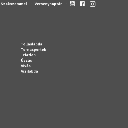
Szakszemmel
Versenynaptár
Tollaslabda
Tornasportok
Triatlon
Úszás
Vívás
Vízilabda