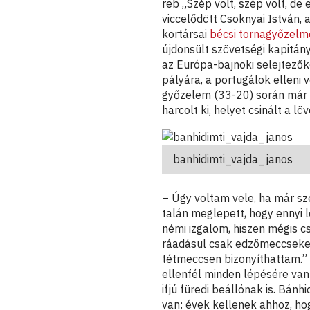
reb
„Szép volt, szép volt, de
viccelődött Csoknyai István, 
kortársai
bécsi tornagyőzelm
újdonsült szövetségi kapitány
az Európa-bajnoki selejtezők
pályára, a portugálok elleni 
győzelem (33-20) során már n
harcolt ki, helyet csinált a lö
banhidimti_vajda_janos
– Úgy voltam vele, ha már sz
talán meglepett, hogy ennyi 
némi izgalom, hiszen mégis cs
ráadásul csak edzőmeccseken 
tétmeccsen bizonyíthattam.” 
ellenfél minden lépésére van
ifjú füredi beállónak is. Bánh
van: évek kellenek ahhoz, ho