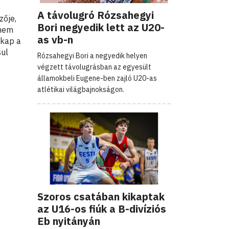
A távolugró Rózsahegyi
zője,
Bori negyedik lett az U20-
 nem
as vb-n
 kap a
sul
Rózsahegyi Bori a negyedik helyen
végzett távolugrásban az egyesült
államokbeli Eugene-ben zajló U20-as
atlétikai világbajnokságon.
Szoros csatában kikaptak
az U16-os fiúk a B-divíziós
Eb nyitányán