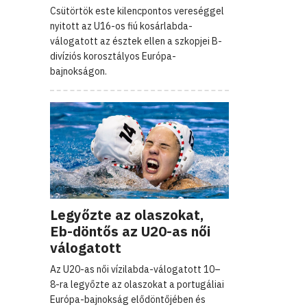
Csütörtök este kilencpontos vereséggel
nyitott az U16-os fiú kosárlabda-
válogatott az észtek ellen a szkopjei B-
divíziós korosztályos Európa-
bajnokságon.
Legyőzte az olaszokat,
Eb-döntős az U20-as női
válogatott
Az U20-as női vízilabda-válogatott 10–
8-ra legyőzte az olaszokat a portugáliai
Európa-bajnokság elődöntőjében és