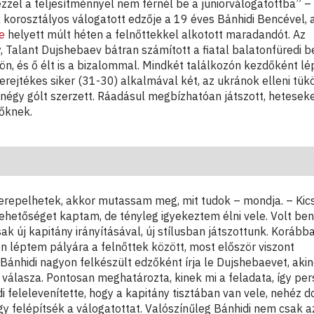
 ezzel a teljesítménnyel nem férnél be a juniorválogatottba” –
a korosztályos válogatott edzője a 19 éves Bánhidi Bencével, a
e
helyett múlt héten a felnőttekkel alkotott maradandót. Az
, Talant Dujshebaev bátran számított a fiatal balatonfüredi b
ön, és ő élt is a bizalommal. Mindkét találkozón kezdőként lé
verejtékes siker (31-30) alkalmával két, az ukránok elleni tük
égy gólt szerzett. Ráadásul megbízhatóan játszott, hetesek
vőknek.
erepelhetek, akkor mutassam meg, mit tudok – mondja. – Kics
lehetőséget kaptam, de tényleg igyekeztem élni vele. Volt b
ak új kapitány irányításával, új stílusban játszottunk. Korább
léptem pályára a felnőttek között, most először viszont
Bánhidi nagyon felkészült edzőként írja le Dujshebaevet, aki
 válasza. Pontosan meghatározta, kinek mi a feladata, így per
idi felelevenítette, hogy a kapitány tisztában van vele, nehéz 
gy felépítsék a válogatottat. Valószínűleg Bánhidi nem csak a