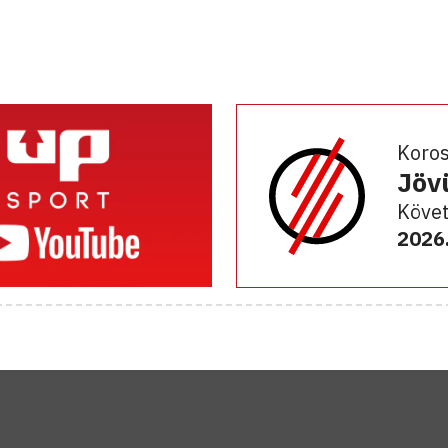
Koro
Jöv
Követ
2026.