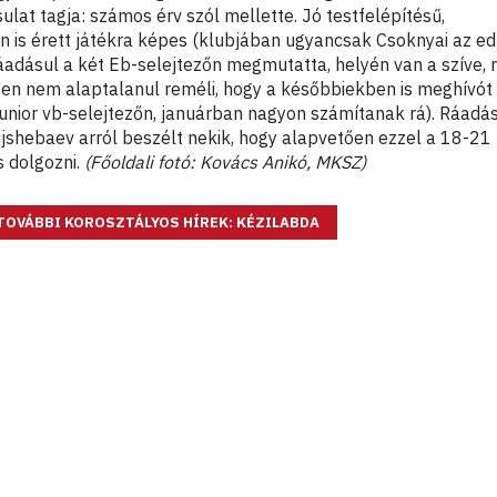
sulat tagja: számos érv szól mellette. Jó testfelépítésű,
is érett játékra képes (klubjában ugyancsak Csoknyai az ed
 ráadásul a két Eb-selejtezőn megmutatta, helyén van a szíve,
tően nem alaptalanul reméli, hogy a későbbiekben is meghívót
junior vb-selejtezőn, januárban nagyon számítanak rá). Ráadá
jshebaev arról beszélt nekik, hogy alapvetően ezzel a 18-21
s dolgozni.
(Főoldali fotó: Kovács Anikó, MKSZ)
TOVÁBBI KOROSZTÁLYOS HÍREK: KÉZILABDA