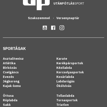
UTÁNPÓTLÁS
SPORT
Szakszemmel
Versenynaptár
SPORTÁGAK
Asztalitenisz
Karate
Atlétika
Kerékpársportok
Birkózás
Kézilabda
Cselgáncs
Korcsolyasportok
Evezés
Kosárlabda
Jégkorong
Labdarúgás
Kajak-kenu
Ökölvívás
Öttusa
Tollaslabda
Röplabda
Tornasportok
Sakk
Triatlon