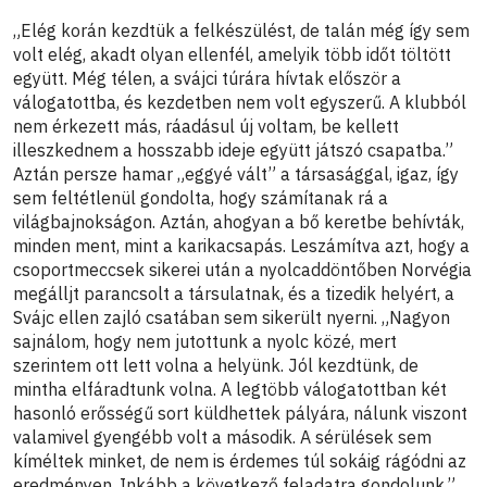
„Elég korán kezdtük a felkészülést, de talán még így sem
volt elég, akadt olyan ellenfél, amelyik több időt töltött
együtt. Még télen, a svájci túrára hívtak először a
válogatottba, és kezdetben nem volt egyszerű. A klubból
nem érkezett más, ráadásul új voltam, be kellett
illeszkednem a hosszabb ideje együtt játszó csapatba.”
Aztán persze hamar „eggyé vált” a társasággal, igaz, így
sem feltétlenül gondolta, hogy számítanak rá a
világbajnokságon. Aztán, ahogyan a bő keretbe behívták,
minden ment, mint a karikacsapás. Leszámítva azt, hogy a
csoportmeccsek sikerei után a nyolcaddöntőben Norvégia
megálljt parancsolt a társulatnak, és a tizedik helyért, a
Svájc ellen zajló csatában sem sikerült nyerni. „Nagyon
sajnálom, hogy nem jutottunk a nyolc közé, mert
szerintem ott lett volna a helyünk. Jól kezdtünk, de
mintha elfáradtunk volna. A legtöbb válogatottban két
hasonló erősségű sort küldhettek pályára, nálunk viszont
valamivel gyengébb volt a második. A sérülések sem
kíméltek minket, de nem is érdemes túl sokáig rágódni az
eredményen. Inkább a következő feladatra gondolunk.”