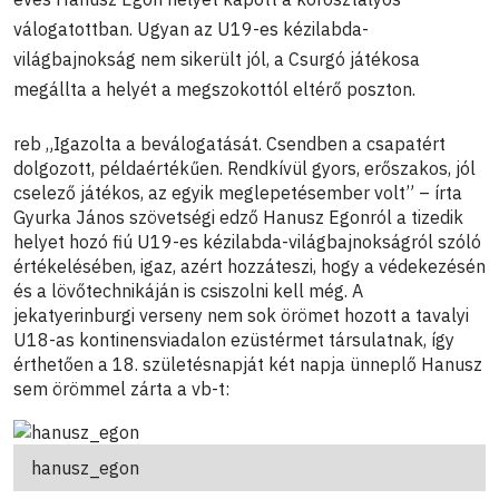
válogatottban. Ugyan az U19-es kézilabda-
világbajnokság nem sikerült jól, a Csurgó játékosa
megállta a helyét a megszokottól eltérő poszton.
reb
„Igazolta a beválogatását. Csendben a csapatért
dolgozott, példaértékűen. Rendkívül gyors, erőszakos, jól
cselező játékos, az egyik meglepetésember volt” – írta
Gyurka János szövetségi edző Hanusz Egonról a tizedik
helyet hozó fiú U19-es kézilabda-világbajnokságról szóló
értékelésében, igaz, azért hozzáteszi, hogy a védekezésén
és a lövőtechnikáján is csiszolni kell még. A
jekatyerinburgi verseny nem sok örömet hozott a tavalyi
U18-as kontinensviadalon ezüstérmet társulatnak, így
érthetően a 18. születésnapját két napja ünneplő Hanusz
sem örömmel zárta a vb-t:
hanusz_egon