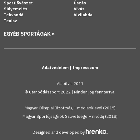
Sportlövészet
Úszás
Súlyemelés
Vívás
Tekvondó
Vízilabda
Tenisz
EGYÉB SPORTÁGAK »
Adatvédelem
|
Impresszum
Alapítva: 2011
© Utanpótlássport 2022 | Minden jog fenntartva.
Magyar Olimpiai Bizottság – médiaoklevél (2015)
Magyar Sportújságírók Szövetsége – nívódíj (2018)
Designed and developed by