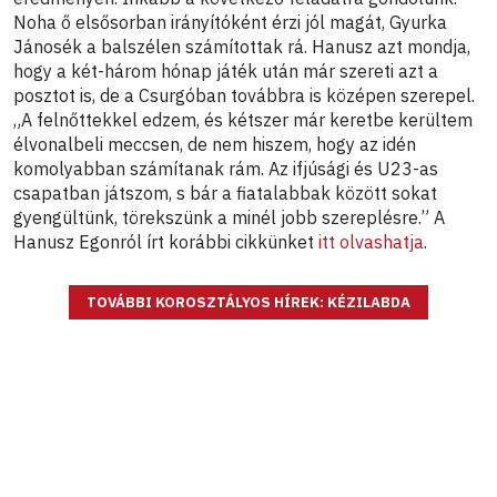
Noha ő elsősorban irányítóként érzi jól magát, Gyurka
Jánosék a balszélen számítottak rá. Hanusz azt mondja,
hogy a két-három hónap játék után már szereti azt a
posztot is, de a Csurgóban továbbra is középen szerepel.
„A felnőttekkel edzem, és kétszer már keretbe kerültem
élvonalbeli meccsen, de nem hiszem, hogy az idén
komolyabban számítanak rám. Az ifjúsági és U23-as
csapatban játszom, s bár a fiatalabbak között sokat
gyengültünk, törekszünk a minél jobb szereplésre.” A
Hanusz Egonról írt korábbi cikkünket
itt olvashatja
.
TOVÁBBI KOROSZTÁLYOS HÍREK: KÉZILABDA