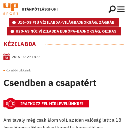
UTÁNPÓTLÁS
SPORT
U16-OS FIÚ VÍZILABDA-VILÁGBAJNOKSÁG, ZÁGRÁB
U20-AS NŐI VÍZILABDA EURÓPA-BAJNOKSÁG, OEIRAS
KÉZILABDA
2015-09-27 18:33
Korábbi cikkeink
Csendben a csapatért
IRATKOZZ FEL HÍRLEVELÜNKRE!
Ami tavaly még csak álom volt, az idén valóság lett: a 18
éves Hanusz Egon helyet kapott a korosztályos