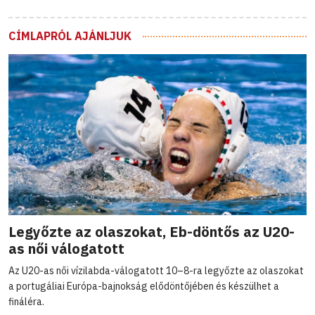
CÍMLAPRÓL AJÁNLJUK
Legyőzte az olaszokat, Eb-döntős az U20-
as női válogatott
Az U20-as női vízilabda-válogatott 10–8-ra legyőzte az olaszokat
a portugáliai Európa-bajnokság elődöntőjében és készülhet a
fináléra.