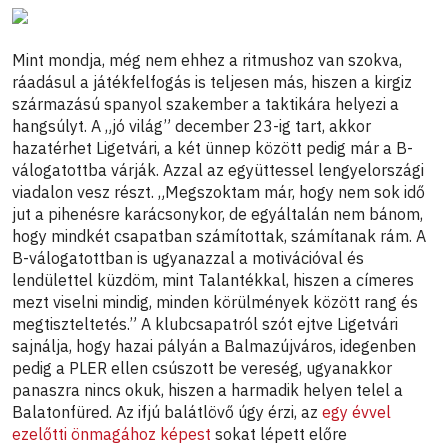
Mint mondja, még nem ehhez a ritmushoz van szokva,
ráadásul a játékfelfogás is teljesen más, hiszen a kirgiz
származású spanyol szakember a taktikára helyezi a
hangsúlyt. A „jó világ” december 23-ig tart, akkor
hazatérhet Ligetvári, a két ünnep között pedig már a B-
válogatottba várják. Azzal az együttessel lengyelországi
viadalon vesz részt. „Megszoktam már, hogy nem sok idő
jut a pihenésre karácsonykor, de egyáltalán nem bánom,
hogy mindkét csapatban számítottak, számítanak rám. A
B-válogatottban is ugyanazzal a motivációval és
lendülettel küzdöm, mint Talantékkal, hiszen a címeres
mezt viselni mindig, minden körülmények között rang és
megtiszteltetés.” A klubcsapatról szót ejtve Ligetvári
sajnálja, hogy hazai pályán a Balmazújváros, idegenben
pedig a PLER ellen csúszott be vereség, ugyanakkor
panaszra nincs okuk, hiszen a harmadik helyen telel a
Balatonfüred. Az ifjú balátlövő úgy érzi, az
egy évvel
ezelőtti önmagához képest
sokat lépett előre