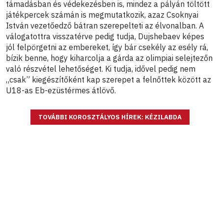
támadásban és védekezésben is, mindez a pályán töltött
játékpercek számán is megmutatkozik, azaz Csoknyai
István vezetőedző bátran szerepelteti az élvonalban. A
válogatottra visszatérve pedig tudja, Dujshebaev képes
jól felpörgetni az embereket, így bár csekély az esély rá,
bízik benne, hogy kiharcolja a gárda az olimpiai selejtezőn
való részvétel lehetőséget. Ki tudja, idővel pedig nem
„csak” kiegészítőként kap szerepet a felnőttek között az
U18-as Eb-ezüstérmes átlövő.
TOVÁBBI KOROSZTÁLYOS HÍREK: KÉZILABDA