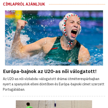
CÍMLAPRÓL AJÁNLJUK
Európa-bajnok az U20-as női válogatott!
Az U20-as női vízilabda-válogatott drámai ötméterespárbajban
nyert a spanyolok elleni döntőben és Európa-bajnoki címet szerzett
Portugáliában.