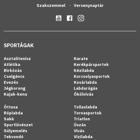
Szakszemmel
Versenynaptár
SPORTÁGAK
Asztalitenisz
Karate
Atlétika
Kerékpársportok
Birkózás
Kézilabda
Cselgáncs
Korcsolyasportok
Evezés
Kosárlabda
Jégkorong
Labdarúgás
Kajak-kenu
Ökölvívás
Öttusa
Tollaslabda
Röplabda
Tornasportok
Sakk
Triatlon
Sportlövészet
Úszás
Súlyemelés
Vívás
Tekvondó
Vízilabda