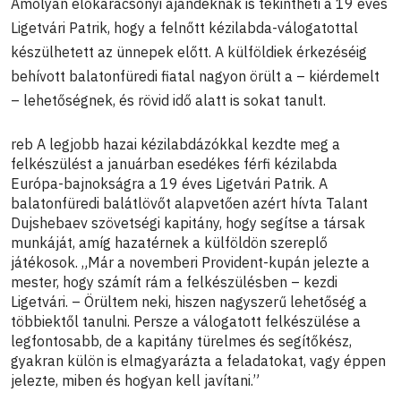
Amolyan előkarácsonyi ajándéknak is tekintheti a 19 éves
Ligetvári Patrik, hogy a felnőtt kézilabda-válogatottal
készülhetett az ünnepek előtt. A külföldiek érkezéséig
behívott balatonfüredi fiatal nagyon örült a – kiérdemelt
– lehetőségnek, és rövid idő alatt is sokat tanult.
reb
A legjobb hazai kézilabdázókkal kezdte meg a
felkészülést a januárban esedékes férfi kézilabda
Európa-bajnokságra a 19 éves Ligetvári Patrik. A
balatonfüredi balátlövőt alapvetően azért hívta Talant
Dujshebaev szövetségi kapitány, hogy segítse a társak
munkáját, amíg hazatérnek a külföldön szereplő
játékosok. „Már a novemberi Provident-kupán jelezte a
mester, hogy számít rám a felkészülésben – kezdi
Ligetvári. – Örültem neki, hiszen nagyszerű lehetőség a
többiektől tanulni. Persze a válogatott felkészülése a
legfontosabb, de a kapitány türelmes és segítőkész,
gyakran külön is elmagyarázta a feladatokat, vagy éppen
jelezte, miben és hogyan kell javítani.”