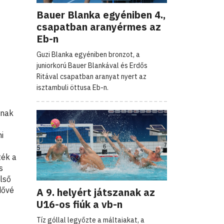
Bauer Blanka egyéniben 4.,
csapatban aranyérmes az
Eb-n
Guzi Blanka egyéniben bronzot, a
juniorkorú Bauer Blankával és Erdős
Ritával csapatban aranyat nyert az
isztambuli öttusa Eb-n.
snak
i
ték a
s
lső
dővé
A 9. helyért játszanak az
U16-os fiúk a vb-n
Tíz góllal legyőzte a máltaiakat, a