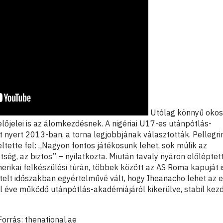
Utólag könnyű oko
előjelei is az álomkezdésnek. A nigériai U17-es utánpótlás-
 nyert 2013-ban, a torna legjobbjának választották. Pellegrin
eltette fel: „Nagyon fontos játékosunk lehet, sok múlik az
tség, az biztos” – nyilatkozta. Miután tavaly nyáron előléptet
erikai felkészülési túrán, többek között az AS Roma kapuját i
ltelt időszakban egyértelművé vált, hogy Iheanacho lehet az e
fél éve működő utánpótlás-akadémiájáról kikerülve, stabil kez