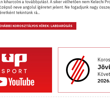
 kiharcolni a továbbjutást. A siker vélhetően nem Kelechi Pr
özépső neve angolul ígéretet jelent. Ne fogadjunk nagy össz
etként tekintünk rá...
OVÁBBI KOROSZTÁLYOS HÍREK: LABDARÚGÁS
Koro
Jöv
Követ
2026.