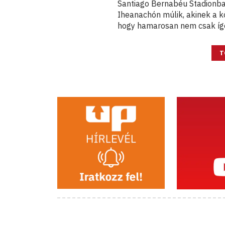
Santiago Bernabéu Stadionban
Iheanachón múlik, akinek a k
hogy hamarosan nem csak ígér
T