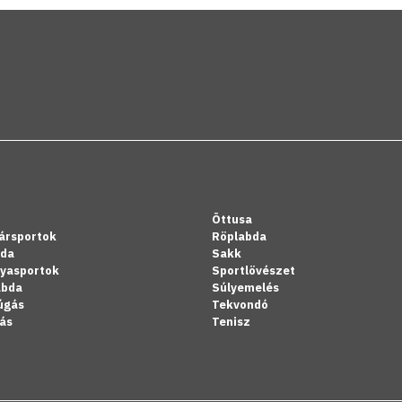
Öttusa
ársportok
Röplabda
bda
Sakk
lyasportok
Sportlövészet
abda
Súlyemelés
úgás
Tekvondó
ás
Tenisz