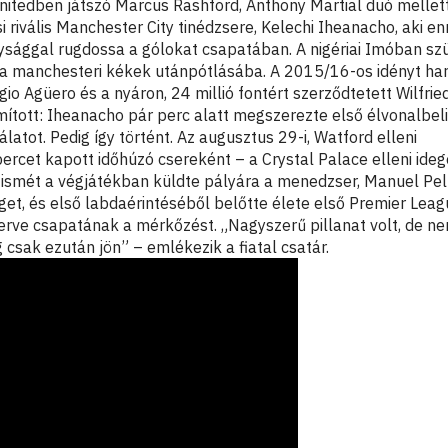
itedben játszó Marcus Rashford, Anthony Martial duó mellett
si rivális Manchester City tinédzsere, Kelechi Iheanacho, aki e
sággal rugdossa a gólokat csapatában. A nigériai Imóban szü
t a manchesteri kékek utánpótlásába. A 2015/16-os idényt ha
o Agüero és a nyáron, 24 millió fontért szerződtetett Wilfrie
ított: Iheanacho pár perc alatt megszerezte első élvonalbeli 
latot. Pedig így történt. Az augusztus 29-i, Watford elleni
ercet kapott időhúzó csereként – a Crystal Palace elleni ideg
l, ismét a végjátékban küldte pályára a menedzser, Manuel Pell
get, és első labdaérintéséből belőtte élete első Premier Leag
rve csapatának a mérkőzést. „Nagyszerű pillanat volt, de n
csak ezután jön” – emlékezik a fiatal csatár.