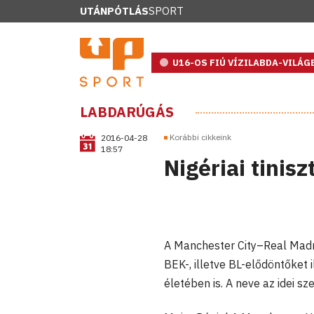
UTÁNPÓTLÁS
SPORT
U16-OS FIÚ VÍZILABDA-VILÁ
LABDARÚGÁS
Korábbi cikkeink
2016-04-28
18:57
Nigériai tinisz
A Manchester City–Real Madri
BEK-, illetve BL-elődöntőket i
életében is. A neve az idei 