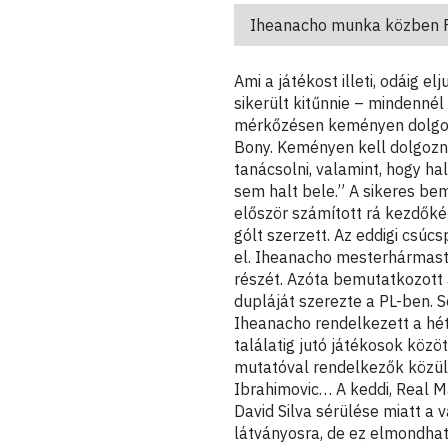
Iheanacho munka közben Fo
Ami a játékost illeti, odáig
sikerült kitűnnie – mindenné
mérkőzésen keményen dolgozz
Bony. Keményen kell dolgozno
tanácsolni, valamint, hogy h
sem halt bele.” A sikeres b
először számított rá kezdőké
gólt szerzett. Az eddigi csúc
el. Iheanacho mesterhármast s
részét. Azóta bemutatkozott a
dupláját szerezte a PL-ben. 
Iheanacho rendelkezett a hét
találatig jutó játékosok közöt
mutatóval rendelkezők közül:
Ibrahimovic… A keddi, Real Ma
David Silva sérülése miatt a 
látványosra, de ez elmondhat