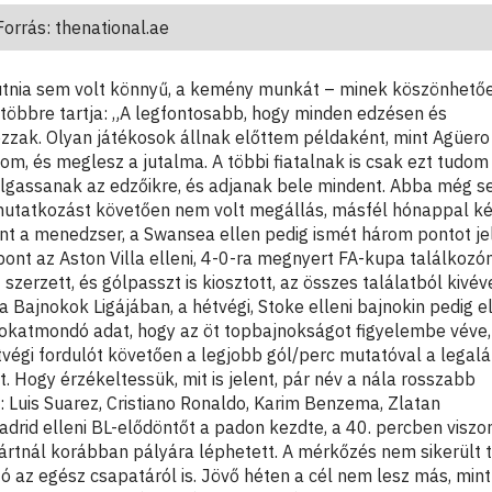
rrás: thenational.ae
 eljutnia sem volt könnyű, a kemény munkát – minek köszönhető
l többre tartja: „A legfontosabb, hogy minden edzésen és
ak. Olyan játékosok állnak előttem példaként, mint Agüero
m, és meglesz a jutalma. A többi fiatalnak is csak ezt tudom
allgassanak az edzőikre, és adjanak bele mindent. Abba még s
emutatkozást követően nem volt megállás, másfél hónappal k
nt a menedzser, a Swansea ellen pedig ismét három pontot je
spont az Aston Villa elleni, 4-0-ra megnyert FA-kupa találkozón
zerzett, és gólpasszt is kiosztott, az összes találatból kivév
 Bajnokok Ligájában, a hétvégi, Stoke elleni bajnokin pedig e
Sokatmondó adat, hogy az öt topbajnokságot figyelembe véve,
végi fordulót követően a legjobb gól/perc mutatóval a legalá
t. Hogy érzékeltessük, mit is jelent, pár név a nála rosszabb
 Luis Suarez, Cristiano Ronaldo, Karim Benzema, Zlatan
drid elleni BL-elődöntőt a padon kezdte, a 40. percben viszon
vártnál korábban pályára léphetett. A mérkőzés nem sikerült t
ó az egész csapatáról is. Jövő héten a cél nem lesz más, mint