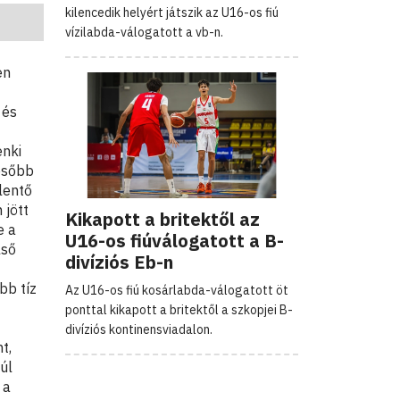
kilencedik helyért játszik az U16-os fiú
vízilabda-válogatott a vb-n.
en
 és
enki
ésőbb
lentő
 jött
Kikapott a britektől az
e a
U16-os fiúválogatott a B-
lső
divíziós Eb-n
bb tíz
Az U16-os fiú kosárlabda-válogatott öt
ponttal kikapott a britektől a szkopjei B-
divíziós kontinensviadalon.
t,
úl
 a