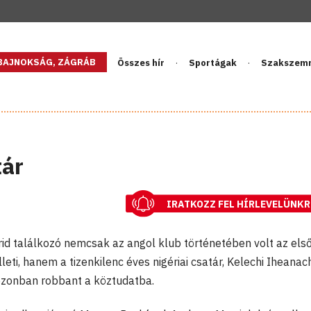
GBAJNOKSÁG, ZÁGRÁB
Összes hír
Sportágak
Szakszem
tár
IRATKOZZ FEL HÍRLEVELÜNKR
d találkozó nemcsak az angol klub történetében volt az első
lleti, hanem a tizenkilenc éves nigériai csatár, Kelechi Iheanac
szezonban robbant a köztudatba.