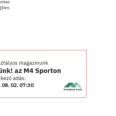
omise
egben,
sztályos magazinunk
ünk! az M4 Sporton
kező adás:
 08. 02. 07:30