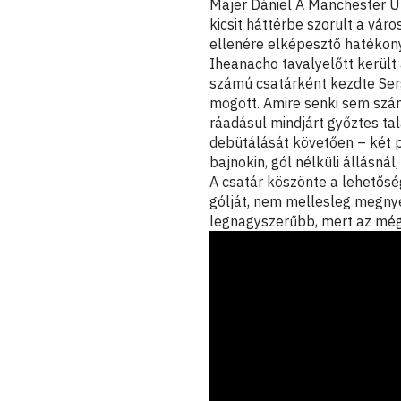
Majer Dániel
A Manchester Un
kicsit háttérbe szorult a váro
ellenére elképesztő hatékony
Iheanacho tavalyelőtt kerül
számú csatárként kezdte Sergi
mögött. Amire senki sem szám
ráadásul mindjárt győztes talá
debütálását követően – két p
bajnokin, gól nélküli állásná
A csatár köszönte a lehetősé
gólját, nem mellesleg megnye
legnagyszerűbb, mert az még 