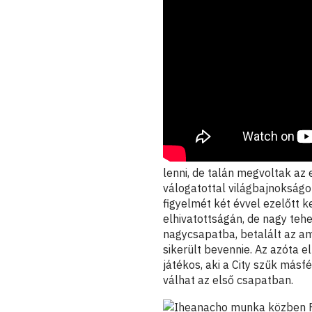
lenni, de talán megvoltak az 
válogatottal világbajnokságot
figyelmét két évvel ezelőtt k
elhivatottságán, de nagy tehe
nagycsapatba, betalált az am
sikerült bevennie. Az azóta e
játékos, aki a City szűk más
válhat az első csapatban.