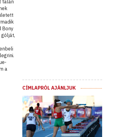
 talán
nnek
letett
rmadik
d Bony
gólját,
enbeli
egrini.
ue-
em a
CÍMLAPRÓL AJÁNLJUK