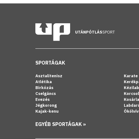
UTÁNPÓTLÁS
SPORT
SPORTÁGAK
Asztalitenisz
Karate
Atlétika
Kerékp
Birkózás
Kézila
Cselgáncs
Korcso
Evezés
Kosárl
Jégkorong
Labdar
Kajak-kenu
Ökölvív
EGYÉB SPORTÁGAK »