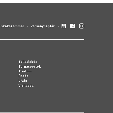
Szakszemmel
Versenynaptár
Tollaslabda
Tornasportok
Triatlon
Úszás
Vívás
Vízilabda