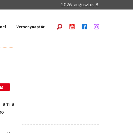
2026. augusztus 8.
mel
Versenynaptár
E!
, ami a
ho