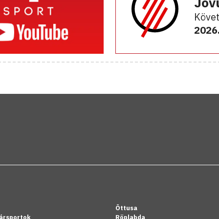
Jöv
Követ
2026.
Öttusa
ársportok
Röplabda