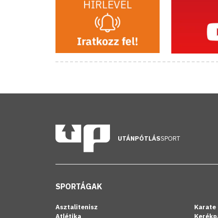
UTÁNPÓTLÁS
SPORT
SPORTÁGAK
Asztalitenisz
Karate
Atlétika
Kerékp