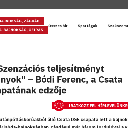
GBAJNOKSÁG, ZÁGRÁB
Összes hír
Sportágak
Szakszem
PA-BAJNOKSÁG, OEIRAS
Szenzációs teljesítményt
ányok" – Bódi Ferenc, a Csata
apatának edzője
IRATKOZZ FEL HÍRLEVELÜNKR
utánpótláskorúakból álló Csata DSE csapata lett a bajnok
árlabda-bajnokságban, ráadásul már három fordulóval a 