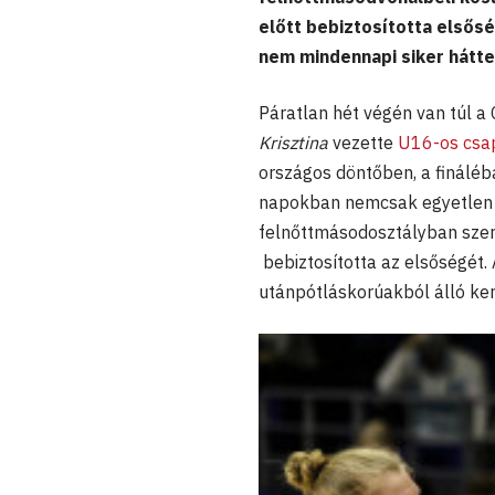
előtt bebiztosította elsős
nem mindennapi siker hátte
Páratlan hét végén van túl a
Krisztina
vezette
U16-os csap
országos döntőben, a finálé
napokban nemcsak egyetlen b
felnőttmásodosztályban szere
bebiztosította az elsőségét
utánpótláskorúakból álló ker