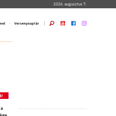
2026. augusztus 7.
mel
Versenynaptár
E!
 a
vége