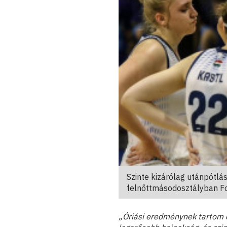
Szinte kizárólag utánpótl
felnőttmásodosztályban F
„Óriási eredménynek tartom e