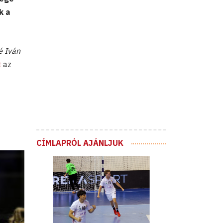
k a
é Iván
t
az
CÍMLAPRÓL AJÁNLJUK