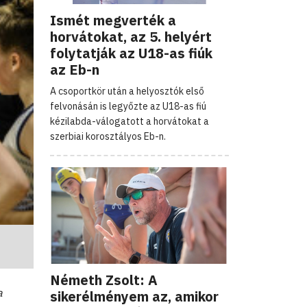
Ismét megverték a
horvátokat, az 5. helyért
folytatják az U18-as fiúk
az Eb-n
A csoportkör után a helyosztók első
felvonásán is legyőzte az U18-as fiú
kézilabda-válogatott a horvátokat a
szerbiai korosztályos Eb-n.
Németh Zsolt: A
a
sikerélményem az, amikor