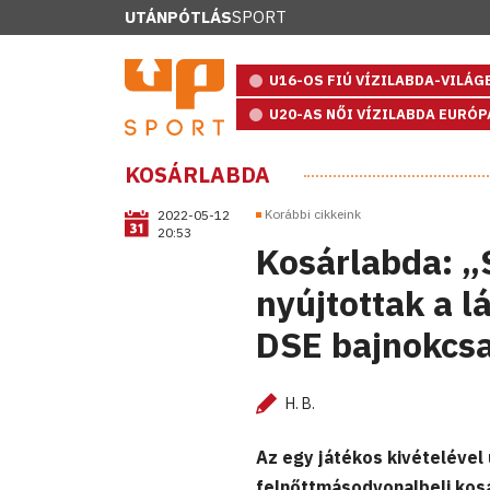
UTÁNPÓTLÁS
SPORT
U16-OS FIÚ VÍZILABDA-VILÁ
U20-AS NŐI VÍZILABDA EURÓ
KOSÁRLABDA
Korábbi cikkeink
2022-05-12
20:53
Kosárlabda: „
nyújtottak a l
DSE bajnokcs
H. B.
Az egy játékos kivételével 
felnőttmásodvonalbeli kos