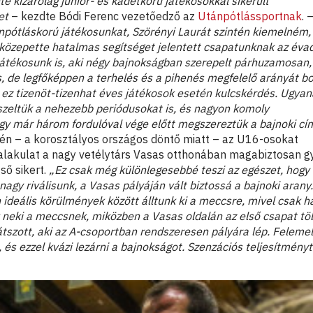
e kizárólag junior- és kadétkorú játékosokkal sikerült
met
– kezdte Bódi Ferenc vezetőedző az
Utánpótlássportnak
. 
npótláskorú játékosunkat, Szörényi Laurát szintén kiemelném,
közepette hatalmas segítséget jelentett csapatunknak az éva
 játékosunk is, aki négy bajnokságban szerepelt párhuzamosan
, de legfőképpen a terhelés és a pihenés megfelelő arányát bo
 ez tizenöt-tizenhat éves játékosok esetén kulcskérdés. Ugya
zeltük a nehezebb periódusokat is, és nagyon komoly
y már három fordulóval vége előtt megszereztük a bajnoki cím
én – a korosztályos országos döntő miatt – az U16-osokat
-alakulat a nagy vetélytárs Vasas otthonában magabiztosan g
ső sikert.
„Ez csak még különlegesebbé teszi az egészet, hogy
agy riválisunk, a Vasas pályáján vált biztossá a bajnoki arany.
ideális körülmények között álltunk ki a meccsre, mivel csak h
 neki a meccsnek, miközben a Vasas oldalán az első csapat tö
játszott, aki az A-csoportban rendszeresen pályára lép. Feleme
 és ezzel kvázi lezárni a bajnokságot. Szenzációs teljesítményt