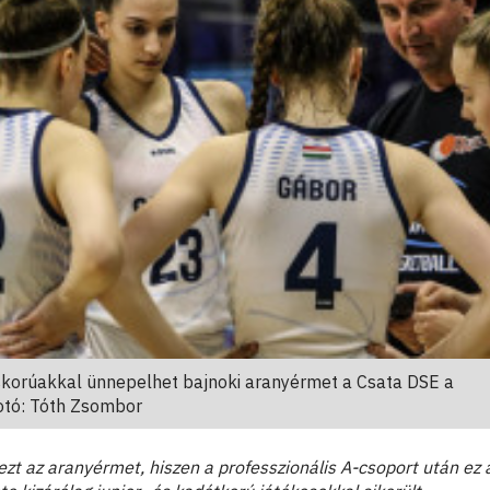
áskorúakkal ünnepelhet bajnoki aranyérmet a Csata DSE a
otó: Tóth Zsombor
zt az aranyérmet, hiszen a professzionális A-csoport után ez 