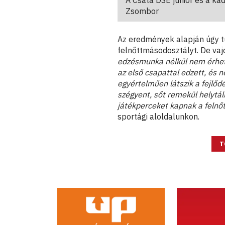
A Csata DSE junior és a kad
Zsombor
Az eredmények alapján úgy tű
felnőttmásodosztályt. De vajo
edzésmunka nélkül nem érhet
az első csapattal edzett, és 
egyértelműen látszik a fejlőd
szégyent, sőt remekül helytál
játékperceket kapnak a felnő
sportági aloldalunkon.
T