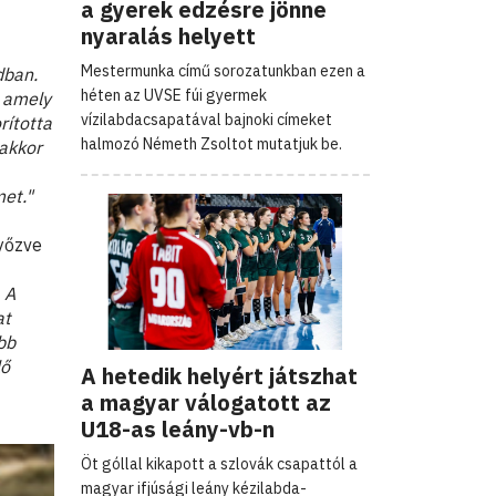
a gyerek edzésre jönne
–
nyaralás helyett
Mestermunka című sorozatunkban ezen a
dban.
héten az UVSE fúi gyermek
, amely
vízilabdacsapatával bajnoki címeket
rította
halmozó Németh Zsoltot mutatjuk be.
nakkor
et."
yőzve
 A
at
bb
lő
A hetedik helyért játszhat
a magyar válogatott az
U18-as leány-vb-n
Öt góllal kikapott a szlovák csapattól a
magyar ifjúsági leány kézilabda-