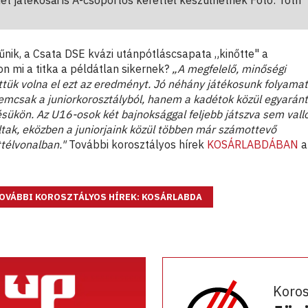
ét játékosai is A-csoportos kerettel készülhetnek Fotó: Tóth
nik, a Csata DSE kvázi utánpótláscsapata „kinőtte" a
n mi a titka a példátlan sikernek?
„A megfelelő, minőségi
tük volna el ezt az eredményt. Jó néhány játékosunk folyama
nemcsak a juniorkorosztályból, hanem a kadétok közül egyaránt
ésükön. Az U16-osok két bajnoksággal feljebb játszva sem vall
ltak, eközben a juniorjaink közül többen már számottevő
ttélvonalban."
További korosztályos hírek
KOSÁRLABDÁBAN
a
OVÁBBI KOROSZTÁLYOS HÍREK: KOSÁRLABDA
Koro