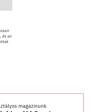
tosan
, és ez
ottak
sztályos magazinunk