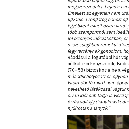
legerősebb bajnokság, és szint
megszereznünk a bajnoki cí
Emellett az egyetlen nem utá
ugyanis a rengeteg nehézség 
Egyébként akadt olyan fiatal
több szempontból sem ideális
fel bizonyos időszakokban, és
összességében remekül átvés
fegyverténynek gondolom, hog
Ráadásul a legutóbbi hét vég
nélkülözni kényszerülő Bódi
(70–58) biztosította be a vég
második helyezett és egyben n
kadét döntő miatt nem éppen 
bevethető játékossal vágtunk
olyan idősebb tagja is vissza
érzés volt így diadalmaskodni,
nyújtottak a lányok."