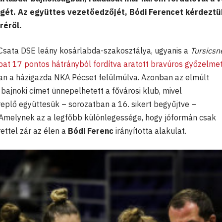
égét. Az együttes vezetőedzőjét, Bódi Ferencet kérdeztü
réről.
 Csata DSE leány kosárlabda-szakosztálya, ugyanis a
Tursicsn
at 17 pontos hátrányból fordítva aratott bravúros győzelme
ban a házigazda NKA Pécset felülmúlva. Azonban az elmúlt
ajnoki címet ünnepelhetett a fővárosi klub, mivel
plő együttesük – sorozatban a 16. sikert begyűjtve –
. Amelynek az a legfőbb különlegessége, hogy jóformán csak
ettel zár az élen a
Bódi Ferenc
irányította alakulat.