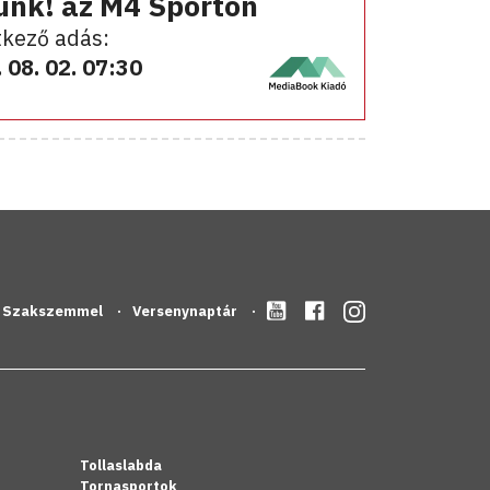
ünk! az M4 Sporton
kező adás:
 08. 02. 07:30
Szakszemmel
Versenynaptár
Tollaslabda
Tornasportok