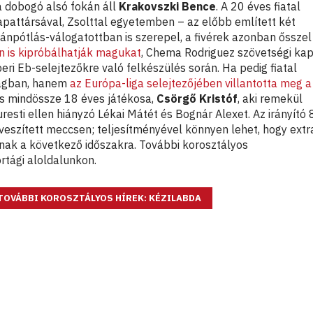
 a dobogó alsó fokán áll
Krakovszki Bence
. A 20 éves fiatal
apattársával, Zsolttal egyetemben – az előbb említett két
ánpótlás-válogatottban is szerepel, a fivérek azonban őssze
n is kipróbálhatják magukat
, Chema Rodriguez szövetségi kap
eri Eb-selejtezőkre való felkészülés során. Ha pedig fiatal
ságban, hanem
az Európa-liga selejtezőjében villantotta meg a
s mindössze 18 éves játékosa,
Csörgő Kristóf
, aki remekül
resti ellen hiányzó Lékai Mátét és Bognár Alexet. Az irányító 
veszített meccsen; teljesítményével könnyen lehet, hogy extr
nak a következő időszakra. További korosztályos
rtági aloldalunkon.
TOVÁBBI KOROSZTÁLYOS HÍREK: KÉZILABDA