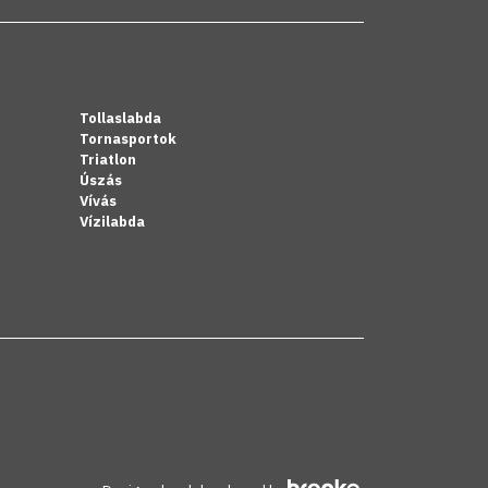
Tollaslabda
Tornasportok
Triatlon
Úszás
Vívás
Vízilabda