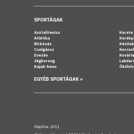
SPORTÁGAK
Asztalitenisz
Karate
Atlétika
Kerékp
Birkózás
Kézila
Cselgáncs
Korcso
Evezés
Kosárl
Jégkorong
Labdar
Kajak-kenu
Ökölvív
EGYÉB SPORTÁGAK »
Alapítva: 2011