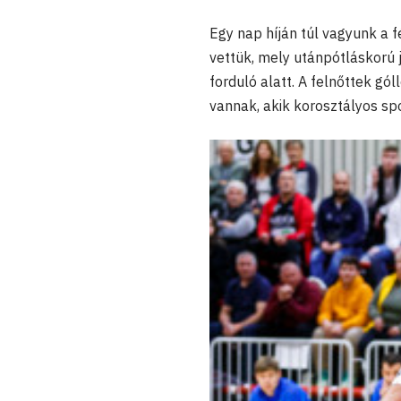
Egy nap híján túl vagyunk a 
vettük, mely utánpótláskorú 
forduló alatt. A felnőttek g
vannak, akik korosztályos s