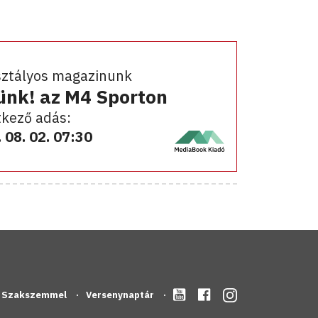
sztályos magazinunk
ünk! az M4 Sporton
kező adás:
 08. 02. 07:30
Szakszemmel
Versenynaptár