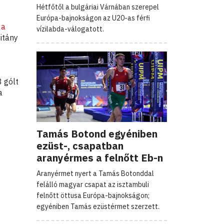
Hétfőtől a bulgáriai Várnában szerepel
Európa-bajnokságon az U20-as férfi
l
a
vízilabda-válogatott.
itány
8 gólt
a
Tamás Botond egyéniben
ezüst-, csapatban
aranyérmes a felnőtt Eb-n
Aranyérmet nyert a Tamás Botonddal
felálló magyar csapat az isztambuli
felnőtt öttusa Európa-bajnokságon;
egyéniben Tamás ezüstérmet szerzett.