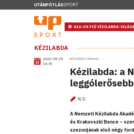
UTÁNPÓTLÁS
SPORT
U16-OS FIÚ VÍZILABDA-VILÁ
KÉZILABDA
Korábbi cikkeink
2022-09-29
16:35
Kézilabda: a 
leggólerősebb
N. D.
A Nemzeti Kézilabda Akadém
és Krakovszki Bence – szere
szezonjának első négy ford