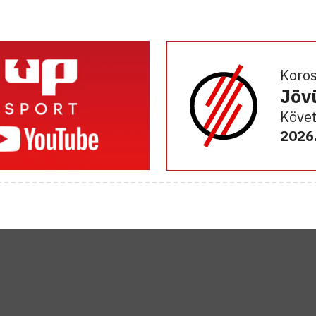
Koro
Jöv
Követ
2026.