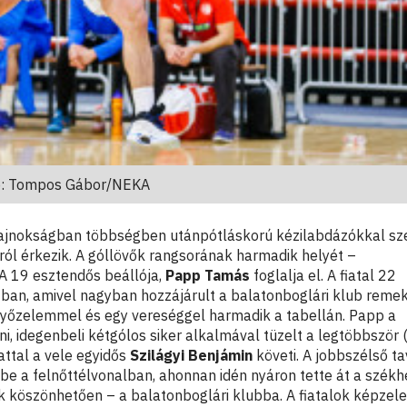
ó: Tompos Gábor/NEKA
bajnokságban többségben utánpótláskorú kézilabdázókkal sz
ól érkezik. A góllövők rangsorának harmadik helyét –
 19 esztendős beállója,
Papp Tamás
foglalja el. A fiatal 22
atban, amivel nagyban hozzájárult a balatonboglári klub reme
yőzelemmel és egy vereséggel harmadik a tabellán. Papp a
, idegenbeli kétgólos siker alkalmával tüzelt a legtöbbször 
lattal a vele egyidős
Szilágyi Benjámin
követi. A jobbszélső ta
e a felnőttélvonalban, ahonnan idén nyáron tette át a székh
köszönhetően – a balatonboglári klubba. A fiatalok képzele