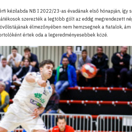
férfi kézilabda NB I 2022/23-as évadának első hónapján, így s
játékosok szerezték a legtöbb gólt az eddig megrendezett né
óllövőlistájának élmezőnyében nem hemzsegnek a fiatalok, ám
portolóként értek oda a legeredményesebbek közé.