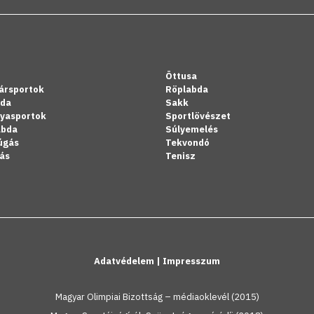
Öttusa
ársportok
Röplabda
bda
Sakk
lyasportok
Sportlövészet
abda
Súlyemelés
úgás
Tekvondó
ás
Tenisz
Adatvédelem
|
Impresszum
Magyar Olimpiai Bizottság – médiaoklevél (2015)