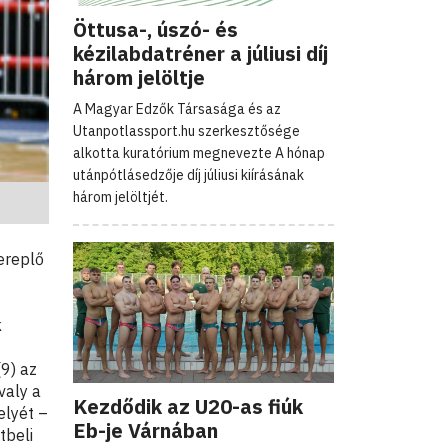
Öttusa-, úszó- és
kézilabdatréner a júliusi díj
három jelöltje
A Magyar Edzők Társasága és az
Utanpotlassport.hu szerkesztősége
alkotta kuratórium megnevezte A hónap
utánpótlásedzője díj júliusi kiírásának
három jelöltjét.
ereplő
k
(9) az
valy a
Kezdődik az U20-as fiúk
elyét –
Eb-je Várnában
tbeli