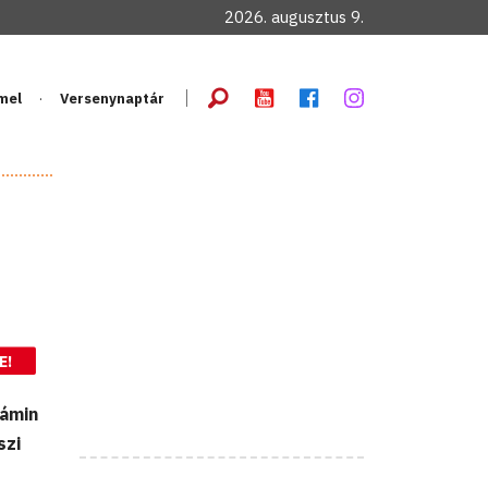
2026. augusztus 9.
mel
Versenynaptár
E!
jámin
szi