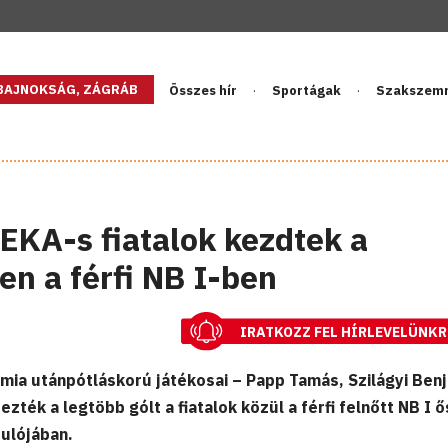
GBAJNOKSÁG, ZÁGRÁB
Összes hír
Sportágak
Szakszem
NEKA-s fiatalok kezdtek a
en a férfi NB I-ben
IRATKOZZ FEL HÍRLEVELÜNKR
ia utánpótláskorú játékosai – Papp Tamás, Szilágyi Ben
zték a legtöbb gólt a fiatalok közül a férfi felnőtt NB I ő
ulójában.