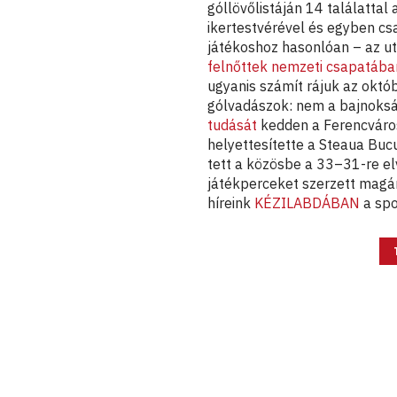
góllövőlistáján 14 találattal
ikertestvérével és egyben cs
játékoshoz hasonlóan – az ut
felnőttek nemzeti csapatába
ugyanis számít rájuk az októb
gólvadászok: nem a bajnok
tudását
kedden a Ferencváro
helyettesítette a Steaua Bucu
tett a közösbe a 33–31-re el
játékperceket szerzett magá
híreink
KÉZI
LABDÁBAN
a spo