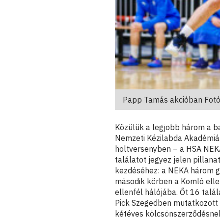
Papp Tamás akcióban Fot
Közülük a legjobb három a 
Nemzeti Kézilabda Akadémiár
holtversenyben – a HSA NEKA
találatot jegyez jelen pillan
kezdéséhez: a NEKA három g
második körben a Komló elleni
ellenfél hálójába. Őt 16 talá
Pick Szegedben mutatkozott b
kétéves kölcsönszerződésnek 