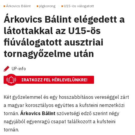
Árkovics Bálint
jégkorong
U15-ös válogatott
Árkovics Bálint elégedett a
látottakkal az U15-ös
fiúválogatott ausztriai
tornagyőzelme után
UP-info
IRATKOZZ FEL HÍRLEVELÜNKRE!
Két győzelemmel és egy hosszabbításos vereséggel zárt
a magyar korosztályos együttes a kufsteini nemzetközi
tornán.
Árkovics Bálint
szövetségi edző szerint négy
nagyjából egyenragú csapat találkozott a kufsteini
tornán.