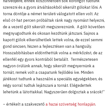
hátvédjeire, ennek köszönhetően sok korongot tudtunk
szerezni és a gyors átváltásokból sikerült gólokat lőni. A
torna döntője a német területi válogatott ellen volt. Az
első öt-hat percen próbáltak ránk nagy nyomást helyezni,
de a vezető gólt sikerült megszereznünk. A gólt követően
megnyugodtunk és okosan kezdtünk játszani. Sajnos a
kapott gólok elkerülhetőek lettek volna, de ezzel semmi
gond sincsen, hiszen a fejlesztésen van a hangsúly.
Hosszabbításban eldönthettük volna a mérkőzést, de az
ellenfél egy gyors kontrából betalált. Természetesen
nagyon örülünk annak, hogy sikerült megnyernünk a
tornát, remek volt a csapatunk fejlődési íve. Minden
játékost tudtunk a használni a speciális egységekben, és
négy sorral tudtuk lejátszani a tornát. Elégedettek
lehetünk a látottakkal. Nagyszerűen dolgoztak a srácok!”
– értékelt a szakvezető
a hazai szövetség honlapján
.