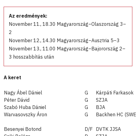
Az eredmények:
November 11., 18.30 Magyarország–Olaszország 3–
2
November 12., 14.30 Magyarország–Ausztria 5–3
November 13., 11.00 Magyarország–Bajorország 2–
3 hosszabbítás után
A keret
Nagy Ábel Dániel
G
Kárpáti Farkasok
Péter Dávid
G
SZJA
Szabó Huba Dániel
G
BJA
Warvasovszky Áron
G
Backhen HC (SWE
Besenyei Botond
D/F
DVTK JJSA