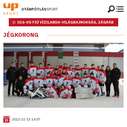
UTÁNPÓTLÁS
SPORT
U16-OS FIÚ VÍZILABDA-VILÁGBAJNOKSÁG, ZÁGRÁB
JÉGKORONG
2022-11-15 14:07