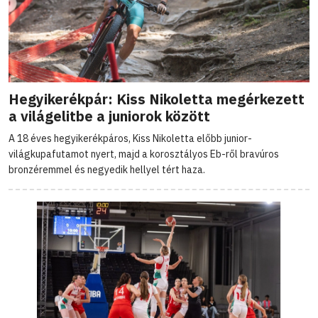
Hegyikerékpár: Kiss Nikoletta megérkezett
a világelitbe a juniorok között
A 18 éves hegyikerékpáros, Kiss Nikoletta előbb junior-
világkupafutamot nyert, majd a korosztályos Eb-ről bravúros
bronzéremmel és negyedik hellyel tért haza.