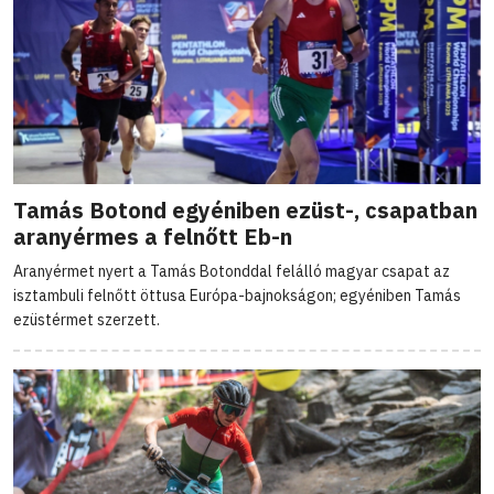
Tamás Botond egyéniben ezüst-, csapatban
aranyérmes a felnőtt Eb-n
Aranyérmet nyert a Tamás Botonddal felálló magyar csapat az
isztambuli felnőtt öttusa Európa-bajnokságon; egyéniben Tamás
ezüstérmet szerzett.