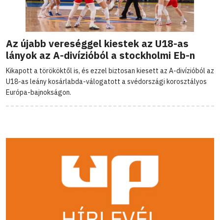
Az újabb vereséggel kiestek az U18-as
lányok az A-divízióból a stockholmi Eb-n
Kikapott a törököktől is, és ezzel biztosan kiesett az A-divízióból az
U18-as leány kosárlabda-válogatott a svédországi korosztályos
Európa-bajnokságon.