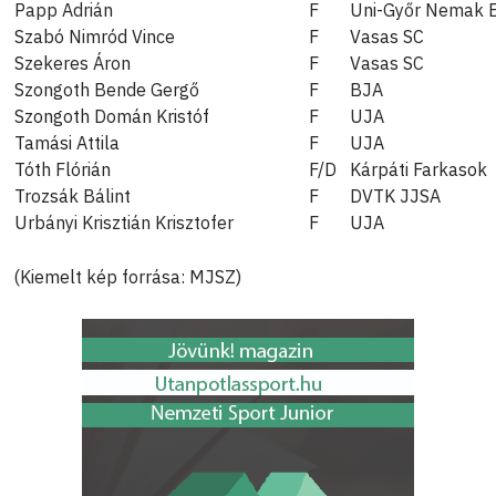
Papp Adrián
F
Uni-Győr Nemak 
Szabó Nimród Vince
F
Vasas SC
Szekeres Áron
F
Vasas SC
Szongoth Bende Gergő
F
BJA
Szongoth Domán Kristóf
F
UJA
Tamási Attila
F
UJA
Tóth Flórián
F/D
Kárpáti Farkasok
Trozsák Bálint
F
DVTK JJSA
Urbányi Krisztián Krisztofer
F
UJA
(Kiemelt kép forrása: MJSZ)