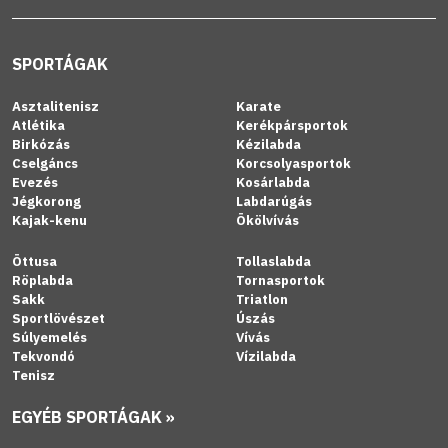
SPORTÁGAK
Asztalitenisz
Karate
Atlétika
Kerékpársportok
Birkózás
Kézilabda
Cselgáncs
Korcsolyasportok
Evezés
Kosárlabda
Jégkorong
Labdarúgás
Kajak-kenu
Ökölvívás
Öttusa
Tollaslabda
Röplabda
Tornasportok
Sakk
Triatlon
Sportlövészet
Úszás
Súlyemelés
Vívás
Tekvondó
Vízilabda
Tenisz
EGYÉB SPORTÁGAK »