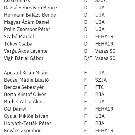
Csiki Balázs
D
SZJA
Gazsó Sebestyén Bence
D
UJA
Hermann Balázs Bende
D
UJA
Magyar Ádám Dániel
D
UJA
Prém Zsombor Péter
D
UJA
Szabó Marcel
D
FEHA19
Tőkey Csaba
D
FEHA19
Varga Ákos Levente
D
Vasas SC
Vígh Dániel Gábor
D/F
Vasas SC
Apostol Kilián Milán
F
UJA
Becze-Máthé László
F
SZJA
Bencze Sebestyén
F
FTC
Berta Kristóf Olivér
F
BJA
Brehel Attila Ákos
F
UJA
Gál Dániel
F
FEHA19
Gyulai Miklós István
F
UJA
Horváth-Terták Péter
F
BJA
Kovács Zsombor
F
FEHA19