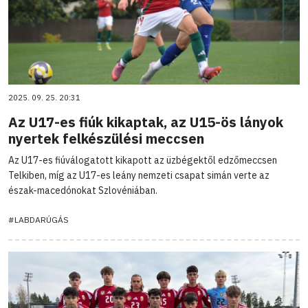
2025. 09. 25. 20:31
Az U17-es fiúk kikaptak, az U15-ös lányok
nyertek felkészülési meccsen
Az U17-es fiúválogatott kikapott az üzbégektől edzőmeccsen
Telkiben, míg az U17-es leány nemzeti csapat simán verte az
észak-macedónokat Szlovéniában.
#LABDARÚGÁS