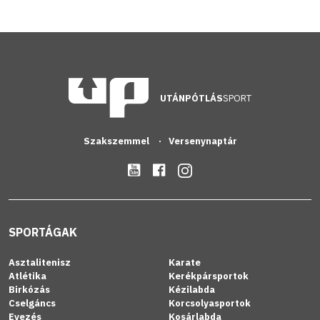
UTÁNPÓTLÁS
SPORT
Szakszemmel
Versenynaptár
SPORTÁGAK
Asztalitenisz
Karate
Atlétika
Kerékpársportok
Birkózás
Kézilabda
Cselgáncs
Korcsolyasportok
Evezés
Kosárlabda