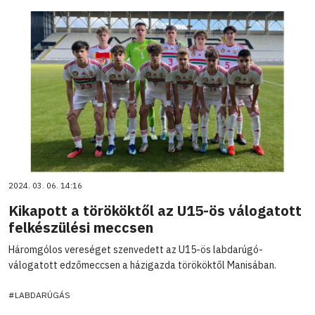
2024. 03. 06. 14:16
Kikapott a törököktől az U15-ös válogatott
felkészülési meccsen
Háromgólos vereséget szenvedett az U15-ös labdarúgó-
válogatott edzőmeccsen a házigazda törököktől Manisában.
#LABDARÚGÁS