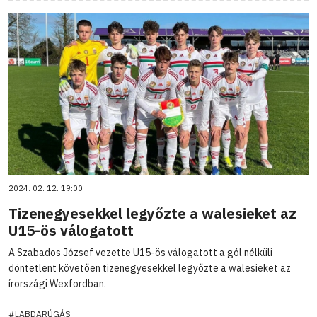
2024. 02. 12. 19:00
Tizenegyesekkel legyőzte a walesieket az
U15-ös válogatott
A Szabados József vezette U15-ös válogatott a gól nélküli
döntetlent követően tizenegyesekkel legyőzte a walesieket az
írországi Wexfordban.
#LABDARÚGÁS