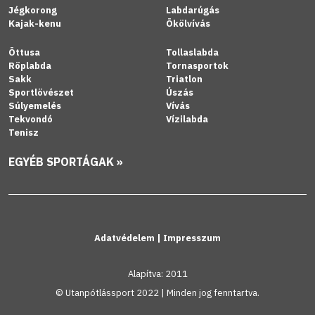
Jégkorong
Labdarúgás
Kajak-kenu
Ökölvívás
Öttusa
Tollaslabda
Röplabda
Tornasportok
Sakk
Triatlon
Sportlövészet
Úszás
Súlyemelés
Vívás
Tekvondó
Vízilabda
Tenisz
EGYÉB SPORTÁGAK »
Adatvédelem
|
Impresszum
Alapítva: 2011
© Utanpótlássport 2022 | Minden jog fenntartva.