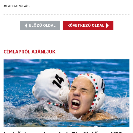
#LABDARÚGÁS
ELŐZŐ OLDAL
KÖVETKEZŐ OLDAL
CÍMLAPRÓL AJÁNLJUK