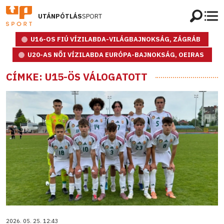
UTÁNPÓTLÁS
SPORT
U16-OS FIÚ VÍZILABDA-VILÁGBAJNOKSÁG, ZÁGRÁB
U20-AS NŐI VÍZILABDA EURÓPA-BAJNOKSÁG, OEIRAS
CÍMKE: U15-ÖS VÁLOGATOTT
2026. 05. 25. 12:43