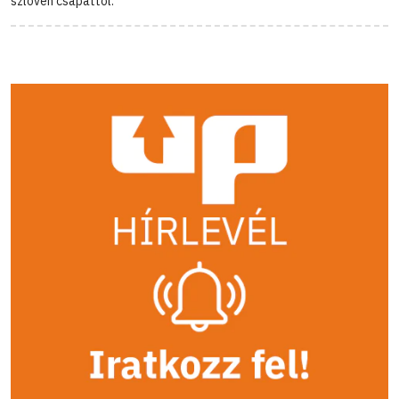
szlovén csapattól.