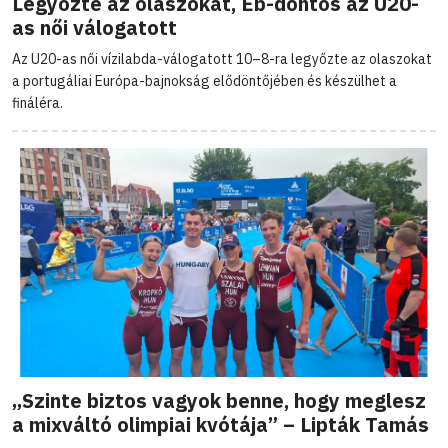
Legyőzte az olaszokat, Eb-döntős az U20-
as női válogatott
Az U20-as női vízilabda-válogatott 10–8-ra legyőzte az olaszokat
a portugáliai Európa-bajnokság elődöntőjében és készülhet a
fináléra.
„Szinte biztos vagyok benne, hogy meglesz
a mixváltó olimpiai kvótája” – Lipták Tamás