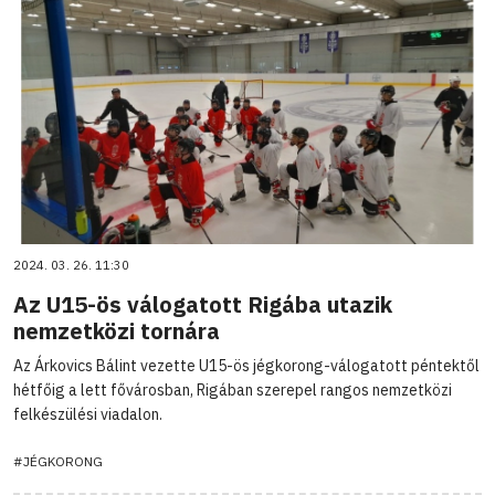
2024. 03. 26. 11:30
Az U15-ös válogatott Rigába utazik
nemzetközi tornára
Az Árkovics Bálint vezette U15-ös jégkorong-válogatott péntektől
hétfőig a lett fővárosban, Rigában szerepel rangos nemzetközi
felkészülési viadalon.
#JÉGKORONG